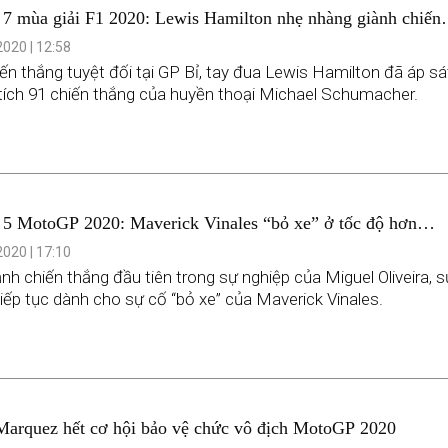
7 mùa giải F1 2020: Lewis Hamilton nhẹ nhàng giành chiến
thứ 89 trong sự nghiệp
020 | 12:58
iến thắng tuyệt đối tại GP Bỉ, tay đua Lewis Hamilton đã áp sá
tích 91 chiến thắng của huyền thoại Michael Schumacher.
5 MotoGP 2020: Maverick Vinales “bỏ xe” ở tốc độ hơn
h vì hệ thống phanh
020 | 17:10
nh chiến thắng đầu tiên trong sự nghiệp của Miguel Oliveira, s
tiếp tục dành cho sự cố “bỏ xe” của Maverick Vinales.
arquez hết cơ hội bảo vệ chức vô địch MotoGP 2020