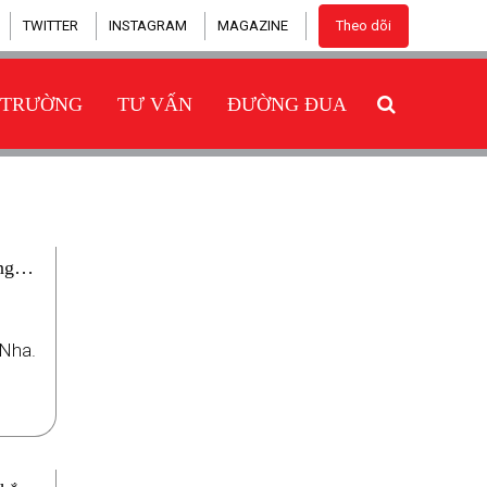
TWITTER
INSTAGRAM
MAGAZINE
Theo dõi
 TRƯỜNG
TƯ VẤN
ĐƯỜNG ĐUA
ng
 Nha.