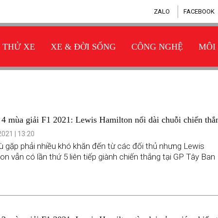
ZALO
FACEBOOK
THỬ XE
XE & ĐỜI SỐNG
CÔNG NGHỆ
MÔI
4 mùa giải F1 2021: Lewis Hamilton nối dài chuỗi chiến thắ
P Tây Ban Nha
021 | 13:20
 gặp phải nhiều khó khăn đến từ các đối thủ nhưng Lewis
on vẫn có lần thứ 5 liên tiếp giành chiến thắng tại GP Tây Ban