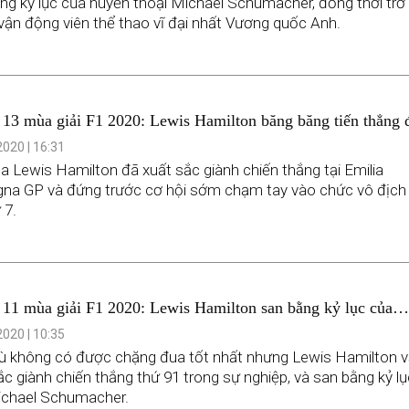
ng kỷ lục của huyền thoại Michael Schumacher, đồng thời trở
vận động viên thể thao vĩ đại nhất Vương quốc Anh.
13 mùa giải F1 2020: Lewis Hamilton băng băng tiến thẳng 
ô địch
020 | 16:31
a Lewis Hamilton đã xuất sắc giành chiến thắng tại Emilia
a GP và đứng trước cơ hội sớm chạm tay vào chức vô địch
 7.
11 mùa giải F1 2020: Lewis Hamilton san bằng kỷ lục của
 thoại” Michael Schumacher
020 | 10:35
 không có được chặng đua tốt nhất nhưng Lewis Hamilton 
ắc giành chiến thắng thứ 91 trong sự nghiệp, và san bằng kỷ lụ
ichael Schumacher.