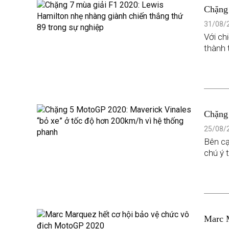
Chặng 
thắng 
31/08/2
Với ch
thành 
Chặng 
200km/
25/08/2
Bên cạ
chú ý 
Marc M