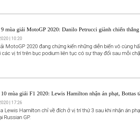
9 mùa giải MotoGP 2020: Danilo Petrucci giành chiến thắng 
p bất chấp thời tiết xấu
020 | 10:20
ải MotoGP 2020 đang chứng kiến những diễn biến vô cùng h
i các vị trí trên bục podium liên tục có sự thay đổi sau mỗi ch
10 mùa giải F1 2020: Lewis Hamilton nhận án phạt, Bottas t
ơ hội giành chiến thắng
020 | 17:26
a Lewis Hamilton chỉ về đích ở vị trí thứ 3 sau khi nhận án phạ
ại Russian GP.