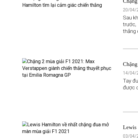
Chặng 
20/04/2
Sau kh
trước,
thắng 
Chặng 
phục 
14/04/2
Tay đu
được c
Lewis 
03/04/2