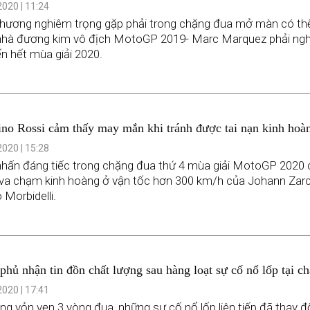
020 | 11:24
hương nghiêm trọng gặp phải trong chặng đua mở màn có th
nhà đương kim vô địch MotoGP 2019- Marc Marquez phải nghỉ
n hết mùa giải 2020.
ino Rossi cảm thấy may mắn khi tránh được tai nạn kinh hoàn
o
020 | 15:28
hấn đáng tiếc trong chặng đua thứ 4 mùa giải MotoGP 2020 
 va chạm kinh hoàng ở vận tốc hơn 300 km/h của Johann Zar
 Morbidelli.
i phủ nhận tin đồn chất lượng sau hàng loạt sự cố nổ lốp tại c
1- GP Vương quốc Anh
020 | 17:41
ong vỏn vẹn 3 vòng đua, những sự cố nổ lốp liên tiếp đã thay đ