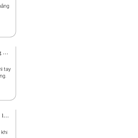
hắng
ng mở
ì tay
ng.
 lần
 khi