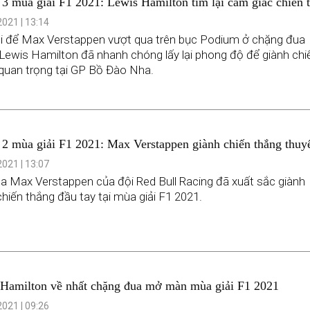
3 mùa giải F1 2021: Lewis Hamilton tìm lại cảm giác chiến 
021 | 13:14
i để Max Verstappen vượt qua trên bục Podium ở chặng đua
 Lewis Hamilton đã nhanh chóng lấy lại phong độ để giành chi
quan trọng tại GP Bồ Đào Nha.
2 mùa giải F1 2021: Max Verstappen giành chiến thắng thuy
tại Emilia Romagna GP
021 | 13:07
a Max Verstappen của đội Red Bull Racing đã xuất sắc giành
hiến thắng đầu tay tại mùa giải F1 2021.
Hamilton về nhất chặng đua mở màn mùa giải F1 2021
021 | 09:26