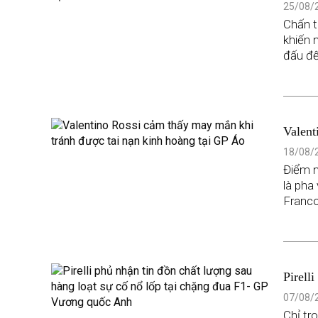
25/08/2
Chấn t
khiến 
đấu đế
Valent
GP Á
18/08/2
Điểm n
là pha
Franco
Pirell
đua F
07/08/2
Chỉ tr