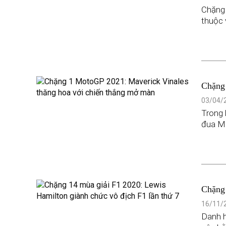
Chặng 
thuộc 
Chặng 
màn
03/04/2
Trong k
đua Ma
Chặng 
thứ 7
16/11/2
Danh h