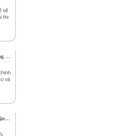
ể sẽ
 thi
g tại
chính
co và
hặng
ổi