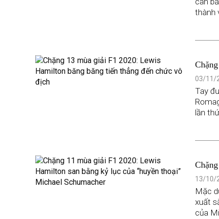
cân bằ
thành 
Chặng 
chức v
03/11/2
Tay đu
Romagn
lần thứ
Chặng 
“huyền
13/10/2
Mặc dù
xuất s
của M