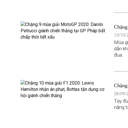
Chặng 
GP Phá
13/10/2
Mùa gi
dẫn kh
đua.
Chặng 
dụng c
28/09/2
Tay đu
nặng t