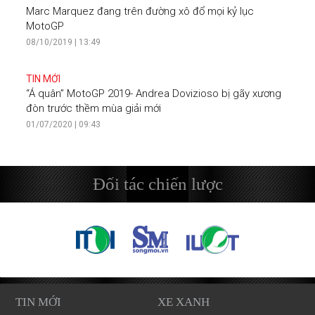
Marc Marquez đang trên đường xô đổ mọi kỷ lục
MotoGP
08/10/2019 | 13:49
TIN MỚI
“Á quân” MotoGP 2019- Andrea Dovizioso bị gãy xương
đòn trước thềm mùa giải mới
01/07/2020 | 09:43
Đối tác chiến lược
TIN MỚI
XE XANH