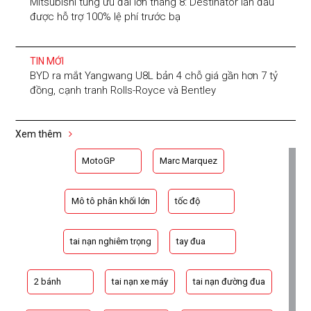
Mitsubishi tung ưu đãi lớn tháng 8: Destinator lần đầu
được hỗ trợ 100% lệ phí trước bạ
TIN MỚI
BYD ra mắt Yangwang U8L bản 4 chỗ giá gần hơn 7 tỷ
đồng, cạnh tranh Rolls-Royce và Bentley
Xem thêm
MotoGP
Marc Marquez
Mô tô phân khối lớn
tốc độ
tai nạn nghiêm trọng
tay đua
2 bánh
tai nạn xe máy
tai nạn đường đua