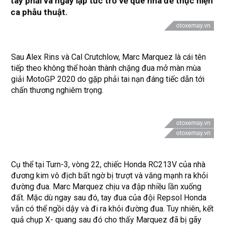
tay phải và ngay lập tức trở về quê nhà để thực hiện
ca phẫu thuật.
Sau Alex Rins và Cal Crutchlow, Marc Marquez là cái tên
tiếp theo không thể hoàn thành chặng đua mở màn mùa
giải MotoGP 2020 do gặp phải tai nạn đáng tiếc dẫn tới
chấn thương nghiêm trọng.
Cụ thể tại Turn-3, vòng 22, chiếc Honda RC213V của nhà
đương kim vô địch bất ngờ bị trượt và văng mạnh ra khỏi
đường đua. Marc Marquez chịu va đập nhiều lần xuống
đất. Mặc dù ngay sau đó, tay đua của đội Repsol Honda
vẫn có thể ngồi dậy và đi ra khỏi đường đua. Tuy nhiên, kết
quả chụp X- quang sau đó cho thấy Marquez đã bị gãy