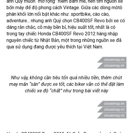
anh Quý muốn “mở rộng” niềm đam mê, nên tìm nguồn xe
bốn máy để độ phong cách Vintage. Giữa các dòng môtô
phân khối lớn nổi bật khác như: sportbike, cào cào,
adventure... nhưng anh Quý chọn CB400SF Revo bởi xe có
dáng rắn chắc, cỗ máy bền bỉ, hiệu suất tốt, nhất là có
trong tay chiếc Honda CB400SF Revo 2012 hàng nhập
nguyên chiếc từ Nhật Bản, một trong những nguồn xe đã
qua sử dụng đang được yêu thích tại Việt Nam.
Như vậy, không cần tiêu tốn quá nhiều tiền, thêm chút
may mắn “săn” được xe tốt, các biker vẫn có thể đặt làm
chiếc xe độ “chất” như trong bài viết này