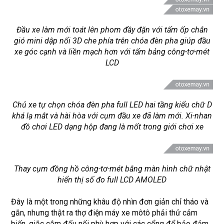
Đầu xe làm mới toát lên phom đầy đặn với tấm ốp chắn
gió mini dập nổi 3D che phía trên chóa đèn pha giúp đầu
xe góc cạnh và liền mạch hơn với tấm bảng công-tơ-mét
LCD
Chủ xe tự chọn chóa đèn pha full LED hai tầng kiểu chữ D
khá lạ mắt và hài hòa với cụm đầu xe đã làm mới. Xi-nhan
đồ chơi LED dạng hộp đang là mốt trong giới chơi xe
Thay cụm đồng hồ công-tơ-mét bằng màn hình chữ nhật
hiển thị số đo full LCD AMOLED
Đây là một trong những khâu độ nhìn đơn giản chỉ tháo và
gắn, nhưng thật ra thợ điện máy xe môtô phải thử cảm
biến, giắc cắm đấu nối phù hợp với các cổng để bảo đảm