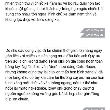
nhiên thích thú vì chiếc xe hầm hố và bộ râu quai nón tạo
khuôn mặt góc cạnh trở thành sự trùng hợp ngẫu nhiên bổ
sung cho nhau, tôn ngoại hình chủ xe đậm nam tính và
không lạc điệu với kiểu dáng xe.
Do nhu cầu công việc đi lại chiếm thời gian lớn hằng ngày
gắn liền với chiếc xe, nên hạng mục đầu tiên anh Quý ưu
tiên độ là ghi-đông dạng semi clip-on gia công hoàn toàn
bằng tay. Nghĩa là xe vẫn “dọn” theo dáng Cafe Racer,
nhưng không dùng tay lái clip-on thấp hơn bình xăng vì dễ
mỏi lưng, đau cổ tay khi cầm lái thường xuyên, mà cao hơn
bình xăng một chút và vẫn thẳng ngang, nên tư thế như
ngồi lái môtô nakedbike, xoay ghi-đông chạy đường
ngoằn ngoèo không vướng góc bẻ lái hẹp như ghi-đông
clip-on chuẩn.