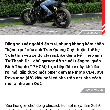
Đằng sau vẻ ngoài điển trai, nhưng không kém phần
“bặm trợn” của anh Trần Quang Quý thuộc thế hệ
3x là tình yêu xe độ classicbike đáng kể. Theo anh
Tự Thanh Đa - chủ garage độ xe nổi tiếng tại quận
Bình Thạnh (TP.HCM) trực tiếp độ xe này, khá lâu
rồi mới gặp được một biker đam mê môtô CB400SF
Revo mod (độ) kiểu hoài cổ pha trộn nét phá cách
mới lạ như anh Quý.
Sau thời gian chơi dòng classicbike một máy, năm 2019,