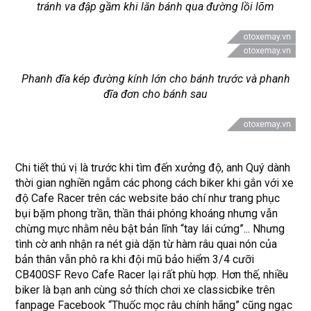
tránh va đập gầm khi lăn bánh qua đường lồi lõm
Phanh đĩa kép đường kính lớn cho bánh trước và phanh
đĩa đơn cho bánh sau
Chi tiết thú vị là trước khi tìm đến xưởng độ, anh Quý dành
thời gian nghiền ngẫm các phong cách biker khi gắn với xe
độ Cafe Racer trên các website báo chí như trang phục
bụi bặm phong trần, thần thái phóng khoáng nhưng vẫn
chừng mực nhằm nêu bật bản lĩnh “tay lái cứng”... Nhưng
tình cờ anh nhận ra nét già dặn từ hàm râu quai nón của
bản thân vẫn phô ra khi đội mũ bảo hiểm 3/4 cưỡi
CB400SF Revo Cafe Racer lại rất phù hợp. Hơn thế, nhiều
biker là bạn anh cùng sở thích chơi xe classicbike trên
fanpage Facebook “Thuốc mọc râu chính hãng” cũng ngạc