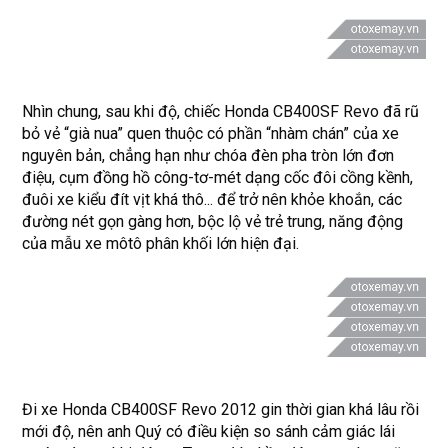
Nhìn chung, sau khi độ, chiếc Honda CB400SF Revo đã rũ
bỏ vẻ “già nua” quen thuộc có phần “nhàm chán” của xe
nguyên bản, chẳng hạn như chóa đèn pha tròn lớn đơn
điệu, cụm đồng hồ công-tơ-mét dạng cốc đôi cồng kềnh,
đuôi xe kiểu đít vịt khá thô... để trở nên khỏe khoắn, các
đường nét gọn gàng hơn, bộc lộ vẻ trẻ trung, năng động
của mẫu xe môtô phân khối lớn hiện đại.
Đi xe Honda CB400SF Revo 2012 gin thời gian khá lâu rồi
mới độ, nên anh Quý có điều kiện so sánh cảm giác lái