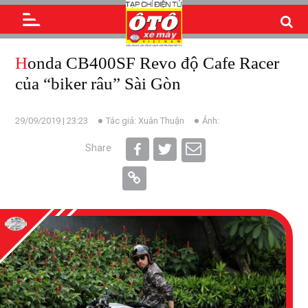
Honda CB400SF Revo độ Cafe Racer
của “biker râu” Sài Gòn
29/09/2019 | 23:23
Tác giả: Xuân Thuận
Ảnh:
Share