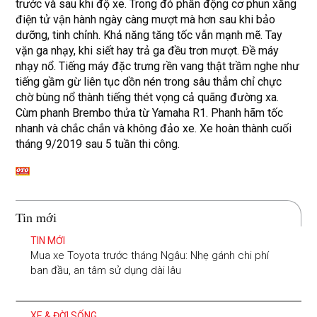
trước và sau khi độ xe. Trong đó phần động cơ phun xăng
điện tử vận hành ngày càng mượt mà hơn sau khi bảo
dưỡng, tinh chỉnh. Khả năng tăng tốc vẫn mạnh mẽ. Tay
vặn ga nhạy, khi siết hay trả ga đều trơn mượt. Đề máy
nhạy nổ. Tiếng máy đặc trưng rền vang thật trầm nghe như
tiếng gầm gừ liên tục dồn nén trong sâu thẳm chỉ chực
chờ bùng nổ thành tiếng thét vọng cả quãng đường xa.
Cùm phanh Brembo thửa từ Yamaha R1. Phanh hãm tốc
nhanh và chắc chắn và không đảo xe. Xe hoàn thành cuối
tháng 9/2019 sau 5 tuần thi công.
Tin mới
TIN MỚI
Mua xe Toyota trước tháng Ngâu: Nhẹ gánh chi phí
ban đầu, an tâm sử dụng dài lâu
XE & ĐỜI SỐNG