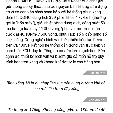
Honda CB400SF Revo 2012 độ Cafe Racer của anh Quý
giữ thông số kỹ thuật như xe nguyên bản, không sửa động
cơ vì xe còn vận hành hoàn hảo với hệ thống phun xăng
điện tử, DOHC, dung tích 399 phân khối, 4 xy-lanh (thường
gọi là “bốn máy”), giải nhiệt bằng dung dịch, công suất 53
mã lực tại tua máy 11.000 vòng/phút và mô-men xoắn
cực đại 40,18Nm/7.500 vòng/phút. Hộp số 6 cấp sang số
nhẹ nhàng. Công nghệ chỉnh van biến thiên liên tục Revo
trên CB400SF, kết hợp hệ thống dẫn động van trực tiếp và
cảm biến ECU, duy trì động cơ có sức kéo mạnh hơn. Bên
cạnh đó, thiết kế lệch van và bướm gió cải tiến hỗ trợ quy
trình hòa trộn xăng và không khí đạt tỷ lệ cân bằng hơn.
Bình xăng 18 lít đủ chạy liên tục trên cung đường khá dài
sau mỗi lần bơm đầy xăng
Tự trọng xe 175kg. Khoảng sáng gầm xe 130mm đủ để