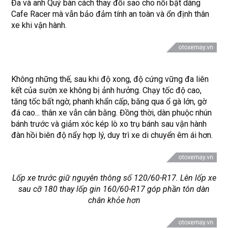
Đa và anh Quý bàn cách thay đổi sao cho nổi bật dáng
Cafe Racer mà vẫn bảo đảm tính an toàn và ổn định thân
xe khi vận hành.
Không những thế, sau khi độ xong, độ cứng vững đa liên
kết của sườn xe không bị ảnh hưởng. Chạy tốc độ cao,
tăng tốc bất ngờ, phanh khẩn cấp, băng qua ổ gà lớn, gờ
đá cao... thân xe vẫn cân bằng. Đồng thời, dàn phuộc nhún
bánh trước và giảm xóc kép lò xo trụ bánh sau vận hành
đàn hồi biên độ nẩy hợp lý, duy trì xe di chuyển êm ái hơn.
Lốp xe trước giữ nguyên thông số 120/60-R17. Lên lốp xe
sau cỡ 180 thay lốp gin 160/60-R17 góp phần tôn dàn
chân khỏe hơn