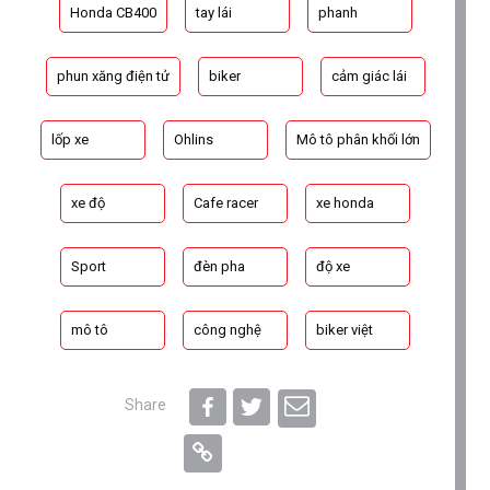
Honda CB400
tay lái
phanh
phun xăng điện tử
biker
cảm giác lái
lốp xe
Ohlins
Mô tô phân khối lớn
xe độ
Cafe racer
xe honda
Sport
đèn pha
độ xe
mô tô
công nghệ
biker việt
Share