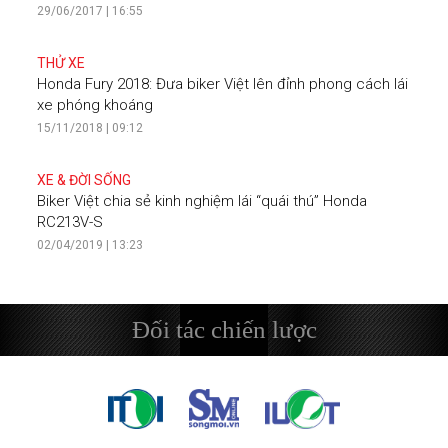
29/06/2017 | 16:55
THỬ XE
Honda Fury 2018: Đưa biker Việt lên đỉnh phong cách lái
xe phóng khoáng
15/11/2018 | 09:12
XE & ĐỜI SỐNG
Biker Việt chia sẻ kinh nghiệm lái “quái thú” Honda
RC213V-S
02/04/2019 | 13:23
Đối tác chiến lược