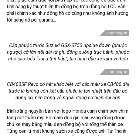
tính năng kỹ thuật hiển thị đồng bộ trên đồng hồ LCD vẫn
phải chính xác như đồng hồ cơ cũng như không ảnh hưởng
tới tiếng nổ pô, garanti...
Cặp phuộc trước Suzuki GSX-S750 upside down (phuộc
ngược) cỡ lớn nối dài từ ghi-đông xuống trục bánh, phuộc
nhô cao kiểu “vai u thịt bắp”, tạo hình đầu xe vạm vỡ hơn
CB400SF Revo có nét khác biệt với các mẫu xe CB400 đời
trước là không còn kết cấu nhiều lá tản nhiệt trên đầu bò
động cơ, nên trông vỏ ngoài động cơ hiện đại hơn
Bình xăng nguyên bản với logo Honda cánh chim sơn chìm
tăng nét thẩm mỹ. Bộ mâm đúc gin màu vàng đồng được
chủ xe thay bằng màu đen đồng bộ với tổng thể thân xe.
Từng cen-ti-mét khung sườn xe cũng được anh Tự Thanh