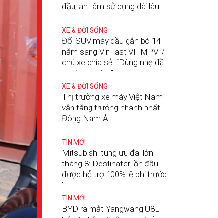
đầu, an tâm sử dụng dài lâu
XE & ĐỜI SỐNG
Đổi SUV máy dầu gắn bó 14
năm sang VinFast VF MPV 7,
chủ xe chia sẻ: “Dùng nhẹ đầu,
nuôi nhẹ gánh”
XE & ĐỜI SỐNG
Thị trường xe máy Việt Nam
vẫn tăng trưởng nhanh nhất
Đông Nam Á
TIN MỚI
Mitsubishi tung ưu đãi lớn
tháng 8: Destinator lần đầu
được hỗ trợ 100% lệ phí trước
bạ
TIN MỚI
BYD ra mắt Yangwang U8L