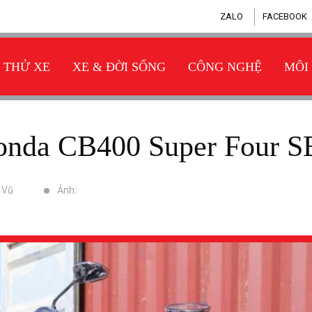
ZALO
FACEBOOK
THỬ XE
XE & ĐỜI SỐNG
CÔNG NGHỆ
MÔI
 Honda CB400 Super Four S
ũ Vũ
Ảnh: