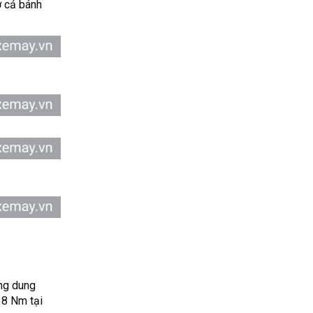
ở cả bánh
ằng dung
38 Nm tại