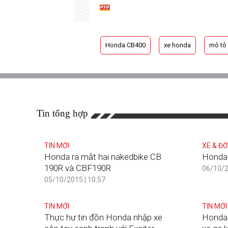
Honda CB400
xe honda
mô tô
Tin tổng hợp
TIN MỚI
XE & ĐỜ
Honda ra mắt hai nakedbike CB
Honda 
190R và CBF190R
06/10/2
05/10/2015 | 10:57
TIN MỚI
TIN MỚI
Thực hư tin đồn Honda nhập xe
Honda 