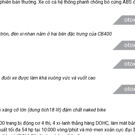
phiên bản thường. Xe có cả hệ thống phanh chống bó cứng ABS 
tròn,
đèn xi-nhan nằm ở hai bên đặc trưng của CB400
 đuôi xe được làm khá vuông vức và vuốt cao
 xăng cỡ lớn (dung tích18 lít)
đậm chất naked bike
0 trang bị động cơ 4 thì, 4 xi-lanh thẳng hàng DOHC, làm mát b
 suất tối đa 54 hp tại 10.000 vòng/phút và mô-men xoắn cực đại 