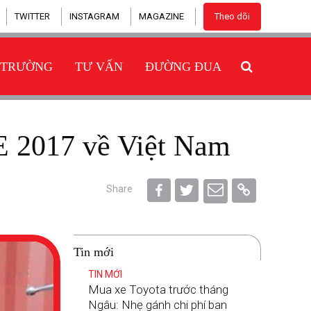
TWITTER
INSTAGRAM
MAGAZINE
Theo dõi
 TRƯỜNG
TƯ VẤN
ĐƯỜNG ĐUA
E 2017 về Việt Nam
Share
Tin mới
TIN MỚI
Mua xe Toyota trước tháng
Ngâu: Nhẹ gánh chi phí ban