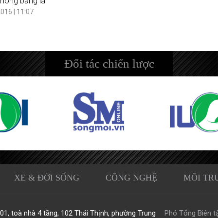
không bằng lái
016 | 11:07
Đối tác chiến lược
XE & ĐỜI SỐNG
CÔNG NGHỆ
MÔI TR
1, toà nhà 4 tầng, 102 Thái Thịnh, phường Trung
Phó Tổng Biên tậ