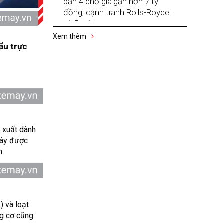
bản 4 chỗ giá gần hơn 7 tỷ
đồng, cạnh tranh Rolls-Royce
và Bentley
Xem thêm
ẩu trực
 xuất dành
 Đây được
n.
 và loạt
ng cơ cũng