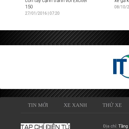
côn tay cạnh tranh với Exciter
xe ga 
150
08/10/2
27/01/2016 | 07:20
TIN MỚI
XE XANH
THỬ XE
Địa chỉ:
Tầng 0