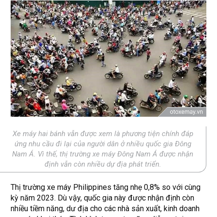
Xe máy hai bánh vẫn được xem là phương tiện chính đáp
ứng nhu cầu đi lại của người dân ở nhiều quốc gia Đông
Nam Á. Vì thế, thị trường xe máy Đông Nam Á được nhận
định vẫn còn nhiều dự địa phát triển.
Thị trường xe máy Philippines tăng nhẹ 0,8% so với cùng
kỳ năm 2023. Dù vậy, quốc gia này được nhận định còn
nhiều tiềm năng, dư địa cho các nhà sản xuất, kinh doanh