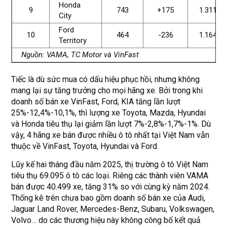
Honda
9
743
+175
1.311
City
Ford
10
464
-236
1.164
Territory
Nguồn:
VAMA, TC Motor và VinFast
Tiếc là dù sức mua có dấu hiệu phục hồi, nhưng không
mang lại sự tăng trưởng cho mọi hãng xe. Bởi trong khi
doanh số bán xe VinFast, Ford, KIA tăng lần lượt
25%-12,4%-10,1%, thì lượng xe Toyota, Mazda, Hyundai
và Honda tiêu thụ lại giảm lần lượt 7%-2,8%-1,7%-1%. Dù
vậy, 4 hãng xe bán được nhiều ô tô nhất tại Việt Nam vẫn
thuộc về VinFast, Toyota, Hyundai và Ford.
Lũy kế hai tháng đầu năm 2025, thị trường ô tô Việt Nam
tiêu thụ 69.095 ô tô các loại. Riêng các thành viên VAMA
bán được 40.499 xe, tăng 31% so với cùng kỳ năm 2024.
Thống kê trên chưa bao gồm doanh số bán xe của Audi,
Jaguar Land Rover, Mercedes-Benz, Subaru, Volkswagen,
Volvo… do các thương hiệu này không công bố kết quả