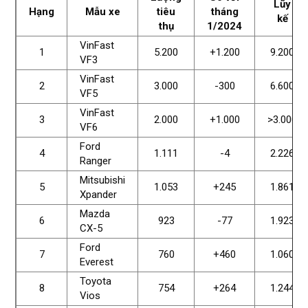
Lũy
Hạng
Mẫu xe
tiêu
tháng
kế
thụ
1
/2024
VinFast
1
5.200
+1.200
9.200
VF3
VinFast
2
3.000
-300
6.600
VF5
VinFast
3
2.000
+1.000
>3.000
VF6
Ford
4
1.111
-4
2.226
Ranger
Mitsubishi
5
1.053
+245
1.861
Xpander
Mazda
6
923
-77
1.923
CX-5
Ford
7
760
+460
1.060
Everest
Toyota
8
754
+264
1.244
Vios