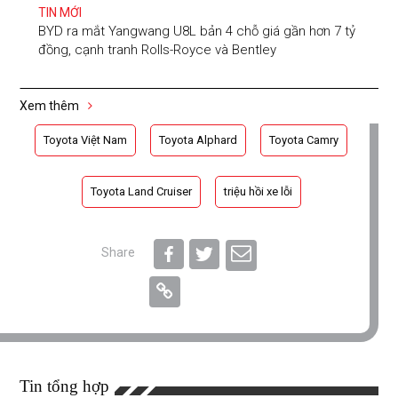
TIN MỚI
BYD ra mắt Yangwang U8L bản 4 chỗ giá gần hơn 7 tỷ
đồng, cạnh tranh Rolls-Royce và Bentley
Xem thêm
Toyota Việt Nam
Toyota Alphard
Toyota Camry
Toyota Land Cruiser
triệu hồi xe lỗi
Share
Tin tổng hợp