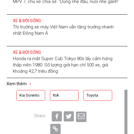
MPV 7, chủ xe chia sẻ: “Dùng nhẹ đầu, nuôi nhẹ gánh”
XE & ĐỜI SỐNG
Thị trường xe máy Việt Nam vẫn tăng trưởng nhanh
nhất Đông Nam Á
XE & ĐỜI SỐNG
Honda ra mắt Super Cub Tokyo 80s lấy cảm hứng
thập niên 1980: Số lượng giới hạn chỉ 500 xe, giá
khoảng 42,7 triệu đồng
Xem thêm
Kia Sorento
KIA
Toyota
Share