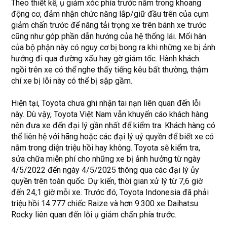
Theo thiết kế, ụ giảm xóc phía trước nằm trong khoang
động cơ, đảm nhận chức năng lắp/giữ đầu trên của cụm
giảm chấn trước để nâng tải trọng xe trên bánh xe trước
cũng như góp phần dẫn hướng của hệ thống lái. Mối hàn
của bộ phận này có nguy cơ bị bong ra khi những xe bị ảnh
hưởng đi qua đường xấu hay gờ giảm tốc. Hành khách
ngồi trên xe có thể nghe thấy tiếng kêu bất thường, thậm
chí xe bị lỗi này có thể bị sập gầm.
Hiện tại, Toyota chưa ghi nhận tai nạn liên quan đến lỗi
này. Dù vậy, Toyota Việt Nam vẫn khuyến cáo khách hàng
nên đưa xe đến đại lý gần nhất để kiểm tra. Khách hàng có
thể liên hệ với hãng hoặc các đại lý uỷ quyền để biết xe có
nằm trong diện triệu hồi hay không. Toyota sẽ kiểm tra,
sửa chữa miễn phí cho những xe bị ảnh hưởng từ ngày
4/5/2022 đến ngày 4/5/2025 thông qua các đại lý ủy
quyền trên toàn quốc. Dự kiến, thời gian xử lý từ 7,6 giờ
đến 24,1 giờ mỗi xe. Trước đó, Toyota Indonesia đã phải
triệu hồi 14.777 chiếc Raize và hơn 9.300 xe Daihatsu
Rocky liên quan đến lỗi ụ giảm chấn phía trước.