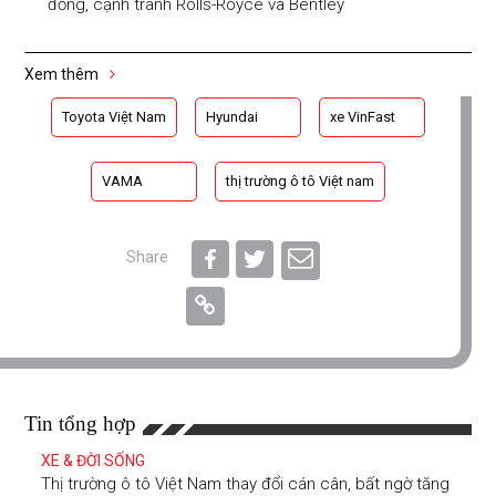
đồng, cạnh tranh Rolls-Royce và Bentley
Xem thêm
Toyota Việt Nam
Hyundai
xe VinFast
VAMA
thị trường ô tô Việt nam
Share
Tin tổng hợp
XE & ĐỜI SỐNG
Thị trường ô tô Việt Nam thay đổi cán cân, bất ngờ tăng