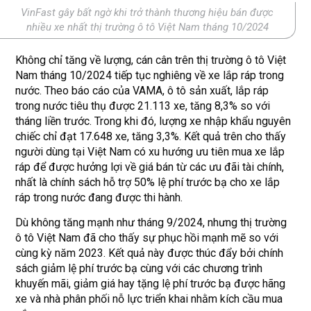
VinFast gây bất ngờ khi trở thành thương hiệu bán được
nhiều xe nhất thị trường ô tô Việt Nam tháng 10/2024
Không chỉ tăng về lượng, cán cân trên thị trường ô tô Việt
Nam tháng 10/2024 tiếp tục nghiêng về xe lắp ráp trong
nước. Theo báo cáo của VAMA, ô tô sản xuất, lắp ráp
trong nước tiêu thụ được 21.113 xe, tăng 8,3% so với
tháng liền trước. Trong khi đó, lượng xe nhập khẩu nguyên
chiếc chỉ đạt 17.648 xe, tăng 3,3%. Kết quả trên cho thấy
người dùng tại Việt Nam có xu hướng ưu tiên mua xe lắp
ráp để được hưởng lợi về giá bán từ các ưu đãi tài chính,
nhất là chính sách hỗ trợ 50% lệ phí trước bạ cho xe lắp
ráp trong nước đang được thi hành.
Dù không tăng mạnh như tháng 9/2024, nhưng thị trường
ô tô Việt Nam đã cho thấy sự phục hồi mạnh mẽ so với
cùng kỳ năm 2023. Kết quả này được thúc đẩy bởi chính
sách giảm lệ phí trước bạ cùng với các chương trình
khuyến mãi, giảm giá hay tặng lệ phí trước bạ được hãng
xe và nhà phân phối nỗ lực triển khai nhằm kích cầu mua