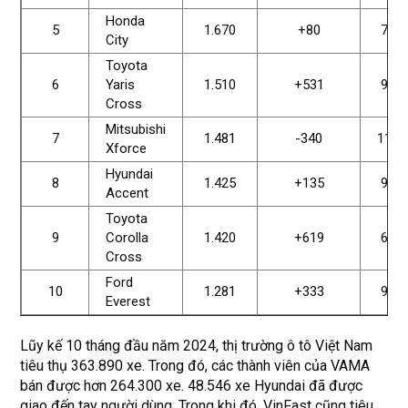
Honda
5
1.670
+80
7.74
City
Toyota
6
Yaris
1.510
+531
9.91
Cross
Mitsubishi
7
1.481
-340
11.4
Xforce
Hyundai
8
1.425
+135
9.62
Accent
Toyota
9
Corolla
1.420
+619
6.88
Cross
Ford
10
1.281
+333
9.71
Everest
Lũy kế 10 tháng đầu năm 2024, thị trường ô tô Việt Nam
tiêu thụ 363.890 xe. Trong đó, các thành viên của VAMA
bán được hơn 264.300 xe. 48.546 xe Hyundai đã được
giao đến tay người dùng. Trong khi đó, VinFast cũng tiêu