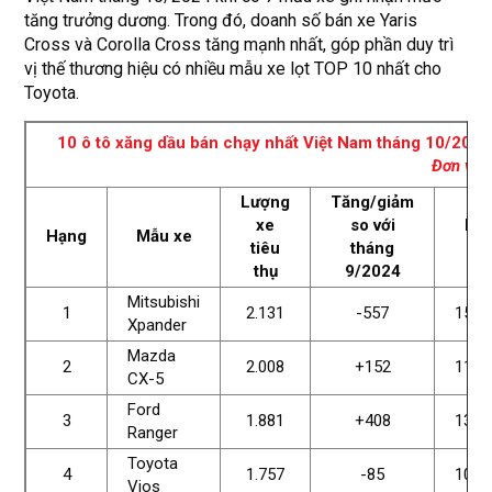
tăng trưởng dương. Trong đó, doanh số bán xe Yaris
Cross và Corolla Cross tăng mạnh nhất, góp phần duy trì
vị thế thương hiệu có nhiều mẫu xe lọt TOP 10 nhất cho
Toyota.
10 ô tô xăng dầu bán chạy nhất Việt Nam tháng 10/2024
Đơn vị: 
Lượng
Tăng/giảm
xe
so với
Lũ
Hạng
Mẫu xe
tiêu
tháng
kế
thụ
9/2024
Mitsubishi
1
2.131
-557
15.0
Xpander
Mazda
2
2.008
+152
11.2
CX-5
Ford
3
1.881
+408
13.6
Ranger
Toyota
4
1.757
-85
10.5
Vios