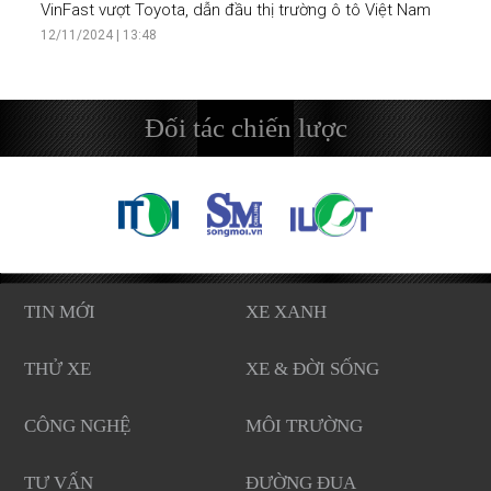
VinFast vượt Toyota, dẫn đầu thị trường ô tô Việt Nam
12/11/2024 | 13:48
Đối tác chiến lược
TIN MỚI
XE XANH
THỬ XE
XE & ĐỜI SỐNG
CÔNG NGHỆ
MÔI TRƯỜNG
TƯ VẤN
ĐƯỜNG ĐUA