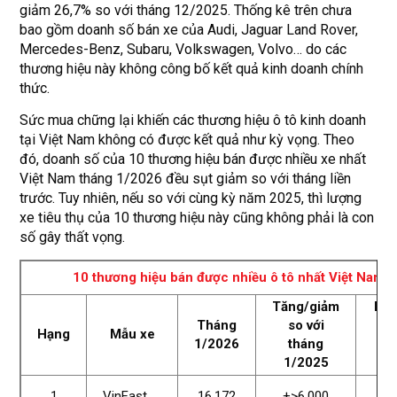
giảm 26,7% so với tháng 12/2025. Thống kê trên chưa
bao gồm doanh số bán xe của Audi, Jaguar Land Rover,
Mercedes-Benz, Subaru, Volkswagen, Volvo… do các
thương hiệu này không công bố kết quả kinh doanh chính
thức.
Sức mua chững lại khiến các thương hiệu ô tô kinh doanh
tại Việt Nam không có được kết quả như kỳ vọng. Theo
đó, doanh số của 10 thương hiệu bán được nhiều xe nhất
Việt Nam tháng 1/2026 đều sụt giảm so với tháng liền
trước. Tuy nhiên, nếu so với cùng kỳ năm 2025, thì lượng
xe tiêu thụ của 10 thương hiệu này cũng không phải là con
số gây thất vọng.
10 thương hiệu bán được nhiều ô tô nhất Việt Nam
Tăng/giảm
Mẫu
Tháng
so với
b
Hạng
Mẫu xe
1/2026
tháng
ch
1/2025
nh
Li
1
VinFast
16.172
+>6.000