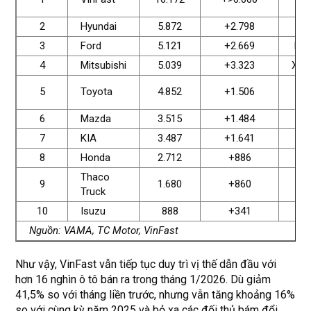
Gr
2
Hyundai
5.872
+2.798
Cr
3
Ford
5.121
+2.669
Ran
4
Mitsubishi
5.039
+3.323
Xpa
Ya
5
Toyota
4.852
+1.506
Cr
6
Mazda
3.515
+1.484
CX
7
KIA
3.487
+1.641
Sel
8
Honda
2.712
+886
Ci
Thaco
Th
9
1.680
+860
Truck
Tr
10
Isuzu
888
+341
Tr
Nguồn: VAMA, TC Motor, VinFast
Như vậy, VinFast vẫn tiếp tục duy trì vị thế dẫn đầu với
hơn 16 nghìn ô tô bán ra trong tháng 1/2026. Dù giảm
41,5% so với tháng liền trước, nhưng vẫn tăng khoảng 16%
so với cùng kỳ năm 2025 và bỏ xa các đối thủ bám đổi.