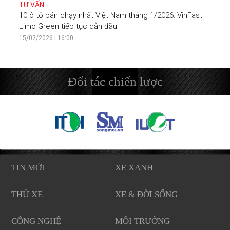
TƯ VẤN
10 ô tô bán chạy nhất Việt Nam tháng 1/2026: VinFast
Limo Green tiếp tục dẫn đầu
15/02/2026 | 16:00
Đối tác chiến lược
TIN MỚI
XE XANH
THỬ XE
XE & ĐỜI SỐNG
CÔNG NGHỆ
MÔI TRƯỜNG