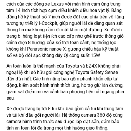
cách của các dòng xe Lexus với màn hình cảm ứng trung
tâm 14 inch tích hợp cụm điều khiển điều hòa vật lý. Bảng
đồng hồ kỹ thuật số 7 inch được đặt cao phía trên vô-lăng
tương tự triết lý i-Cockpit, giúp người lái dễ dàng quan sát
thông tin mà không cần rời mắt khỏi mặt đường. Xe được
trang bị hàng loạt tiện ích cao cấp như ghế trước thông gió
chỉnh điện 8 hướng, cửa sổ trời toàn cảnh, hệ thống lọc
không khí Panasonic nanoe X, gương chiếu hậu kỹ thuật
số và bộ đôi sạc không dây Qi công suất 15W.
An toàn luôn là thế mạnh của Toyota và bZ4X không phải
ngoại lệ khi sở hữu gói công nghệ Toyota Safety Sense
đầy đủ nhất. Các tính năng bao gồm phanh khẩn cấp tự
động, kiểm soát hành trình thích ứng, hỗ trợ giữ làn đường,
giám sát điểm mù và cảnh báo phương tiện cắt ngang phía
sau.
Xe được trang bị tới 8 túi khí, bao gồm cả túi khí trung tâm
và túi khí đầu gối người lái. Hệ thống camera 360 độ cùng
camera hành trình trước sau được lắp đặt sẵn, đảm bảo
tính an toàn tối đa trong mọi tình huống giao thông.