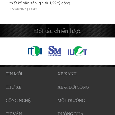
thiết kế sắc sảo, giá từ 1,22 tỷ đồng
27/03/2026 | 14:39
Đối tác chiến lược
TIN MỚI
XE XANH
THỬ XE
XE & ĐỜI SỐNG
CÔNG NGHỆ
MÔI TRƯỜNG
TƯ VẤN
ĐƯỜNG ĐUA