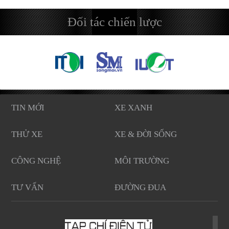
Đối tác chiến lược
TIN MỚI
XE XANH
THỬ XE
XE & ĐỜI SỐNG
CÔNG NGHỆ
MÔI TRƯỜNG
TƯ VẤN
ĐƯỜNG ĐUA