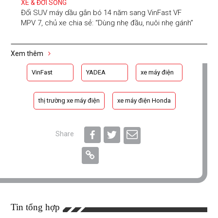
XE & ĐỜI SỐNG
Đổi SUV máy dầu gắn bó 14 năm sang VinFast VF
MPV 7, chủ xe chia sẻ: “Dùng nhẹ đầu, nuôi nhẹ gánh”
Xem thêm
VinFast
YADEA
xe máy điện
thị trường xe máy điện
xe máy điện Honda
Share
Tin tổng hợp