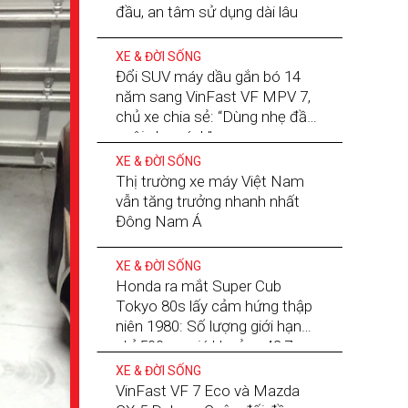
đầu, an tâm sử dụng dài lâu
XE & ĐỜI SỐNG
Đổi SUV máy dầu gắn bó 14
năm sang VinFast VF MPV 7,
chủ xe chia sẻ: “Dùng nhẹ đầu,
nuôi nhẹ gánh”
XE & ĐỜI SỐNG
Thị trường xe máy Việt Nam
vẫn tăng trưởng nhanh nhất
Đông Nam Á
XE & ĐỜI SỐNG
Honda ra mắt Super Cub
Tokyo 80s lấy cảm hứng thập
niên 1980: Số lượng giới hạn
chỉ 500 xe, giá khoảng 42,7
triệu đồng
XE & ĐỜI SỐNG
VinFast VF 7 Eco và Mazda