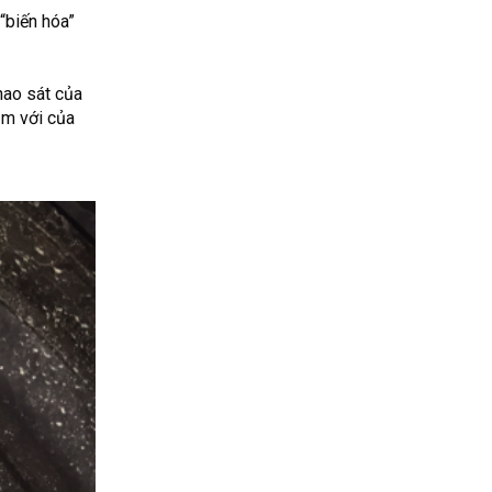
“biến hóa”
hao sát của
ầm với của