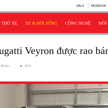
ZALO
FACEBOOK
THỬ XE
XE & ĐỜI SỐNG
CÔNG NGHỆ
MÔI
Bugatti Veyron được rao bá
n Nhiên
Ảnh: