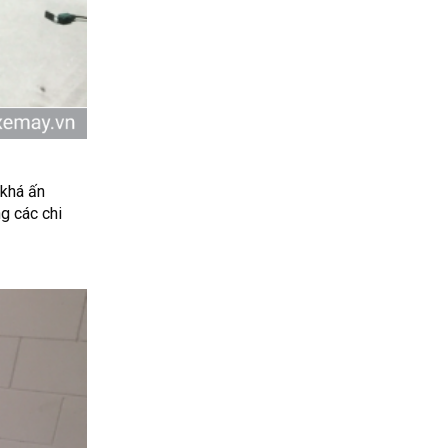
 khá ấn
g các chi