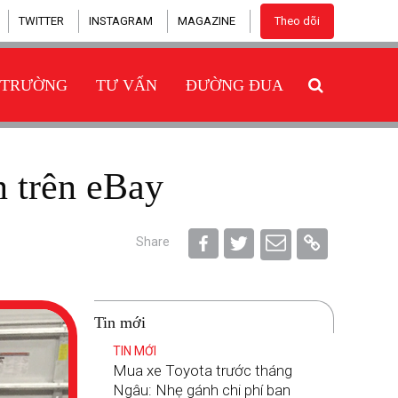
TWITTER
INSTAGRAM
MAGAZINE
Theo dõi
 TRƯỜNG
TƯ VẤN
ĐƯỜNG ĐUA
n trên eBay
Share
Tin mới
TIN MỚI
Mua xe Toyota trước tháng
Ngâu: Nhẹ gánh chi phí ban