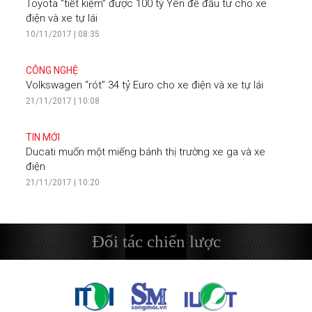
Toyota “tiết kiệm” được 100 tỷ Yên để đầu tư cho xe
điện và xe tự lái
10/11/2017 | 08:35
CÔNG NGHỆ
Volkswagen “rót” 34 tỷ Euro cho xe điện và xe tự lái
21/11/2017 | 10:08
TIN MỚI
Ducati muốn một miếng bánh thị trường xe ga và xe
điện
21/11/2017 | 10:20
Đối tác chiến lược