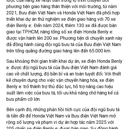
lược của hãng xe Nhật Bản trong lộ trình chuyển đổi
phương tiện giao hàng thân thiện với môi trường, từ năm
2021, Bưu điện Việt Nam và Honda Việt Nam đã phối hợp
triển khai dự án thử nghiệm xe điện giao hàng với 70 xe
điện Benly e:. Đến năm 2024, thêm 130 xe đã được bàn
giao tại TP.HCM, nâng tổng số xe điện Honda Benly e:
được vận hành lên 200 xe. Phương tiện di chuyển xanh này
đã đồng hành cùng đội ngũ bưu tá của Bưu điện Việt Nam
trên tổng quãng đường giao hàng lên đến 65.000 km.
Sau khoảng thời gian triển khai dự án, xe điện Honda Benly
e: được đội ngũ bưu tá của Bưu điện Việt Nam đánh giá
cao về chất lượng, độ bền bỉ và an toàn tuyệt đối. Với thiết
kế chuyên dụng cho việc vận chuyển hàng hóa, xe điện
Benly e: trở thành trợ thủ đắc lực, hỗ trợ nâng cao hiệu
suất làm việc của bưu tá, tối ưu khả năng chở hàng kể cả
bưu phẩm cỡ lớn.
Bên cạnh đó, những phản hồi tích cực của đội ngũ bưu tá
là tiền đề để Honda Việt Nam và Bưu điện Việt Nam mở
rộng số lượng và phạm vi dự án hợp tác năm 2025 với
205 chiếc xe điện Benly e: được bàn giao. Sự đồng hành