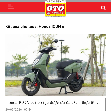
Kết quả cho tags: Honda ICON e:
Honda ICON e: tiếp tục được ưu đãi: Giá thực tế chỉ
còn 15,5 triệu đồng
29/05/2026 | 07:44