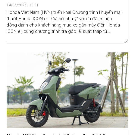
triệu đồng và trả góp lãi suất thấp từ 0.55%/tháng
14/05/2026 | 13:31
Honda Việt Nam (HVN) triển khai Chương trình khuyến mại
“Lướt Honda ICON e: - Giá hời như ý” với ưu đãi 5 triệu
đồng dành cho khách hàng mua xe gắn máy điện Honda
ICON e:, cùng chương trình trả góp lãi suất thấp từ
0.55%/tháng.