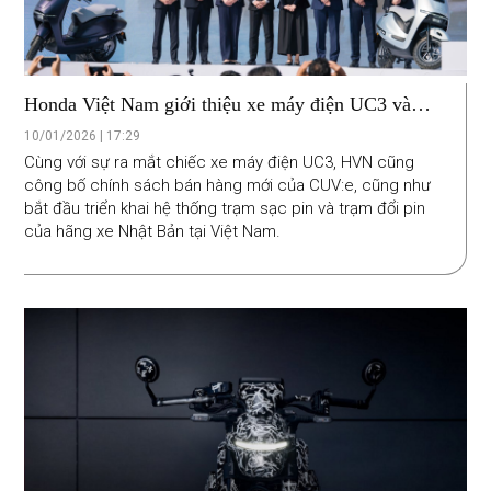
Honda Việt Nam giới thiệu xe máy điện UC3 và
chia sẻ chiến lược điện hoá trong tương lai
10/01/2026 | 17:29
Cùng với sự ra mắt chiếc xe máy điện UC3, HVN cũng
công bố chính sách bán hàng mới của CUV:e, cũng như
bắt đầu triển khai hệ thống trạm sạc pin và trạm đổi pin
của hãng xe Nhật Bản tại Việt Nam.