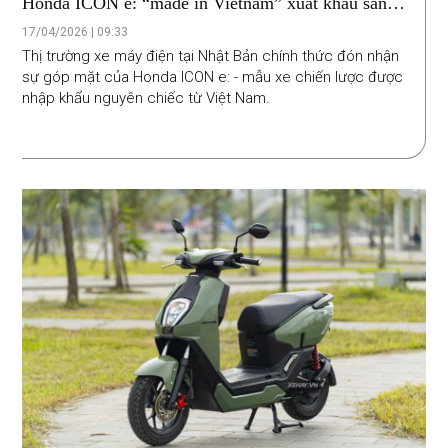
Honda ICON e: “made in Vietnam” xuất khẩu sang
Nhật Bản, giá bán hơn 36 triệu đồng
17/04/2026 | 09:33
Thị trường xe máy điện tại Nhật Bản chính thức đón nhận
sự góp mặt của Honda ICON e: - mẫu xe chiến lược được
nhập khẩu nguyên chiếc từ Việt Nam.