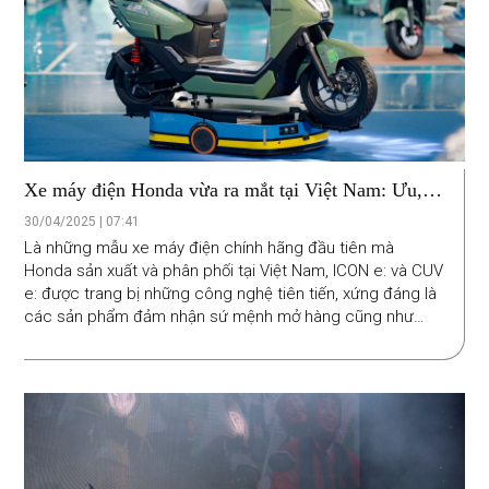
Xe máy điện Honda vừa ra mắt tại Việt Nam: Ưu,
nhược điểm từ góc nhìn kỹ thuật
30/04/2025 | 07:41
Là những mẫu xe máy điện chính hãng đầu tiên mà
Honda sản xuất và phân phối tại Việt Nam, ICON e: và CUV
e: được trang bị những công nghệ tiên tiến, xứng đáng là
các sản phẩm đảm nhận sứ mệnh mở hàng cũng như
đáp ứng nhu cầu khắt khe của người dùng.