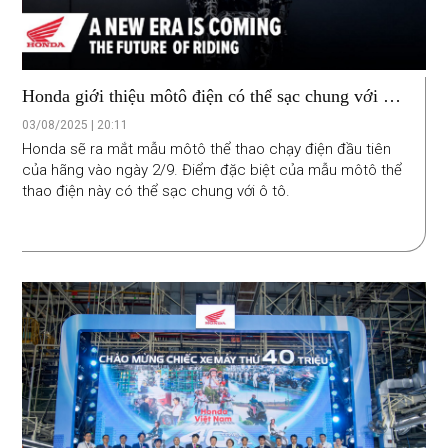
Honda giới thiệu môtô điện có thể sạc chung với ô
tô vào đầu tháng 9
03/08/2025 | 20:11
Honda sẽ ra mắt mẫu môtô thể thao chạy điện đầu tiên
của hãng vào ngày 2/9. Điểm đặc biệt của mẫu môtô thể
thao điện này có thể sạc chung với ô tô.