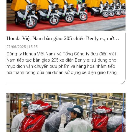
Honda Việt Nam bàn giao 205 chiếc Benly e:, mở
rộng dự án xe điện giao hàng
27/06/2025 | 15:35
Công ty Honda Việt Nam và Tổng Công ty Bưu điện Việt
Nam tiếp tục bàn giao 205 xe điện Benly e: sử dụng cho
mục đích vận chuyển bưu phẩm và hàng hóa nhằm tiếp
nối thành công của hai dự án sử dụng xe điện giao hàng
được triển khai từ năm 2021.