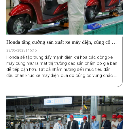
Honda tăng cường sản xuất xe máy điện, củng cố vị
thế dẫn đầu
23/05/2025 | 15:15
Honda sẽ tập trung đẩy mạnh điện khí hóa các dòng xe
máy cũng như ra mắt thị trường các sản phẩm có giá bán
dễ tiếp cận hơn. Tất cả nhằm hướng đến mục tiêu dẫn
đầu phân khúc xe máy điện, qua đó củng cố vững chắc vị
thế số 1 trên thị trường xe máy toàn cầu.