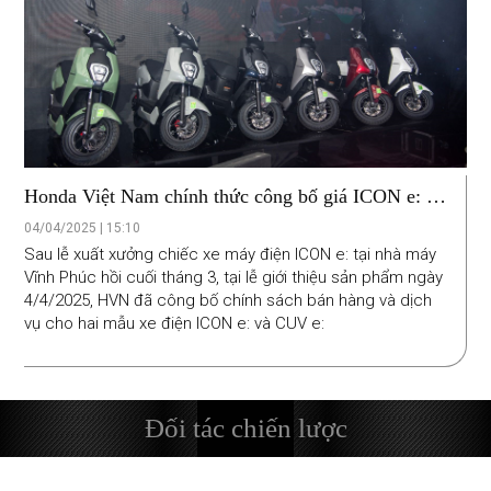
Honda Việt Nam chính thức công bố giá ICON e: và
giá thuê CUV e:
04/04/2025 | 15:10
Sau lễ xuất xưởng chiếc xe máy điện ICON e: tại nhà máy
Vĩnh Phúc hồi cuối tháng 3, tại lễ giới thiệu sản phẩm ngày
4/4/2025, HVN đã công bố chính sách bán hàng và dịch
vụ cho hai mẫu xe điện ICON e: và CUV e:
Đối tác chiến lược