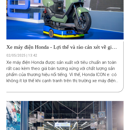
Xe máy điện Honda - Lợi thế và rào cản xét về giá
bán và độ an toàn
02/05/2025 | 13:42
Xe máy điện Honda được sản xuất với tiêu chuẩn an toàn
rất cao kèm theo giá bán tương xứng với chất lượng sản
phẩm của thương hiệu nổi tiếng. Vì thế, Honda ICON e: có
không ít lợi thế khi cạnh tranh trên thị trường xe máy điện
Việt Nam. Dù vậy, do hướng đến phân khúc cao cấp, nên
xe máy điện Honda có thể gặp đôi chút khó khăn trong
giai đoạn đầu chinh phục những đối tượng khách hàng
nhạy cảm về giá như học sinh, sinh viên.