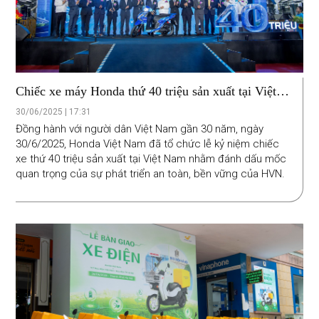
Chiếc xe máy Honda thứ 40 triệu sản xuất tại Việt
Nam đánh dấu hành trình gần 30 năm của HVN
30/06/2025 | 17:31
Đồng hành với người dân Việt Nam gần 30 năm, ngày
30/6/2025, Honda Việt Nam đã tổ chức lễ kỷ niệm chiếc
xe thứ 40 triệu sản xuất tại Việt Nam nhằm đánh dấu mốc
quan trọng của sự phát triển an toàn, bền vững của HVN.