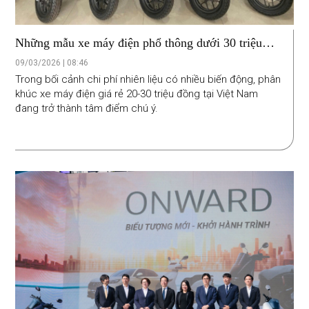
Những mẫu xe máy điện phổ thông dưới 30 triệu
đồng, phương án thay thế xe xăng để tiết kiệm chi
09/03/2026 | 08:46
phí
Trong bối cảnh chi phí nhiên liệu có nhiều biến động, phân
khúc xe máy điện giá rẻ 20-30 triệu đồng tại Việt Nam
đang trở thành tâm điểm chú ý.