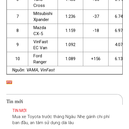
Cross
Mitsubishi
7
1.236
-37
6.740
Xpander
Mazda
8
1.159
-18
6.979
CX-5
VinFast
9
1.092
4.071
EC Van
Ford
10
1.089
+156
6.134
Ranger
Nguồn: VAMA, VinFast
Tin mới
TIN MỚI
Mua xe Toyota trước tháng Ngâu: Nhẹ gánh chi phí
ban đầu, an tâm sử dụng dài lâu