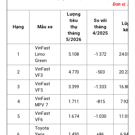
Đơn vị: xe
Lượng
tiêu
So với
Lũy
Hạng
Mẫu xe
thụ
tháng
kế
tháng
4/2025
5/2026
VinFast
1
Limo
5.108
-1.372
24.059
Green
VinFast
2
4.770
-503
20.231
VF3
VinFast
3
3.399
-1.333
16.803
VF5
VinFast
4
1.711
-815
7.923
MPV 7
VinFast
5
1.674
-1.030
11.057
VF6
Toyota
6
Yaris
1.430
+86
6.940