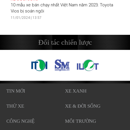
10 mẫu xe bán chạy nhất Việt Nam năm 2023: Toyota
Vios bị soán ngôi
11/01/2024 | 13:57
Đối tác chiến lược
TIN MỚI
XE XANH
THỬ XE
XE & ĐỜI SỐNG
CÔNG NGHỆ
MÔI TRƯỜNG