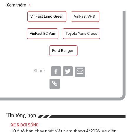
Xem thêm
VinFast Limo Green
VinFast VF 3
VinFast EC Van
Toyota Yaris Cross
Ford Ranger
Share
Tin tổng hợp
XE & ĐỜI SỐNG
10 ô tô bán chạy nhất Việt Nam tháng 4/2026: Xe điện