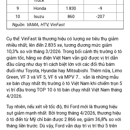
Truck
9
Honda
1.830
-9
7.4
10
Isuzu
860
-207
3.3
Nguồn: VAMA, HTV, VinFast
Cụ thể: VinFast là thương hiệu có lượng xe tiêu thụ giảm
nhiều nhất, lên đến 2.835 xe, tương đương mức giảm
10,3% so với tháng 3/2026. Trong bối cảnh thị trường ô tô
giảm tốc, hãng xe điện Việt Nam vẫn giữ được vị trí dẫn
đầu cũng như duy trì cách biệt lớn với các đổi thủ bám
đuối như Toyota, Hyundai hay Mitsubishi. Thêm nữa, Limo
Green, VF 3 và VF 5, VF 6 và MPV 7... vẫn là những mẫu
xe bán chạy nhất thị trường ô tô Việt Nam khi chiếm trọn 5
vị trí đầu trong TOP 10 ô tô bán chạy nhất Việt Nam tháng
4/2026.
Tuy nhiên, nếu xét về tốc độ, thì Ford mới là thương hiệu
sụt giảm mạnh nhất. Bởi trong tháng 4/2026, thương hiệu
ô tô đến từ Mỹ chỉ bán được 2.866 xe, giảm 36,8% so với
tháng liền trước. Dù vậy, Ford vẫn duy trì vị trí thứ 5 trên