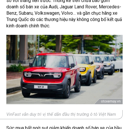
so với tháng liền trước. Thống kê trên chưa bao gồm
doanh số bán xe của Audi, Jaguar Land Rover, Mercedes-
Benz, Subaru, Volkswagen, Volvo… và gần chục hãng xe
Trung Quốc do các thương hiệu này không công bố kết quả
kinh doanh chính thức.
VinFast vẫn duy trì vị thế dẫn đầu thị trường ô tô Việt Nam
Sức mua bất ngờ sụt giảm khiến doanh số bán xe của hầu