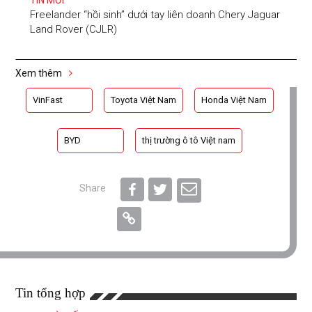
TIN MỚI
Freelander “hồi sinh” dưới tay liên doanh Chery Jaguar
Land Rover (CJLR)
Xem thêm
VinFast
Toyota Việt Nam
Honda Việt Nam
BYD
thị trường ô tô Việt nam
Share
Tin tổng hợp