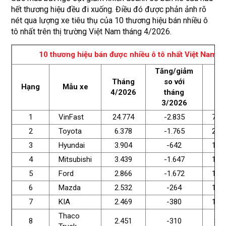
hết thương hiệu đều đi xuống. Điều đó được phản ảnh rõ
nét qua lượng xe tiêu thụ của 10 thương hiệu bán nhiều ô
tô nhất trên thị trường Việt Nam tháng 4/2026.
10 thương hiệu bán được nhiều ô tô nhất Việt Nam
Tăng/giảm
Tháng
so với
Lũ
Hạng
Mẫu xe
4/2026
tháng
k
3/2026
1
VinFast
24.774
-2.835
78.
2
Toyota
6.378
-1.765
23.
3
Hyundai
3.904
-642
17.
4
Mitsubishi
3.439
-1.647
15.
5
Ford
2.866
-1.672
14.
6
Mazda
2.532
-264
10.
7
KIA
2.469
-380
10.
Thaco
8
2.451
-310
8.1