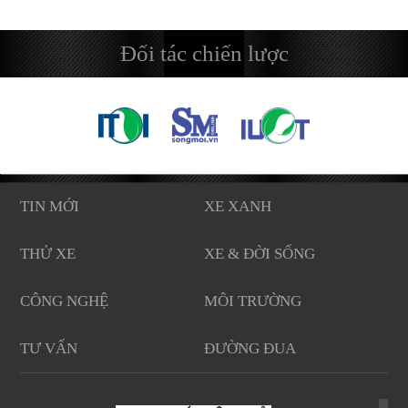
Đối tác chiến lược
TIN MỚI
XE XANH
THỬ XE
XE & ĐỜI SỐNG
CÔNG NGHỆ
MÔI TRƯỜNG
TƯ VẤN
ĐƯỜNG ĐUA