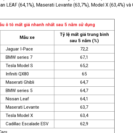
an LEAF (64,1%), Maserati Levante (63,7%), Model X (63,4%) và 
u ô tô mất giá nhanh nhất sau 5 năm sử dụng
Tỷ lệ mất giá trung bình
Mẫu xe
sau 5 năm (%)
Jaguar I-Pace
72,2
BMW series 7
67,1
Tesla Model S
65,2
Infiniti QX80
65
Maserati Ghibli
64,7
BMW series 5
64,7
Nissan Leaf
64,1
Maserati Levante
63,7
Tesla Model X
63,4
Cadillac Escalade ESV
62,9
Cars