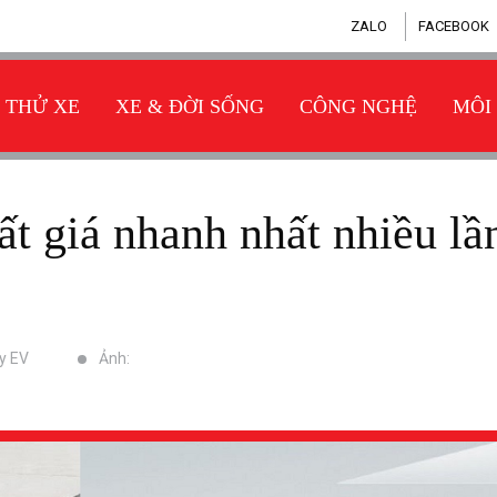
ZALO
FACEBOOK
THỬ XE
XE & ĐỜI SỐNG
CÔNG NGHỆ
MÔI
uy EV
Ảnh: