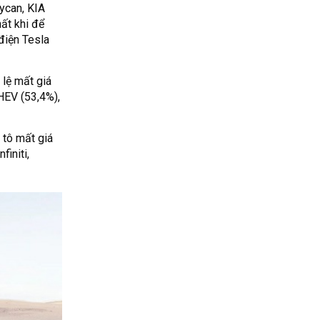
ycan, KIA
hất khi để
điện Tesla
 lệ mất giá
HEV (53,4%),
 tô mất giá
initi,