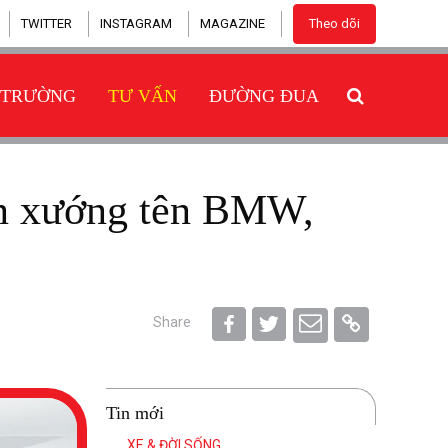
TWITTER
INSTAGRAM
MAGAZINE
Theo dõi
 TRƯỜNG
TƯ VẤN
ĐƯỜNG ĐUA
Share
Tin mới
XE & ĐỜI SỐNG