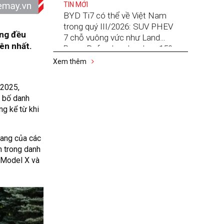
TIN MỚI
BYD Ti7 có thể về Việt Nam
trong quý III/2026: SUV PHEV
ụng đều
7 chỗ vuông vức như Land
ên nhất.
Rover Defender, chạy hơn 150
km không tốn xăng
Xem thêm
/2025,
g bố danh
ng kể từ khi
sang của các
n trong danh
a Model X và