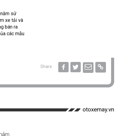
5 năm sử
m xe tải và
g bán ra
của các mẫu
Share
otoxemay.vn
 thảm