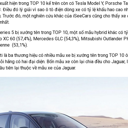
xuất hiện trong TOP 10 kể trên còn có Tesla Model Y, Porsche Ta
 Điều đó lý giải vì sao ô tô điện dòng xe có tỷ lệ khấu hao cao n
. Trước đó, một nghiên cứu khác của iSeeCars cũng cho thấy xe 
nhất.
ries 5 bị xướng tên trong TOP 10, một số mẫu hybrid khác có tỷ
o XC 60 (57,4%), Mercedes GLC (54,3%), Mitsubishi Outlander P
enne (53,1%).
i là ba thương hiệu có nhiều mẫu xe bị xướng tên trong TOP 10 ô
 hãng có hai đại diện. Bốn mẫu xe còn lại chia đều cho Jaguar, Inf
 đầu tiên lại thuộc về mẫu xe của Jaguar.