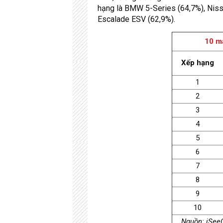
hạng là BMW 5-Series (64,7%), Niss
Escalade ESV (62,9%).
10 mẫ
Xếp hạng
1
2
3
4
5
6
7
8
9
10
Nguồn: iSee