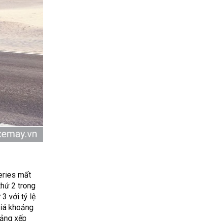
eries mất
thứ 2 trong
 với tỷ lệ
giá khoảng
bảng xếp