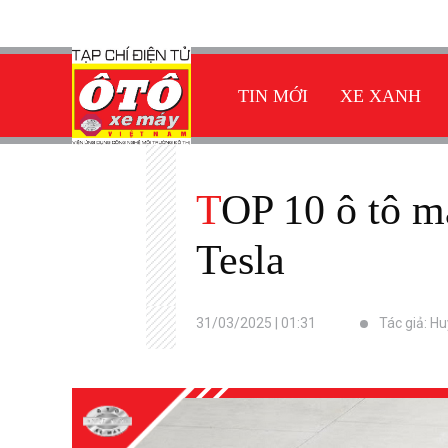
TIN MỚI
XE XANH
TOP 10 ô tô mất giá nhanh nhất nhiều lần xướng tên BMW,
Tesla
31/03/2025 | 01:31
Tác giả: H