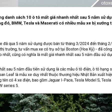
ong danh sách 10 ô tô mất giá nhanh nhất sau 5 năm sử d
g đó, BMW, Tesla và Maserati có nhiều mẫu xe bị xướng t
 xe đã qua 5 năm sử dụng được bán từ tháng 3/2024 đến tháng 2
thị trường, tư vấn mua xe có trụ sở tại Boston (Hoa Kỳ) - đã côn
o nhất, cũng có nghĩa là mất giá nhanh nhất sau 5 năm đầu sử dụ
hất sau 5 năm đầu tiên sử dụng là các mẫu ô tô điện, ô tô hạng 
san Leaf là mẫu xe duy nhất thuộc thương hiệu Nhật Bản xuất hiệ
g tên có 4 xe điện, bao gồm Jaguar I-Pace, Tesla Model S, Tesl
W series 5.