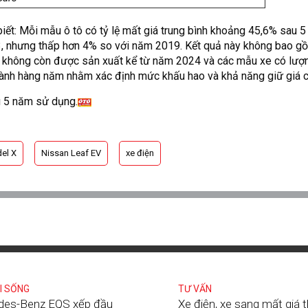
ết: Mỗi mẫu ô tô có tỷ lệ mất giá trung bình khoảng 45,6% sau 
, nhưng thấp hơn 4% so với năm 2019. Kết quả này không bao gồ
 không còn được sản xuất kể từ năm 2024 và các mẫu xe có lượn
hành hàng năm nhằm xác định mức khấu hao và khả năng giữ giá 
au 5 năm sử dụng.
el X
Nissan Leaf EV
xe điện
I SỐNG
TƯ VẤN
des-Benz EQS xếp đầu
Xe điện, xe sang mất giá