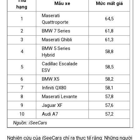
Thứ
Mẫu xe
Mức mất giá
hạng
Maserati
1
64,5
Quattroporte
2
BMW 7 Series
61,8
3
Maserati Ghibli
61,3
BMW 5 Series
4
58,8
Hybrid
Cadillac Escalade
5
58,5
ESV
6
BMW X5
58,2
7
Infiniti QX80
58,1
8
Maserati Levante
57,8
9
Jaguar XF
57,6
10
Audi A7
57,2
Nguồn: iSeeCars
Nghiên cứu của iSeeCars chỉ ra thực tế rằng: Những người