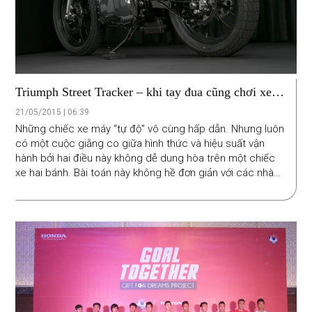
Triumph Street Tracker – khi tay đua cũng chơi xe
độ
21/05/2015 | 06:39
Những chiếc xe máy “tự độ” vô cùng hấp dẫn. Nhưng luôn
có một cuộc giằng co giữa hình thức và hiệu suất vận
hành bởi hai điều này không dễ dung hòa trên một chiếc
xe hai bánh. Bài toán này không hề đơn giản với các nhà
độ xe. Kẻ tài ba sẽ khiến hai thế giới này va chạm để tạo
ra một phong cách ngoạn mục. Và đó là những gì một
chiếc Triumph Street Tracker của hãng độ Bonneville
Performance (Floriada) sở hữu.