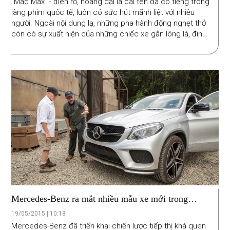
“Mad Max” - điên rồ, hoang dại là cái tên đã có tiếng trong
làng phim quốc tế, luôn có sức hút mãnh liệt với nhiều
người. Ngoài nội dung lạ, những pha hành động nghẹt thở
còn có sự xuất hiện của những chiếc xe gắn lông lá, đinh,
gai, giá treo người, được độ theo chất “Rat”.
Mercedes-Benz ra mắt nhiều mẫu xe mới trong
"Công viên kỷ Jura"
19/05/2015 | 10:18
Mercedes-Benz đã triển khai chiến lược tiếp thị khá quen