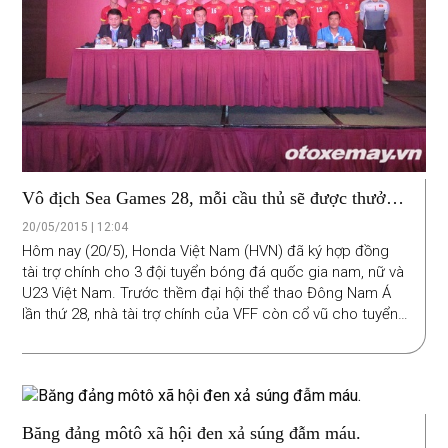
Vô địch Sea Games 28, mỗi cầu thủ sẽ được thưởng
xe máy Honda
20/05/2015 | 12:04
Hôm nay (20/5), Honda Việt Nam (HVN) đã ký hợp đồng
tài trợ chính cho 3 đội tuyển bóng đá quốc gia nam, nữ và
U23 Việt Nam. Trước thềm đại hội thể thao Đông Nam Á
lần thứ 28, nhà tài trợ chính của VFF còn cổ vũ cho tuyển
U23 theo một cách thú vị…
Băng đảng môtô xã hội đen xả súng đẫm máu.