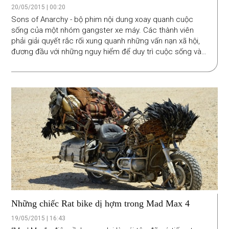
20/05/2015 | 00:20
Sons of Anarchy - bộ phim nội dung xoay quanh cuộc
sống của một nhóm gangster xe máy. Các thành viên
phải giải quyết rắc rối xung quanh những vấn nạn xã hội,
đương đầu với những nguy hiểm để duy trì cuộc sống và
bảo vệ người thân yêu quý. Thực tế, với những băng nhóm
môtô trên đất Mỹ - gồm toàn gã râu ria, xăm trổ đầy mình,
thì câu chuyện cũng gần tương tự với những vụ thanh
toán chất Mafia nguy hiểm, với súng và máu.
Những chiếc Rat bike dị hợm trong Mad Max 4
19/05/2015 | 16:43