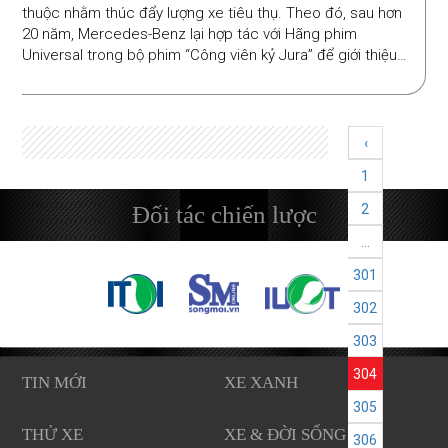
thuộc nhằm thúc đẩy lượng xe tiêu thụ. Theo đó, sau hơn
20 năm, Mercedes-Benz lại hợp tác với Hãng phim
Universal trong bộ phim “Công viên kỷ Jura” để giới thiệu
loạt xe mới của hãng này.
‹
1
Đối tác chiến lược
2
...
301
302
303
304
TIN MỚI
XE XANH
305
THỬ XE
XE & ĐỜI SỐNG
306