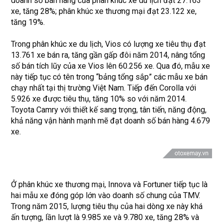
doanh số bán hàng của phân khúc xe du lịch đạt 27.163
xe, tăng 28%; phân khúc xe thương mại đạt 23.122 xe,
tăng 19%.
Trong phân khúc xe du lịch, Vios có lượng xe tiêu thụ đạt
13.761 xe bán ra, tăng gần gấp đôi năm 2014, nâng tổng
số bán tích lũy của xe Vios lên 60.256 xe. Qua đó, mẫu xe
này tiếp tục có tên trong “bảng tổng sắp” các mẫu xe bán
chạy nhất tại thị trường Việt Nam. Tiếp đến Corolla với
5.926 xe được tiêu thụ, tăng 10% so với năm 2014.
Toyota Camry với thiết kế sang trọng, tân tiến, năng động,
khả năng vận hành mạnh mẽ đạt doanh số bán hàng 4.679
xe.
Ở phân khúc xe thương mại, Innova và Fortuner tiếp tục là
hai mẫu xe đóng góp lớn vào doanh số chung của TMV.
Trong năm 2015, lượng tiêu thụ của hai dòng xe này khá
ấn tượng, lần lượt là 9.985 xe và 9.780 xe, tăng 28% và