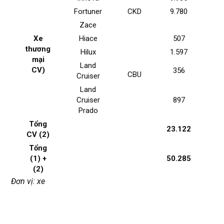
Fortuner
CKD
9.780
8
Zace
Xe
Hiace
507
thương
Hilux
1.597
1
mại
Land
CV)
356
CBU
Cruiser
Land
Cruiser
897
Prado
Tổng
23.122
19
CV (2)
Tổng
(1) +
50.285
40
(2)
Đơn vị: xe