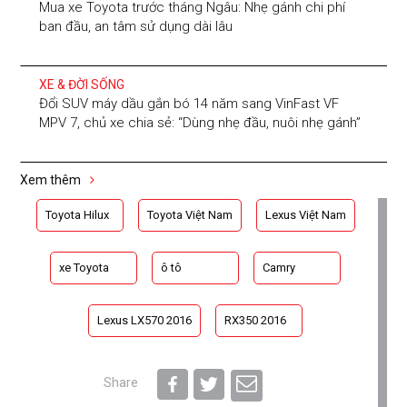
Mua xe Toyota trước tháng Ngâu: Nhẹ gánh chi phí
ban đầu, an tâm sử dụng dài lâu
XE & ĐỜI SỐNG
Đổi SUV máy dầu gắn bó 14 năm sang VinFast VF
MPV 7, chủ xe chia sẻ: “Dùng nhẹ đầu, nuôi nhẹ gánh”
Xem thêm
Toyota Hilux
Toyota Việt Nam
Lexus Việt Nam
xe Toyota
ô tô
Camry
Lexus LX570 2016
RX350 2016
Share