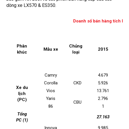
dòng xe LX570 & ES350.
Doanh số bán hàng tích lũy
Phân
Chủng
Mẫu xe
2015
2
khúc
loại
Camry
4.679
4
Corolla
CKD
5.926
5
Xe du
Vios
13.761
9
lịch
Yaris
2.796
1
(PC)
CBU
86
1
Tổng
27.163
21
PC (1)
Innova
9.985
7