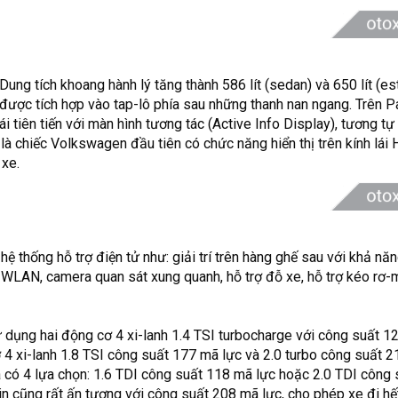
Dung tích khoang hành lý tăng thành 586 lít (sedan) và 650 lít (e
 được tích hợp vào tap-lô phía sau những thanh nan ngang. Trên P
tiên tiến với màn hình tương tác (Active Info Display), tương t
là chiếc Volkswagen đầu tiên có chức năng hiển thị trên kính lái
 xe.
ệ thống hỗ trợ điện tử như: giải trí trên hàng ghế sau với khả năn
 WLAN, camera quan sát xung quanh, hỗ trợ đỗ xe, hỗ trợ kéo rơ-
ử dụng hai động cơ 4 xi-lanh 1.4 TSI turbocharge với công suất 
 4 xi-lanh 1.8 TSI công suất 177 mã lực và 2.0 turbo công suất 2
 có 4 lựa chọn: 1.6 TDI công suất 118 mã lực hoặc 2.0 TDI công 
in cũng rất ấn tượng với công suất 208 mã lực, cho phép xe đi h