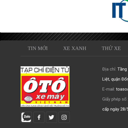
TIN MỚI
XE XANH
THỬ XE
Địa chỉ:
Tầng 0
Liệt, quận Đố
E-mail:
toaso
Giấy phép số:
cấp ngày 28/