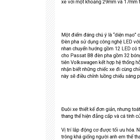
xe với một khoảng 29mm và 17mm 
Một điểm đáng chú ý là “diện mạo” c
Đèn pha sử dụng công nghệ LED với c
nhan chuyển hướng gồm 12 LED có th
cho Passat B8 đèn pha gồm 32 bóng
tiên Volkswagen kết hợp hệ thống hỗ
nhận biết những chiếc xe đi cùng ch
này sẽ điều chỉnh luồng chiếu sáng p
Đuôi xe thiết kế đơn giản, nhưng toá
thang thể hiện đẳng cấp và cá tính 
Vị trí lắp động cơ được tối ưu hóa. 
trông khá giống người anh em thể t