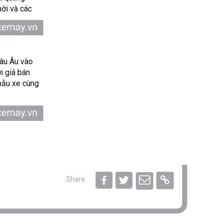
ới và các
hâu Âu vào
i giá bán
mẫu xe cùng
Share