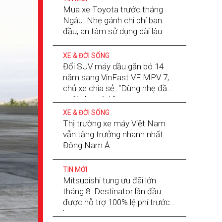
Mua xe Toyota trước tháng
Ngâu: Nhẹ gánh chi phí ban
đầu, an tâm sử dụng dài lâu
XE & ĐỜI SỐNG
Đổi SUV máy dầu gắn bó 14
năm sang VinFast VF MPV 7,
chủ xe chia sẻ: “Dùng nhẹ đầu,
nuôi nhẹ gánh”
XE & ĐỜI SỐNG
Thị trường xe máy Việt Nam
vẫn tăng trưởng nhanh nhất
Đông Nam Á
TIN MỚI
Mitsubishi tung ưu đãi lớn
tháng 8: Destinator lần đầu
được hỗ trợ 100% lệ phí trước
bạ