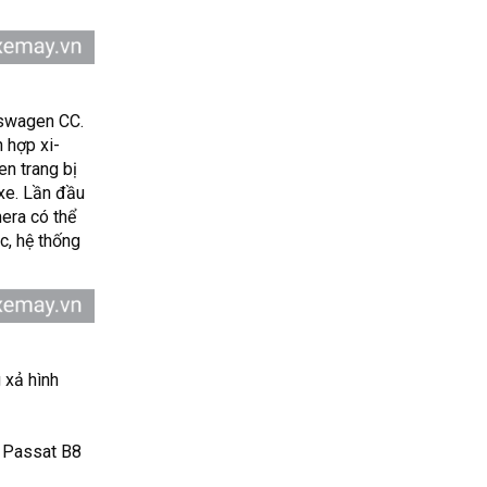
kswagen CC.
 hợp xi-
n trang bị
xe. Lần đầu
era có thể
c, hệ thống
 xả hình
, Passat B8