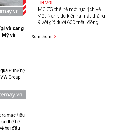
TIN MỚI
MG ZS thế hệ mới rục rịch về
Việt Nam, dự kiến ra mắt tháng
9 với giá dưới 600 triệu đồng
ại và sang
c Mỹ và
Xem thêm
qua 8 thế hệ
n VW Group
 ra mục tiêu
hơn thế hệ
về hai đầu