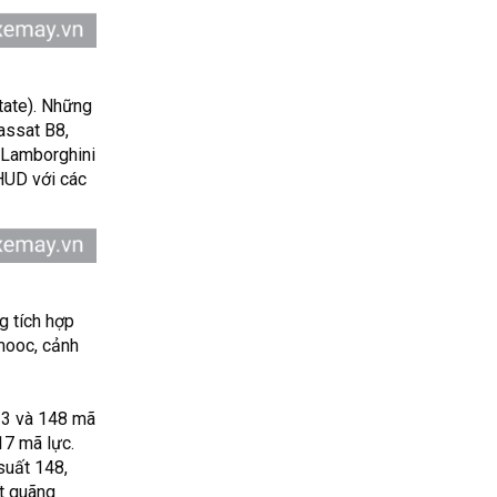
state). Những
assat B8,
ự Lamborghini
 HUD với các
g tích hợp
mooc, cảnh
123 và 148 mã
17 mã lực.
suất 148,
ết quãng