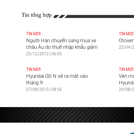
Tin tổng hợp
TIN MỚI
TIN MỚI
Người Hàn chuyển sang mua xe
Otoxem
châu Âu do thuế nhập khẩu giảm
22/04/2
25/12/2012 | 06:00
TIN MỚI
TIN MỚI
Hyundai i30 N sẽ ra mắt vào
Vén mà
tháng 9
Hyunda
07/08/2015 | 08:56
29/08/2