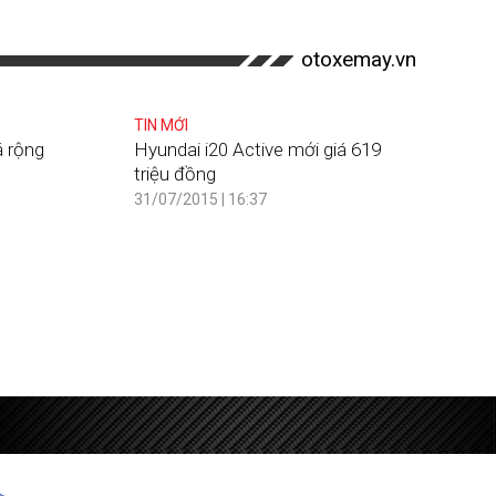
otoxemay.vn
TIN MỚI
á rộng
Hyundai i20 Active mới giá 619
triệu đồng
31/07/2015 | 16:37