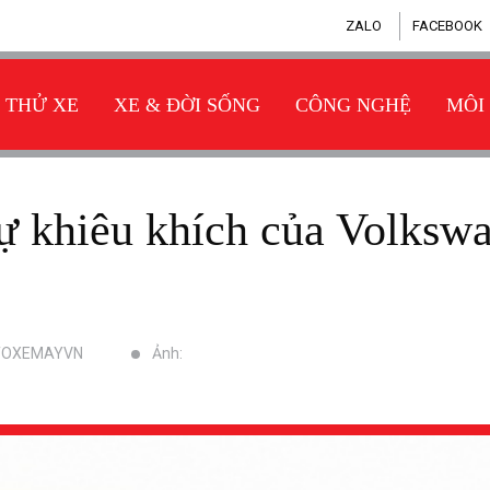
ZALO
FACEBOOK
THỬ XE
XE & ĐỜI SỐNG
CÔNG NGHỆ
MÔI
OTOXEMAYVN
Ảnh: