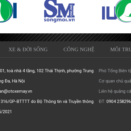
XE & ĐỜI SỐNG
CÔNG NGHỆ
MÔI TR
1, toà nhà 4 tầng, 102 Thái Thịnh, phường Trung
Phó Tổng Biên tậ
ng Đa, Hà Nội
Cơ quan chủ quả
an@otoxemay.vn
Liên hệ quảng cá
316/GP-BTTTT do Bộ Thông tin và Truyền thông
ĐT:
0904 258296
5/2021