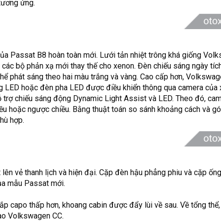
tương ứng.
ủa Passat B8 hoàn toàn mới. Lưới tản nhiệt trông khá giống Vol
ác bộ phản xạ mới thay thế cho xenon. Đèn chiếu sáng ngày tích
ể phát sáng theo hai màu trắng và vàng. Cao cấp hơn, Volkswage
 LED hoặc đèn pha LED được điều khiển thông qua camera của 
 trợ chiếu sáng động Dynamic Light Assist và LED. Theo đó, cam
iều hoặc ngược chiều. Bằng thuật toán so sánh khoảng cách và gó
hù hợp.
t lên vẻ thanh lịch và hiện đại. Cặp đèn hậu phẳng phiu và cặp ống
của mẫu Passat mới.
Nắp capo thấp hơn, khoang cabin được đẩy lùi về sau. Về tổng thể
hao Volkswagen CC.