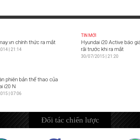
TIN MỚI
ay.vn chính thức ra mắt
Hyundai i20 Active báo gi
rãi trước khi ra mắt
014 | 21:14
30/07/2015 | 21:20
n phiên bản thể thao của
i i20 N
015 | 07:06
Đối tác chiến lược