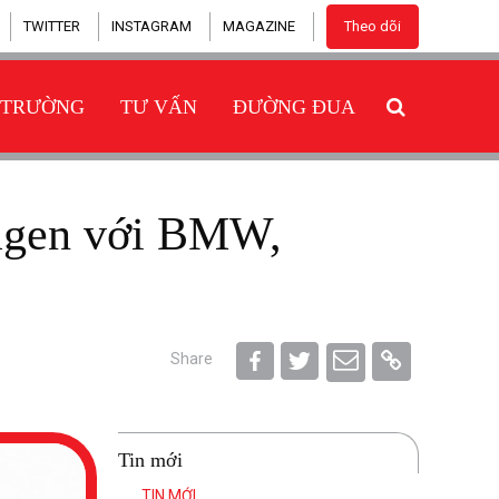
TWITTER
INSTAGRAM
MAGAZINE
Theo dõi
 TRƯỜNG
TƯ VẤN
ĐƯỜNG ĐUA
Share
Tin mới
TIN MỚI