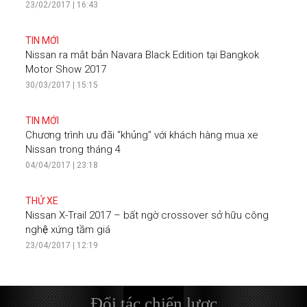
23/02/2017 | 16:43
TIN MỚI
Nissan ra mắt bản Navara Black Edition tại Bangkok
Motor Show 2017
30/03/2017 | 15:15
TIN MỚI
Chương trình ưu đãi “khủng” với khách hàng mua xe
Nissan trong tháng 4
04/04/2017 | 23:18
THỬ XE
Nissan X-Trail 2017 – bất ngờ crossover sở hữu công
nghệ xứng tầm giá
23/04/2017 | 12:19
Đối tác chiến lược