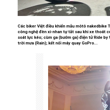
Các biker Việt điều khiển mẫu môtô nakedbike T
công nghệ đèn xi-nhan tự tắt sau khi xe thoát c
soát lực kéo; cùm ga (bướm ga) điện tử Ride by 
trời mưa (Rain); kết nối máy quay GoPro...