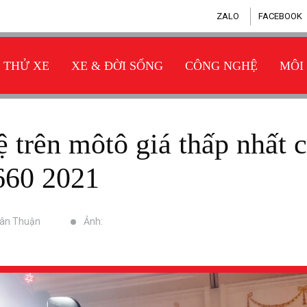
ZALO
FACEBOOK
THỬ XE
XE & ĐỜI SỐNG
CÔNG NGHỆ
MÔI
660 2021
uân Thuận
Ảnh: