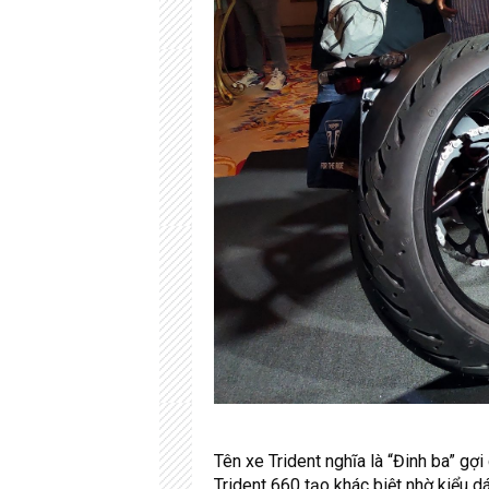
Tên xe Trident nghĩa là “Đinh ba” g
Trident 660 tạo khác biệt nhờ kiểu d