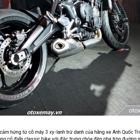
ợi cảm hứng từ cỗ máy 3 xy-lanh trứ danh của hãng xe Anh Quốc Tr
áng cổ điển classic bike với đặc trưng chóa đèn pha tròn đường n