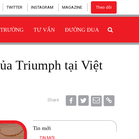
TWITTER
INSTAGRAM
MAGAZINE
Theo dõi
 TRƯỜNG
TƯ VẤN
ĐƯỜNG ĐUA
Share
Tin mới
TIN MỚI