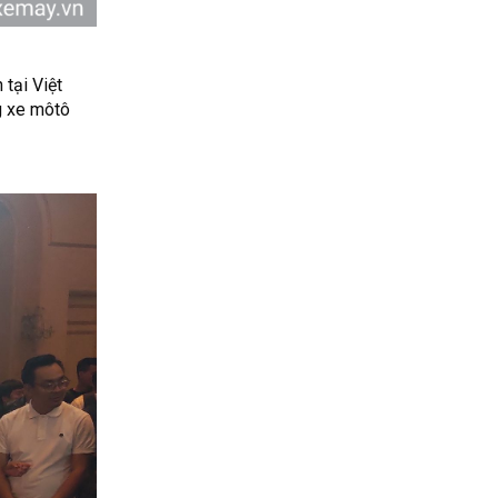
 tại Việt
g xe môtô