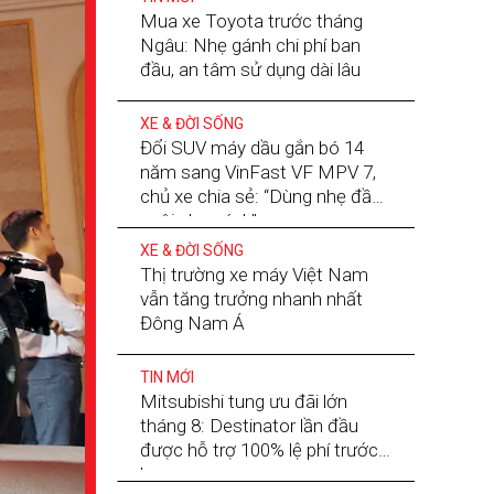
Mua xe Toyota trước tháng
Ngâu: Nhẹ gánh chi phí ban
đầu, an tâm sử dụng dài lâu
XE & ĐỜI SỐNG
Đổi SUV máy dầu gắn bó 14
năm sang VinFast VF MPV 7,
chủ xe chia sẻ: “Dùng nhẹ đầu,
nuôi nhẹ gánh”
XE & ĐỜI SỐNG
Thị trường xe máy Việt Nam
vẫn tăng trưởng nhanh nhất
Đông Nam Á
TIN MỚI
Mitsubishi tung ưu đãi lớn
tháng 8: Destinator lần đầu
được hỗ trợ 100% lệ phí trước
bạ