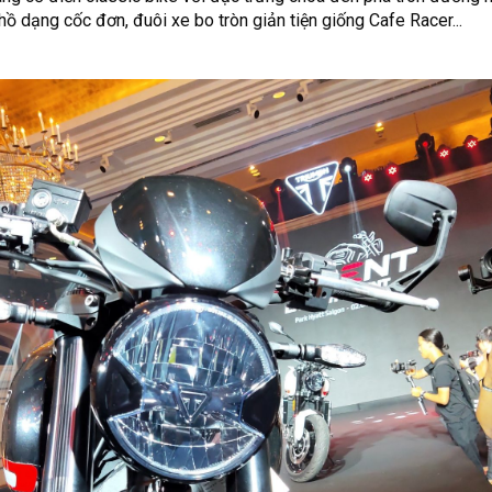
ồ dạng cốc đơn, đuôi xe bo tròn giản tiện giống Cafe Racer...