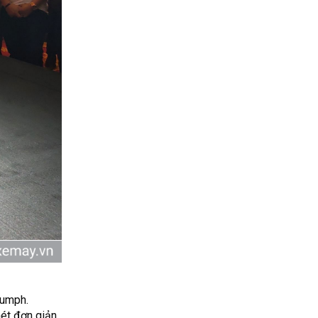
iumph.
ét đơn giản,