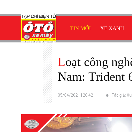
TIN MỚI
XE XANH
Loạt công nghệ trên môtô giá thấp nhất của Triumph tại Việt
Nam: Trident 
05/04/2021 | 20:42
Tác giả: X