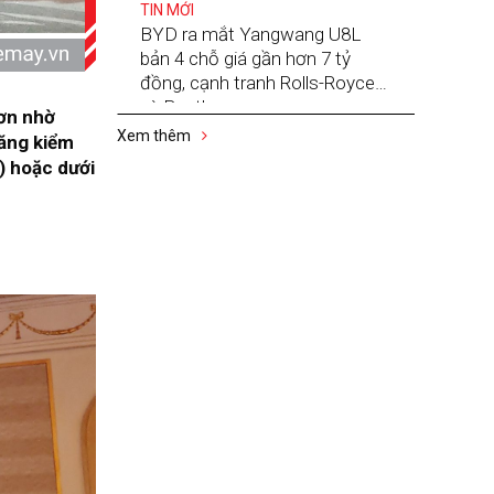
TIN MỚI
BYD ra mắt Yangwang U8L
bản 4 chỗ giá gần hơn 7 tỷ
đồng, cạnh tranh Rolls-Royce
và Bentley
hơn nhờ
Xem thêm
năng kiểm
) hoặc dưới