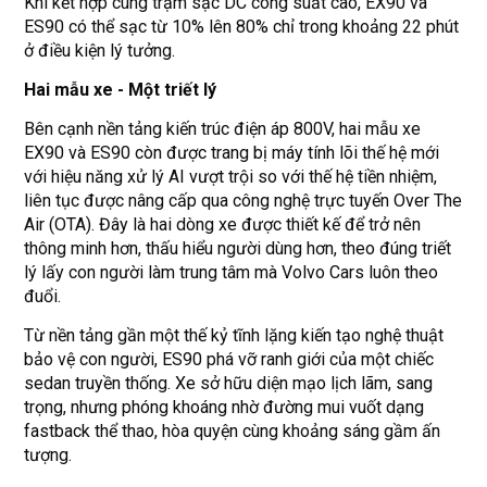
Khi kết hợp cùng trạm sạc DC công suất cao, EX90 và
ES90 có thể sạc từ 10% lên 80% chỉ trong khoảng 22 phút
ở điều kiện lý tưởng.
Hai mẫu xe
-
Một triết lý
Bên cạnh nền tảng kiến trúc điện áp 800V, hai mẫu xe
EX90 và ES90 còn được trang bị máy tính lõi thế hệ mới
với hiệu năng xử lý AI vượt trội so với thế hệ tiền nhiệm,
liên tục được nâng cấp qua công nghệ trực tuyến Over The
Air (OTA). Đây là hai dòng xe được thiết kế để trở nên
thông minh hơn, thấu hiểu người dùng hơn, theo đúng triết
lý lấy con người làm trung tâm mà Volvo Cars luôn theo
đuổi.
Từ nền tảng gần một thế kỷ tĩnh lặng kiến tạo nghệ thuật
bảo vệ con người, ES90 phá vỡ ranh giới của một chiếc
sedan truyền thống. Xe sở hữu diện mạo lịch lãm, sang
trọng, nhưng phóng khoáng nhờ đường mui vuốt dạng
fastback thể thao, hòa quyện cùng khoảng sáng gầm ấn
tượng.