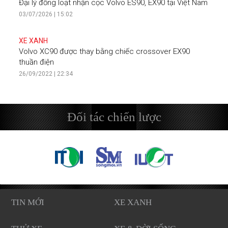
Đại lý đồng loạt nhận cọc Volvo ES90, EX90 tại Việt Nam
03/07/2026 | 15:02
XE XANH
Volvo XC90 được thay bằng chiếc crossover EX90
thuần điện
26/09/2022 | 22:34
Đối tác chiến lược
TIN MỚI
XE XANH