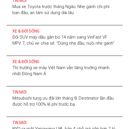
TIN MỚI
Mua xe Toyota trước tháng Ngâu: Nhẹ gánh chi phí
ban đầu, an tâm sử dụng dài lâu
XE & ĐỜI SỐNG
Đổi SUV máy dầu gắn bó 14 năm sang VinFast VF
MPV 7, chủ xe chia sẻ: “Dùng nhẹ đầu, nuôi nhẹ gánh”
XE & ĐỜI SỐNG
Thị trường xe máy Việt Nam vẫn tăng trưởng nhanh
nhất Đông Nam Á
TIN MỚI
Mitsubishi tung ưu đãi lớn tháng 8: Destinator lần đầu
được hỗ trợ 100% lệ phí trước bạ
TIN MỚI
BYD ra mắt Yangwang U8L bản 4 chỗ giá gần hơn 7 tỷ