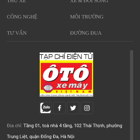
THỬ XE
XE & ĐỜI SỐNG
CÔNG NGHỆ
MÔI TRƯỜNG
TƯ VẤN
ĐƯỜNG ĐUA
Địa chỉ:
Tầng 01, toà nhà 4 tầng, 102 Thái Thịnh, phường
Trung Liệt, quận Đống Đa, Hà Nội