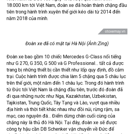
18.000 km tới Việt Nam, đoàn xe đã hoàn thành chặng đầu
tiên trong hành trình xuyên thế giới kéo dài từ 2014 đến
năm 2018 của mình.
Đoàn xe đã có mặt tại Hà Nội (Ảnh:Zing)
Đoàn xe bao gồm 10 chiếc Mercedes G-Class nổi tiếng
như G 270, G 350, G 500 và G Professional… tất cả được
trang bị những thiết bị cần thiết như lốp quy định, đồ cắm
trại. Cuộc hành trình được chia làm 5 chặng qua 5 châu lục
trên thế giới, một năm đến 1 châu lục. Trong đó hành trình
từ Đức tới Việt Nam là chặng đầu tiên, trước đó đoàn đã
đi qua những nước như Nga, Kazakhstan, Uzbekistan,
Tajikistan, Trung Quốc, Tây Tạng và Lào, vượt qua nhiều
địa hình và thời tiết khác nhau như đồi núi, rừng rậm, sa
mạc, cao nguyên đá… Điểm dừng chân cuối cùng của
chặng này là thủ đô Hà Nội. Tại đây, đoàn xe sẽ được
công ty hậu cần DB Schenker vận chuyển về Đức để