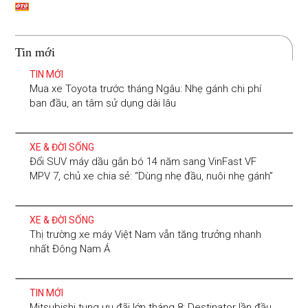
Tin mới
TIN MỚI
Mua xe Toyota trước tháng Ngâu: Nhẹ gánh chi phí
ban đầu, an tâm sử dụng dài lâu
XE & ĐỜI SỐNG
Đổi SUV máy dầu gắn bó 14 năm sang VinFast VF
MPV 7, chủ xe chia sẻ: “Dùng nhẹ đầu, nuôi nhẹ gánh”
XE & ĐỜI SỐNG
Thị trường xe máy Việt Nam vẫn tăng trưởng nhanh
nhất Đông Nam Á
TIN MỚI
Mitsubishi tung ưu đãi lớn tháng 8: Destinator lần đầu