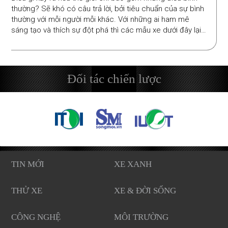
thường? Sẽ khó có câu trả lời, bởi tiêu chuẩn của sự bình
thường với mỗi người mỗi khác. Với những ai ham mê
sáng tạo và thích sự đột phá thì các mẫu xe dưới đây lại
là điều bình thường nhưng không hề tầm thường.
Đối tác chiến lược
TIN MỚI
XE XANH
THỬ XE
XE & ĐỜI SỐNG
CÔNG NGHỆ
MÔI TRƯỜNG