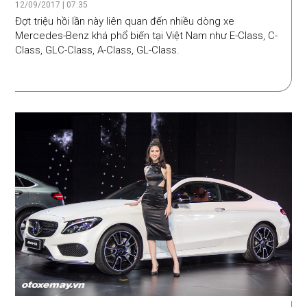
lỗi hệ thống điện
12/09/2017 | 07:35
Đợt triệu hồi lần này liên quan đến nhiều dòng xe
Mercedes-Benz khá phổ biến tại Việt Nam như E-Class, C-
Class, GLC-Class, A-Class, GL-Class.