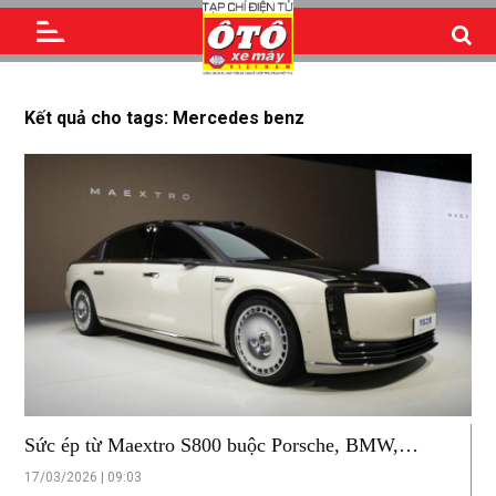
Kết quả cho tags: Mercedes benz
Sức ép từ Maextro S800 buộc Porsche, BMW,
Mercedes phải thay đổi chiến lược
17/03/2026 | 09:03