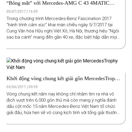
“Bỏng mắt” với Mercedes-AMG C 43 4MATIC
Coupé
05/07/2017 | 16:09
Trong chương trình Mercedes-Benz Fascination 2017
“hành trình cảm xúc” khai màn chiều ngày 5/7/2017 tại
Cung Văn hóa Hữu nghị Việt Xô, Hà Nội, thương hiệu “Ngôi
sao ba cánh” mang đến gần 40 xe, đặc biệt hấp dẫn mọi
ánh nhìn chính là mẫu xe thể thao C 43 4MATIC Coupé.
Khởi động vòng chung kết giải gôn MercedesTrophy
Việt Nam
03/06/2017 | 09:59
Vòng chung kết năm nay không chỉ nhằm tìm ra nhà vô
địch vượt trên 6.000 gôn thủ mà còn mang ý nghĩa đánh
dấu cột mốc 15 năm Mercedes-Benz Việt Nam tổ chức
giải đấu, hứa hẹn sẽ vô cùng kịch tính với tổng giải thưởng
trị giá hơn 22 tỷ đồng.