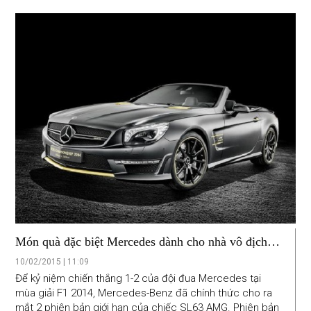
Món quà đặc biệt Mercedes dành cho nhà vô địch
F1
10/02/2015 | 11:09
Để kỷ niệm chiến thắng 1-2 của đội đua Mercedes tại
mùa giải F1 2014, Mercedes-Benz đã chính thức cho ra
mắt 2 phiên bản giới hạn của chiếc SL63 AMG. Phiên bản