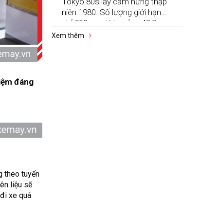
Tokyo 80s lấy cảm hứng thập
niên 1980: Số lượng giới hạn
chỉ 500 xe, giá khoảng 42,7
triệu đồng
Xem thêm
kiệm đáng
g theo tuyến
ên liệu sẽ
 đi xe quá