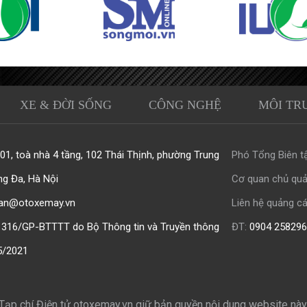
XE & ĐỜI SỐNG
CÔNG NGHỆ
MÔI TR
1, toà nhà 4 tầng, 102 Thái Thịnh, phường Trung
Phó Tổng Biên tậ
ng Đa, Hà Nội
Cơ quan chủ quả
an@otoxemay.vn
Liên hệ quảng cá
316/GP-BTTTT do Bộ Thông tin và Truyền thông
ĐT:
0904 258296
5/2021
Tạp chí Điện tử otoxemay.vn giữ bản quyền
nội dung website này