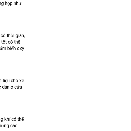
ờng hợp như
có thời gian,
 tốt có thể
cảm biến oxy
 liệu cho xe.
c dán ở cửa
ng khí có thể
nhưng các