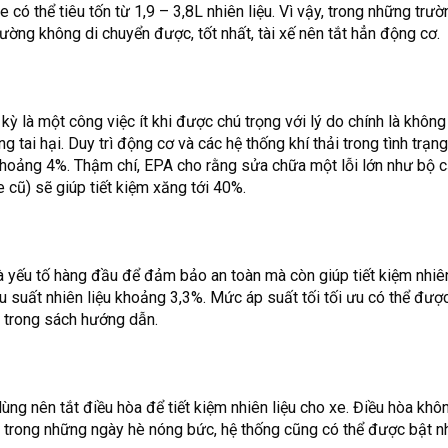
e có thể tiêu tốn từ 1,9 – 3,8L nhiên liệu. Vì vậy, trong những trư
đường không di chuyển được, tốt nhất, tài xế nên tắt hẳn động cơ.
ỳ là một công việc ít khi được chú trọng với lý do chính là không 
 tai hại. Duy trì động cơ và các hệ thống khí thải trong tình trạng
h khoảng 4%. Thậm chí, EPA cho rằng sửa chữa một lỗi lớn như bộ 
 cũ) sẽ giúp tiết kiệm xăng tới 40%.
à yếu tố hàng đầu để đảm bảo an toàn mà còn giúp tiết kiệm nhiên
u suất nhiên liệu khoảng 3,3%. Mức áp suất tối tối ưu có thể đượ
y trong sách hướng dẫn.
dùng nên tắt điều hòa để tiết kiệm nhiên liệu cho xe. Điều hòa khô
ên, trong những ngày hè nóng bức, hệ thống cũng có thể được bật 