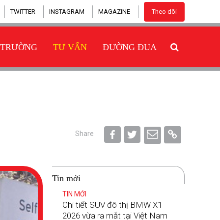
TWITTER
INSTAGRAM
MAGAZINE
Theo dõi
 TRƯỜNG
TƯ VẤN
ĐƯỜNG ĐUA
Share
Tin mới
TIN MỚI
Chi tiết SUV đô thị BMW X1
2026 vừa ra mắt tại Việt Nam