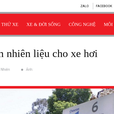
ZALO
FACEBOOK
THỬ XE
XE & ĐỜI SỐNG
CÔNG NGHỆ
MÔI
ệm nhiên liệu cho xe hơi
n Nhiên
Ảnh: