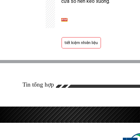
cửa sổ nên kéo xuống.
tiết kiệm nhiên liệu
Tin tổng hợp