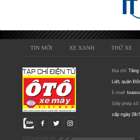
TIN MỚI
XE XANH
THỬ XE
Địa chỉ:
Tầng 0
Liệt, quận Đố
E-mail:
toaso
Giấy phép số:
cấp ngày 28/
otoxemay.vn