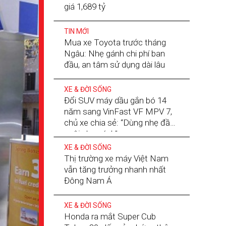
giá 1,689 tỷ
TIN MỚI
Mua xe Toyota trước tháng
Ngâu: Nhẹ gánh chi phí ban
đầu, an tâm sử dụng dài lâu
XE & ĐỜI SỐNG
Đổi SUV máy dầu gắn bó 14
năm sang VinFast VF MPV 7,
chủ xe chia sẻ: “Dùng nhẹ đầu,
nuôi nhẹ gánh”
XE & ĐỜI SỐNG
Thị trường xe máy Việt Nam
vẫn tăng trưởng nhanh nhất
Đông Nam Á
XE & ĐỜI SỐNG
Honda ra mắt Super Cub