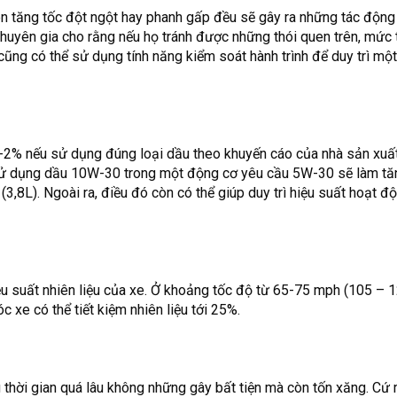
uen tăng tốc đột ngột hay phanh gấp đều sẽ gây ra những tác động
chuyên gia cho rằng nếu họ tránh được những thói quen trên, mức 
cũng có thể sử dụng tính năng kiểm soát hành trình để duy trì mộ
ừ 1-2% nếu sử dụng đúng loại dầu theo khuyến cáo của nhà sản xuấ
ử dụng dầu 10W-30 trong một động cơ yêu cầu 5W-30 sẽ làm tăn
(3,8L). Ngoài ra, điều đó còn có thể giúp duy trì hiệu suất hoạt đ
u suất nhiên liệu của xe. Ở khoảng tốc độ từ 65-75 mph (105 – 
c xe có thể tiết kiệm nhiên liệu tới 25%.
 thời gian quá lâu không những gây bất tiện mà còn tốn xăng. Cứ 