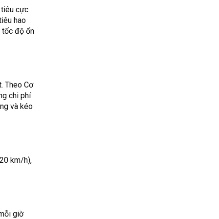
 tiêu cực
tiêu hao
t tốc độ ổn
t. Theo Cơ
g chi phí
ộng và kéo
120 km/h),
mỗi giờ