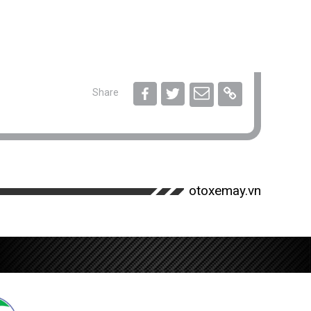
Share
otoxemay.vn