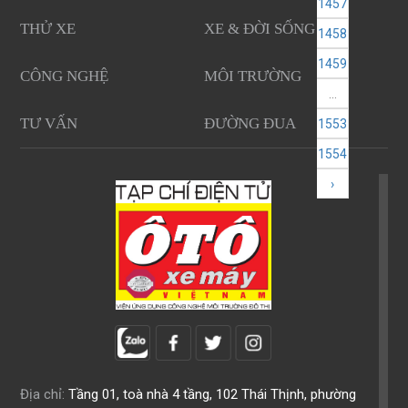
1457
THỬ XE
XE & ĐỜI SỐNG
1458
1459
CÔNG NGHỆ
MÔI TRƯỜNG
...
TƯ VẤN
ĐƯỜNG ĐUA
1553
1554
›
Địa chỉ:
Tầng 01, toà nhà 4 tầng, 102 Thái Thịnh, phường