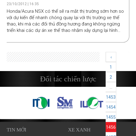
năm tới
23/10/2012 | 16:35
Honda/Acura NSX có thể sẽ ra mắt thị trường sớm hơn so
với dự kiến để nhanh chóng quay lại với thị trường xe thể
thao, khi mà các đối thủ đồng hương đang không ngừng
triển khai các dự án xe thể thao nhằm xây dựng lại hình
ảnh.
‹
1
Đối tác chiến lược
2
...
1453
1454
1455
1456
TIN MỚI
XE XANH