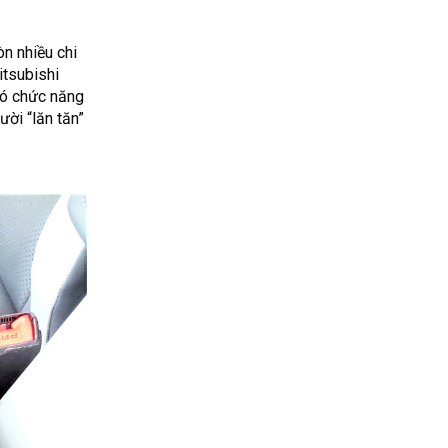
n nhiều chi
itsubishi
có chức năng
ười “lăn tăn”