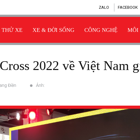
ZALO
FACEBOOK
THỬ XE
XE & ĐỜI SỐNG
CÔNG NGHỆ
MÔI
-Cross 2022 về Việt Nam g
hang Điền
Ảnh: