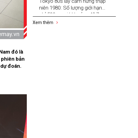
Tokyo 80s lấy cảm hứng thập
niên 1980: Số lượng giới hạn
chỉ 500 xe, giá khoảng 42,7
triệu đồng
Xem thêm
Nam đó là
 phiên bản
 dự đoán.