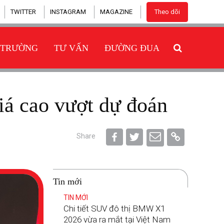
TWITTER
INSTAGRAM
MAGAZINE
Theo dõi
 TRƯỜNG
TƯ VẤN
ĐƯỜNG ĐUA
iá cao vượt dự đoán
Share
Tin mới
TIN MỚI
Chi tiết SUV đô thị BMW X1
2026 vừa ra mắt tại Việt Nam