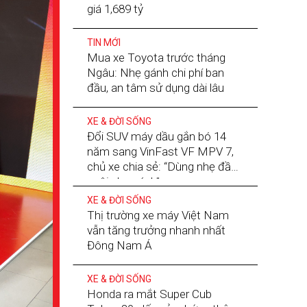
giá 1,689 tỷ
TIN MỚI
Mua xe Toyota trước tháng
Ngâu: Nhẹ gánh chi phí ban
đầu, an tâm sử dụng dài lâu
XE & ĐỜI SỐNG
Đổi SUV máy dầu gắn bó 14
năm sang VinFast VF MPV 7,
chủ xe chia sẻ: “Dùng nhẹ đầu,
nuôi nhẹ gánh”
XE & ĐỜI SỐNG
Thị trường xe máy Việt Nam
vẫn tăng trưởng nhanh nhất
Đông Nam Á
XE & ĐỜI SỐNG
Honda ra mắt Super Cub