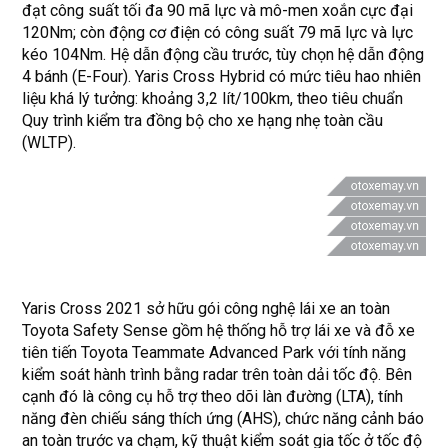
đạt công suất tối đa 90 mã lực và mô-men xoắn cực đại
120Nm; còn động cơ điện có công suất 79 mã lực và lực
kéo 104Nm. Hệ dẫn động cầu trước, tùy chọn hệ dẫn động
4 bánh (E-Four). Yaris Cross Hybrid có mức tiêu hao nhiên
liệu khá lý tưởng: khoảng 3,2 lít/100km, theo tiêu chuẩn
Quy trình kiểm tra đồng bộ cho xe hạng nhẹ toàn cầu
(WLTP).
Yaris Cross 2021 sở hữu gói công nghệ lái xe an toàn
Toyota Safety Sense gồm hệ thống hỗ trợ lái xe và đỗ xe
tiên tiến Toyota Teammate Advanced Park với tính năng
kiểm soát hành trình bằng radar trên toàn dải tốc độ. Bên
cạnh đó là công cụ hỗ trợ theo dõi làn đường (LTA), tính
năng đèn chiếu sáng thích ứng (AHS), chức năng cảnh báo
an toàn trước va chạm, kỹ thuật kiểm soát gia tốc ở tốc độ