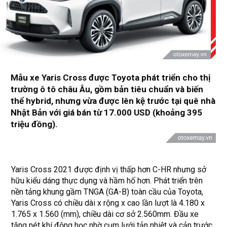
Mẫu xe Yaris Cross được Toyota phát triển cho thị
trường ô tô châu Âu, gồm bản tiêu chuẩn và biến
thể hybrid, nhưng vừa được lên kệ trước tại quê nhà
Nhật Bản với giá bán từ 17.000 USD (khoảng 395
triệu đồng).
Yaris Cross 2021 được định vị thấp hơn C-HR nhưng sở
hữu kiểu dáng thực dụng và hầm hố hơn. Phát triển trên
nền tảng khung gầm TNGA (GA-B) toàn cầu của Toyota,
Yaris Cross có chiều dài x rộng x cao lần lượt là 4.180 x
1.765 x 1.560 (mm), chiều dài cơ sở 2.560mm. Đầu xe
tăng nét khí động học nhờ cụm lưới tản nhiệt và cản trước