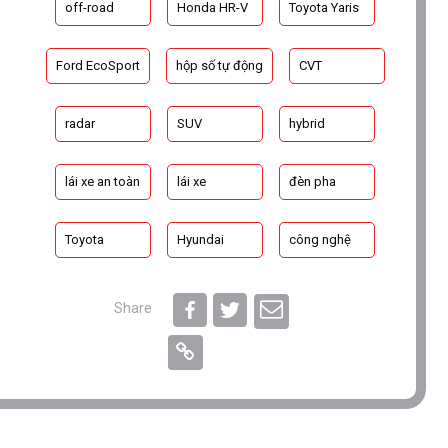
off-road
Honda HR-V
Toyota Yaris
Ford EcoSport
hộp số tự động
CVT
radar
SUV
hybrid
lái xe an toàn
lái xe
đèn pha
Toyota
Hyundai
công nghệ
Share