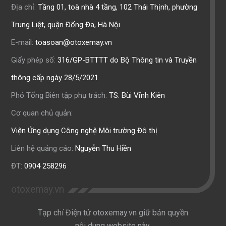
Địa chỉ:
Tầng 01, toà nhà 4 tầng, 102 Thái Thịnh, phường
Trung Liệt, quận Đống Đa, Hà Nội
E-mail:
toasoan@otoxemay.vn
Giấy phép số:
316/GP-BTTTT do Bộ Thông tin và Truyền
thông cấp ngày 28/5/2021
Phó Tổng Biên tập phụ trách:
TS. Bùi Vĩnh Kiên
Cơ quan chủ quản:
Viện Ứng dụng Công nghệ Môi trường Đô thị
Liên hệ quảng cáo:
Nguyễn Thu Hiền
ĐT:
0904 258296
otoxemay.vn
Tạp chí Điện tử otoxemay.vn giữ bản quyền
nội dung website này.