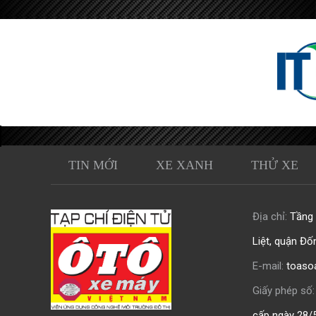
TIN MỚI
XE XANH
THỬ XE
Địa chỉ:
Tầng 0
Liệt, quận Đố
E-mail:
toaso
Giấy phép số:
cấp ngày 28/