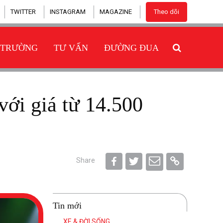
TWITTER
INSTAGRAM
MAGAZINE
Theo dõi
 TRƯỜNG
TƯ VẤN
ĐƯỜNG ĐUA
Share
Tin mới
XE & ĐỜI SỐNG