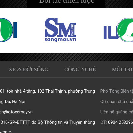
Đối tác chiến lược
XE & ĐỜI SỐNG
CÔNG NGHỆ
MÔI TR
1, toà nhà 4 tầng, 102 Thái Thịnh, phường Trung
Phó Tổng Biên tậ
ng Đa, Hà Nội
Cơ quan chủ quả
an@otoxemay.vn
Liên hệ quảng cá
316/GP-BTTTT do Bộ Thông tin và Truyền thông
ĐT:
0904 258296
5/2021