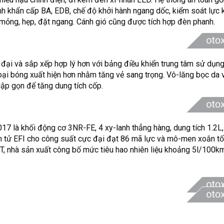
h khẩn cấp BA, EDB, chế độ khởi hành ngang dốc, kiểm soát lực
ế mỏng, hẹp, đặt ngang. Cánh gió cũng được tích hợp đèn phanh.
n đại và sắp xếp hợp lý hơn với bảng điều khiển trung tâm sử dụn
 loại bóng xuất hiện hơn nhằm tăng vẻ sang trọng. Vô-lăng bọc da 
ập gọn để tăng dung tích cốp.
017 là khối động cơ 3NR-FE, 4 xy-lanh thẳng hàng, dung tích 1.2L,
ện tử EFI cho công suất cực đại đạt 86 mã lực và mô-men xoắn tố
, nhà sản xuất công bố mức tiêu hao nhiên liệu khoảng 5l/100km,