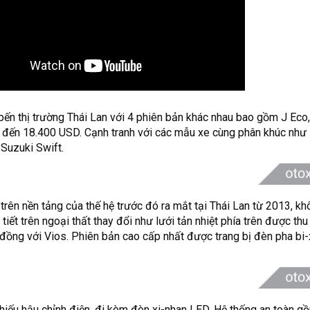
n thị trường Thái Lan với 4 phiên bản khác nhau bao gồm J Eco, 
 đến 18.400 USD. Cạnh tranh với các mẫu xe cùng phân khúc như
Suzuki Swift.
 trên nền tảng của thế hệ trước đó ra mắt tại Thái Lan từ 2013, k
iết trên ngoại thất thay đổi như lưới tản nhiệt phía trên được thu
đồng với Vios. Phiên bản cao cấp nhất được trang bị đèn pha bi
hiếu hậu chỉnh điện, đi kèm đèn xi-nhan LED. Hệ thống an toàn 