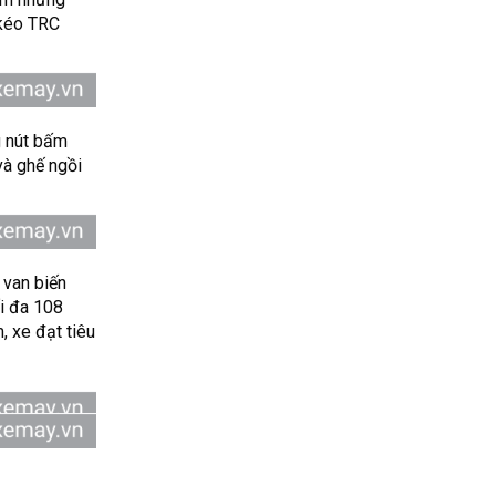
 kéo TRC
g nút bấm
và ghế ngồi
 van biến
i đa 108
 xe đạt tiêu