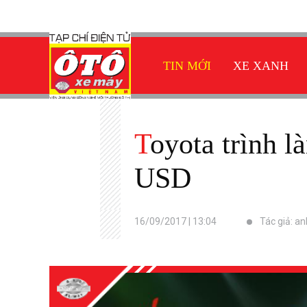
TIN MỚI
XE XANH
Toyota trình làng Yaris mới tại Thái Lan với giá từ 14.500
USD
16/09/2017 | 13:04
Tác giả: a