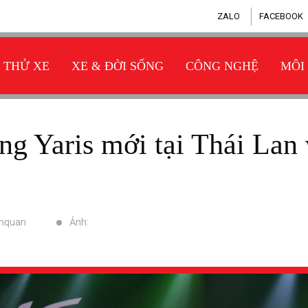
ZALO
FACEBOOK
THỬ XE
XE & ĐỜI SỐNG
CÔNG NGHỆ
MÔI
nhquan
Ảnh: