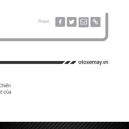
Share
otoxemay.vn
Chiến
ật của