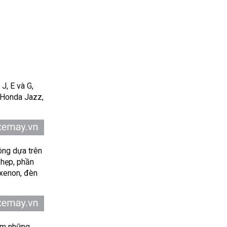
J, E và G,
 Honda Jazz,
hông dựa trên
 hẹp, phần
-xenon, đèn
gồm những