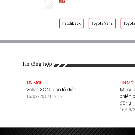
hatchback
Toyota Yaris
Toyota
Tin tổng hợp
TIN MỚI
TIN MỚI
Volvo XC40 dần lộ diện
Mitsub
phiên b
16/09/2017 | 12:17
đồng
16/09/2