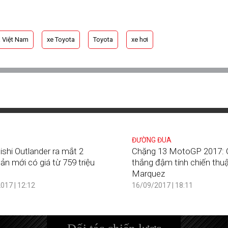
 Việt Nam
xe Toyota
Toyota
xe hơi
ĐƯỜNG ĐUA
ishi Outlander ra mắt 2
Chặng 13 MotoGP 2017: 
ản mới có giá từ 759 triệu
thắng đậm tính chiến thu
Marquez
017 | 12:12
16/09/2017 | 18:11