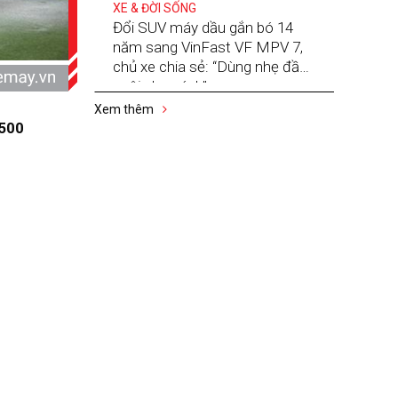
XE & ĐỜI SỐNG
Đổi SUV máy dầu gắn bó 14
năm sang VinFast VF MPV 7,
chủ xe chia sẻ: “Dùng nhẹ đầu,
nuôi nhẹ gánh”
Xem thêm
.500