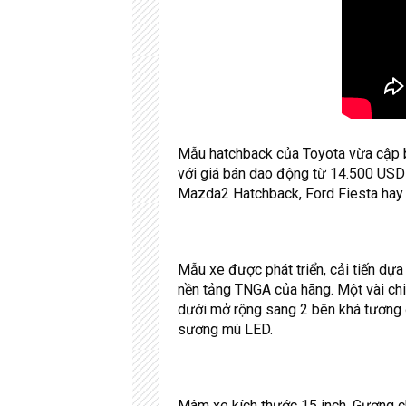
Mẫu hatchback của Toyota vừa cập bế
với giá bán dao động từ 14.500 USD
Mazda2 Hatchback, Ford Fiesta hay 
Mẫu xe được phát triển, cải tiến dựa
nền tảng TNGA của hãng. Một vài chi t
dưới mở rộng sang 2 bên khá tương 
sương mù LED.
Mâm xe kích thước 15 inch. Gương c