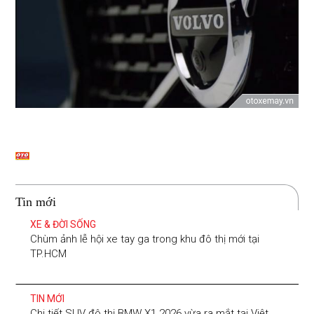
Tin mới
XE & ĐỜI SỐNG
Chùm ảnh lễ hội xe tay ga trong khu đô thị mới tại
TP.HCM
TIN MỚI
Chi tiết SUV đô thị BMW X1 2026 vừa ra mắt tại Việt