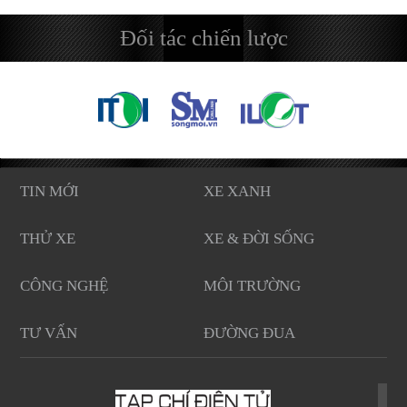
Đối tác chiến lược
TIN MỚI
XE XANH
THỬ XE
XE & ĐỜI SỐNG
CÔNG NGHỆ
MÔI TRƯỜNG
TƯ VẤN
ĐƯỜNG ĐUA