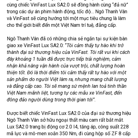
cùng chiếc VinFast Lux SA2.0 sẽ đồng hành cùng “đả nữ”
trong các dự án phim hành động, tốc độ… Ngô Thanh Vân
và VinFast sẽ cùng hướng tới một mục tiêu chung là làm
cho thế giới biết đến một Việt Nam trí tuệ, đẳng cấp.
Ngô Thanh Vân đã có những chia sẻ ngắn tại sự kiện bàn
giao xe VinFast Lux SA2.0: “
Tôi cảm thấy tự hào khi trở
thành đại sứ thương hiệu của VinFast. Tôi rất vui khi cách
đây khoảng 1 tuần đã được trực tiếp trải nghiệm, cảm
nhận khả năng vận hành của vượt trội, chất lượng hoàn
thiện tốt. Đó là thời điểm tôi cảm thấy rất tự hào với một
sản phẩm do người Việt làm ra, nhưng mang chất lượng
và đẳng cấp cao. Tôi sẽ mang sứ mệnh lan toả tinh thần
Việt Nam mãnh liệt, tương tự các mẫu xe VinFast, đến
đông đảo người dùng trong thời gian tới”.
Được biết chiếc VinFast Lux SA2.0 của đại sứ thương hiệu
Ngô Thanh Vân sở hữu ngoại thất màu cam rất bắt mắt.
Lux SA2.0 trang bị động cơ 2.0 I4, tăng áp, công suất 228
mã lực và mô-men xoắn 350 Nm, đi cùng hộp số ZF 8 cấp