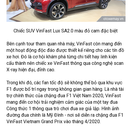
Chiếc SUV VinFast Lux SA2.0 màu đỏ cam đặc biệt
Bên cạnh tour tham quan nhà máy, VinFast còn mang đến
một hoạt động độc đáo được thiết kế riêng cho các tín đồ
xe hơi. Đó là cơ hội khám phá từng chi tiết hay linh kiện
cấu thành nên chiếc xe VinFast thông qua công nghệ scan
X-ray hiện đại, đỉnh cao.
Trong khi đó, các fan tốc độ sẽ không thể bỏ qua khu vực
F1 được bố trí ngay trong không gian gian hàng. Là nhà tài
trợ chính thức của chặng đua F1 Việt Nam 2020, VinFast
mang đến cơ hội trải nghiệm cảm giác của một tay đua
Công thức 1 thông qua trò chơi đua xe giả lập. Hình ảnh
đường đua chính là Mỹ Đình - nơi sẽ diễn ra chặng đua F1
VinFast Vietnam Grand Prix vào tháng 4/2020.