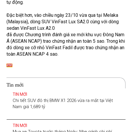
tự động.
Đặc biệt hơn, vào chiều ngày 23/10 vừa qua tại Melaka
(Malaysia), dòng SUV VinFast Lux SA2.0 cùng với dòng
sedan VinFast Lux A2.0
đã được Chương trình đánh giá xe mới khu vực Đông Nam
Á (ASEAN NCAP) trao chứng nhận an toàn 5 sao. Trong khi
đó dòng xe cỡ nhỏ VinFast Fadil được trao chứng nhận an
toàn ASEAN NCAP 4 sao.
Tin mới
TIN MỚI
Chi tiết SUV đô thị BMW X1 2026 vừa ra mắt tại Việt
Nam giá 1,689 tỷ
TIN MỚI
Mua xe Toyota trước tháng Ngâu: Nhẹ gánh chi phí