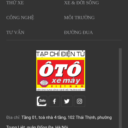
THỬ XE
XE & ĐỜI SỐNG
CÔNG NGHỆ
MÔI TRƯỜNG
TƯ VẤN
ĐƯỜNG ĐUA
Địa chỉ:
Tầng 01, toà nhà 4 tầng, 102 Thái Thịnh, phường
Trung Liệt, quận Đống Đa, Hà Nội