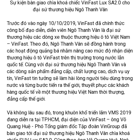
Sự kiện bàn giao chìa khoá chiếc VinFast Lux SA2.0 cho
đại sứ thương hiệu Ngô Thanh Vân
Trước đó vào ngày 10/10/2019, VinFast đã chính thức
công bố đạo diễn, diễn viên Ngô Thanh Vân là đại sứ
thương hiệu các dòng xe thuộc thương hiệu ô tô Việt Nam
– VinFast. Theo đó, Ngô Thanh Vân sẽ đồng hành trong
các hoạt động quảng bá nhằm nâng cao mức độ nhận diện
thương hiệu ô tô VinFast trên thị trường trong nước lẫn
quốc tế. Cùng với đại sứ thương hiệu Ngô Thanh Vân và
các dòng sản phẩm đẳng cấp, chất lượng cao, dịch vụ uy
tín, VinFast tin tưởng sẽ làm hài lòng người tiêu dùng trong
nước và từng bước tiến ra thế giới, thuyết phục các khách
hàng quốc tế về một thương hiệu Việt Nam thời thượng,
đẳng cấp thế giới.
Và không lâu sau đó, trong khuôn khổ triển lãm VMS 2019
đang diễn ra tại TP.HCM, đại diện của VinFast – ông Võ
Quang Huệ - Phó Tổng giám đốc Tập đoàn VinGroup đã
bàn giao tới đại sứ thương hiệu Ngô Thanh Vân chìa khoá