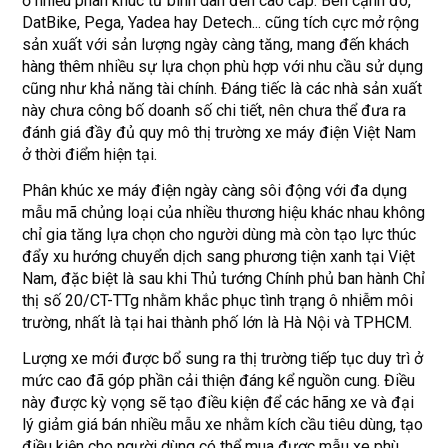
ở nhiều phân khúc từ bình dân đến cao cấp. Bên cạnh đó,
DatBike, Pega, Yadea hay Detech... cũng tích cực mở rộng
sản xuất với sản lượng ngày càng tăng, mang đến khách
hàng thêm nhiều sự lựa chọn phù hợp với nhu cầu sử dụng
cũng như khả năng tài chính. Đáng tiếc là các nhà sản xuất
này chưa công bố doanh số chi tiết, nên chưa thể đưa ra
đánh giá đầy đủ quy mô thị trường xe máy điện Việt Nam
ở thời điểm hiện tại.
Phân khúc xe máy điện ngày càng sôi động với đa dụng
mẫu mã chủng loại của nhiều thương hiệu khác nhau không
chỉ gia tăng lựa chọn cho người dùng mà còn tạo lực thúc
đẩy xu hướng chuyển dịch sang phương tiện xanh tại Việt
Nam, đặc biệt là sau khi Thủ tướng Chính phủ ban hành Chỉ
thị số 20/CT-TTg nhằm khắc phục tình trạng ô nhiễm môi
trường, nhất là tại hai thành phố lớn là Hà Nội và TPHCM.
Lượng xe mới được bổ sung ra thị trường tiếp tục duy trì ở
mức cao đã góp phần cải thiện đáng kể nguồn cung. Điều
này được kỳ vọng sẽ tạo điều kiện để các hãng xe và đại
lý giảm giá bán nhiều mẫu xe nhằm kích cầu tiêu dùng, tạo
điều kiện cho người dùng có thể mua được mẫu xe phù