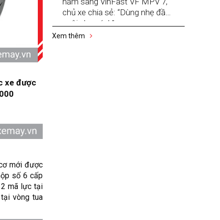
năm sang VinFast VF MPV 7,
chủ xe chia sẻ: “Dùng nhẹ đầu,
nuôi nhẹ gánh”
Xem thêm
c xe được
1000
 cơ mới được
 hộp số 6 cấp
2 mã lực tại
tại vòng tua