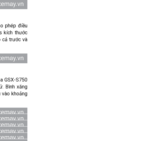
o phép điều
s kích thước
 cả trước và
của GSX-S750
ử. Bình xăng
ức vào khoảng