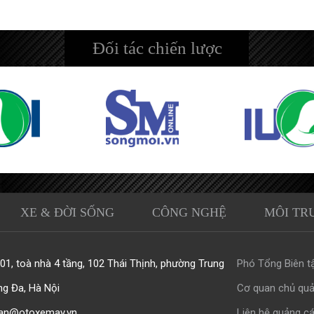
Đối tác chiến lược
XE & ĐỜI SỐNG
CÔNG NGHỆ
MÔI TR
1, toà nhà 4 tầng, 102 Thái Thịnh, phường Trung
Phó Tổng Biên tậ
ng Đa, Hà Nội
Cơ quan chủ quả
an@otoxemay.vn
Liên hệ quảng cá