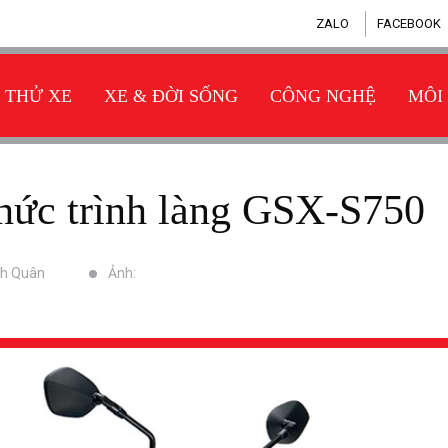
ZALO
FACEBOOK
THỬ XE
XE & ĐỜI SỐNG
CÔNG NGHỆ
MÔI
 thức trình làng GSX-S750
nh Quân
Ảnh: