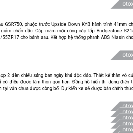
ẫu GSR750, phuộc trước Upside Down KYB hành trình 41mm ch
rụ, giảm chấn dầu. Cặp mâm mới cùng cặp lốp Bridgestone S21
/55ZR17 cho bánh sau. Kết hợp hệ thống phanh ABS Nissin cho
hợp 2 đèn chiếu sáng ban ngày khá độc đáo. Thiết kế thân vỏ 
 có điều được làm thon gọn hơn. Đồng hồ hiển thị dạng điện t
hiện tại vẫn chưa được công bố. Dự kiến xe sẽ được bán chính th