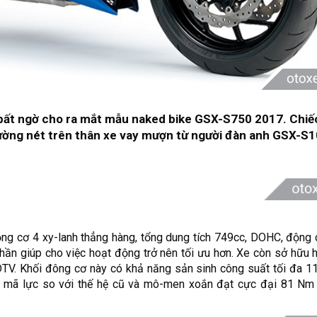
ã bất ngờ cho ra mắt mẫu naked bike GSX-S750 2017. Chiế
 đường nét trên thân xe vay mượn từ người đàn anh GSX-S
g cơ 4 xy-lanh thẳng hàng, tổng dung tích 749cc, DOHC, động
phần giúp cho việc hoạt động trở nên tối ưu hơn. Xe còn sở hữu
TV. Khối đông cơ này có khả năng sản sinh công suất tối đa 11
8 mã lực so với thế hệ cũ và mô-men xoắn đạt cực đại 81 Nm 