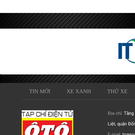
TIN MỚI
XE XANH
THỬ XE
Địa chỉ:
Tầng 0
Liệt, quận Đố
E-mail:
toaso