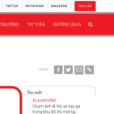
TWITTER
INSTAGRAM
MAGAZINE
Theo dõi
 TRƯỜNG
TƯ VẤN
ĐƯỜNG ĐUA
Share
Tin mới
XE & ĐỜI SỐNG
Chùm ảnh lễ hội xe tay ga
trong khu đô thị mới tại