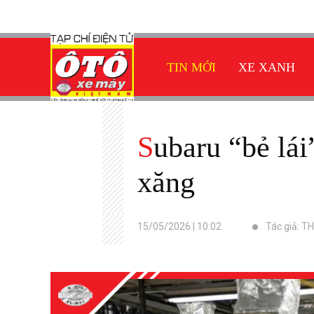
TIN MỚI
XE XANH
Subaru “bẻ lái”: dây chuyền xe điện quay lại sản xuất ô tô
xăng
15/05/2026 | 10:02
Tác giả: TH