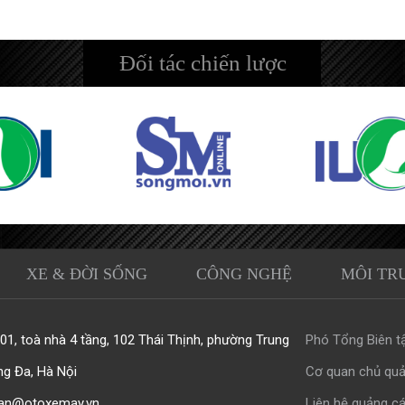
Đối tác chiến lược
XE & ĐỜI SỐNG
CÔNG NGHỆ
MÔI TR
1, toà nhà 4 tầng, 102 Thái Thịnh, phường Trung
Phó Tổng Biên tậ
ng Đa, Hà Nội
Cơ quan chủ quả
an@otoxemay.vn
Liên hệ quảng cá