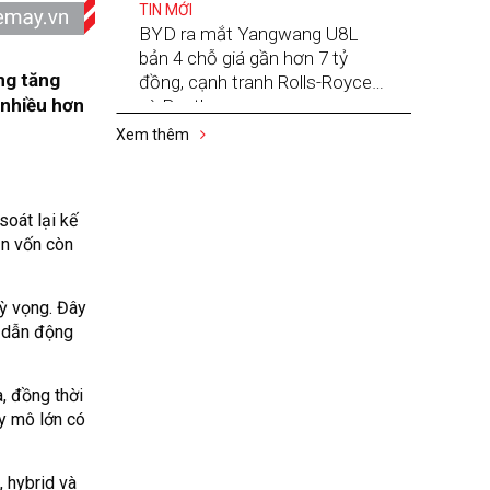
TIN MỚI
BYD ra mắt Yangwang U8L
bản 4 chỗ giá gần hơn 7 tỷ
ng tăng
đồng, cạnh tranh Rolls-Royce
 nhiều hơn
và Bentley
Xem thêm
soát lại kế
ần vốn còn
kỳ vọng. Đây
, dẫn động
, đồng thời
uy mô lớn có
 hybrid và