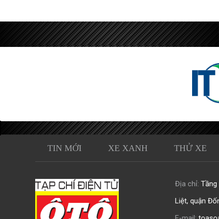
TIN MỚI
XE XANH
THỬ XE
Địa chỉ:
Tầng 0
Liệt, quận Đố
E-mail:
toaso