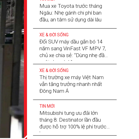
Mua xe Toyota trước tháng
Ngâu: Nhẹ gánh chi phí ban
đầu, an tâm sử dụng dài lâu
XE & ĐỜI SỐNG
Đổi SUV máy dầu gắn bó 14
năm sang VinFast VF MPV 7,
chủ xe chia sẻ: “Dùng nhẹ đầu,
nuôi nhẹ gánh”
XE & ĐỜI SỐNG
Thị trường xe máy Việt Nam
vẫn tăng trưởng nhanh nhất
Đông Nam Á
TIN MỚI
Mitsubishi tung ưu đãi lớn
tháng 8: Destinator lần đầu
được hỗ trợ 100% lệ phí trước
bạ