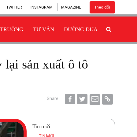
TWITTER
INSTAGRAM
MAGAZINE
Theo dõi
 TRƯỜNG
TƯ VẤN
ĐƯỜNG ĐUA
Share
Tin mới
TIN MỚI