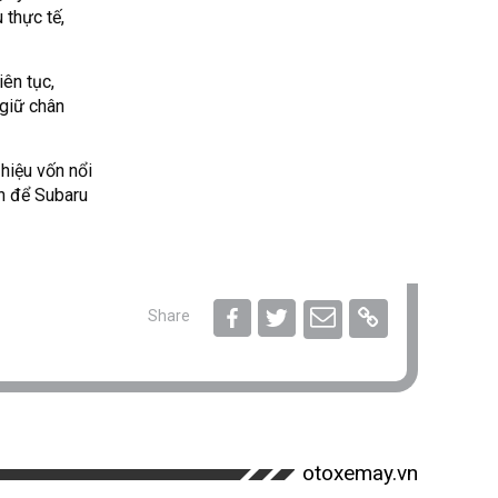
 thực tế,
iên tục,
 giữ chân
hiệu vốn nổi
ch để Subaru
Share
otoxemay.vn