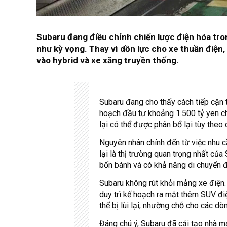
Subaru đang điều chỉnh chiến lược điện hóa tron
như kỳ vọng. Thay vì dồn lực cho xe thuần điện,
vào hybrid và xe xăng truyền thống.
Subaru đang cho thấy cách tiếp cận 
hoạch đầu tư khoảng 1.500 tỷ yen c
lại có thể được phân bổ lại tùy theo 
Nguyên nhân chính đến từ việc nhu c
lại là thị trường quan trọng nhất củ
bốn bánh và có khả năng di chuyển 
Subaru không rút khỏi mảng xe điện. 
duy trì kế hoạch ra mắt thêm SUV điện
thể bị lùi lại, nhường chỗ cho các dò
Đáng chú ý, Subaru đã cải tạo nhà m