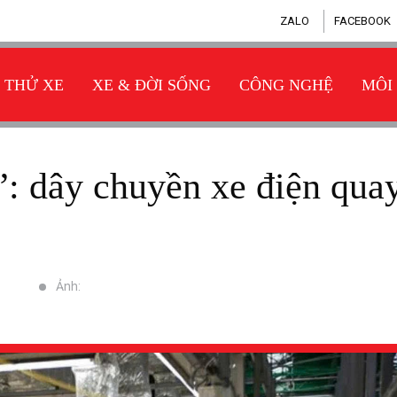
ZALO
FACEBOOK
THỬ XE
XE & ĐỜI SỐNG
CÔNG NGHỆ
MÔI
Ảnh: