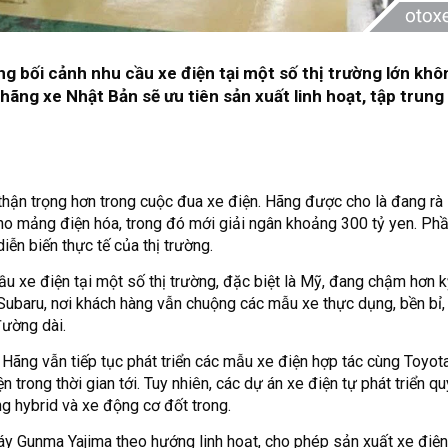
g bối cảnh nhu cầu xe điện tại một số thị trường lớn khô
 hãng xe Nhật Bản sẽ ưu tiên sản xuất linh hoạt, tập trung
thận trọng hơn trong cuộc đua xe điện. Hãng được cho là đang rà 
ho mảng điện hóa, trong đó mới giải ngân khoảng 300 tỷ yen. Ph
diễn biến thực tế của thị trường.
ầu xe điện tại một số thị trường, đặc biệt là Mỹ, đang chậm hơn 
a Subaru, nơi khách hàng vẫn chuộng các mẫu xe thực dụng, bền bỉ
đường dài.
Hãng vẫn tiếp tục phát triển các mẫu xe điện hợp tác cùng Toyota
 trong thời gian tới. Tuy nhiên, các dự án xe điện tự phát triển q
ng hybrid và xe động cơ đốt trong.
áy Gunma Yajima theo hướng linh hoạt, cho phép sản xuất xe điện,