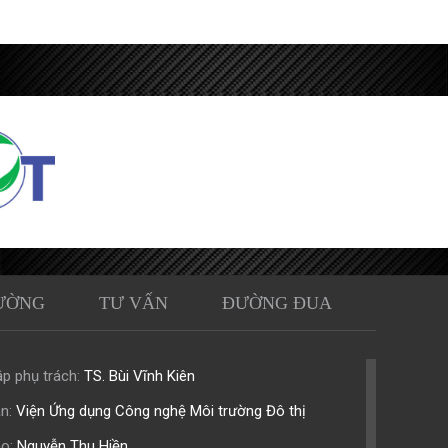
ƯỜNG
TƯ VẤN
ĐƯỜNG ĐUA
p phụ trách:
TS. Bùi Vĩnh Kiên
n:
Viện Ứng dụng Công nghệ Môi trường Đô thị
o:
Nguyễn Thu Hiền