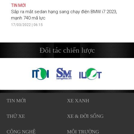
TIN MỚI
Sắp ra mắt sedan hạng sang chạy điện BMW i7 2023,
mạnh 740 mã lực
17/03/2022 | 06:15
Đối tác chiến lược
TIN MỚI
XE XANH
THỬ XE
XE & ĐỜI SỐNG
CÔNG NGHỆ
MÔI TRƯỜNG