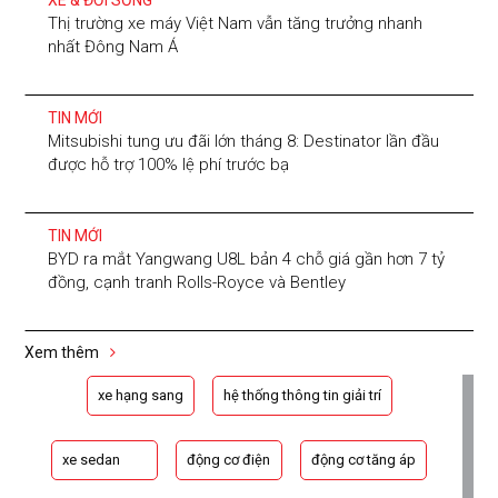
XE & ĐỜI SỐNG
Thị trường xe máy Việt Nam vẫn tăng trưởng nhanh
nhất Đông Nam Á
TIN MỚI
Mitsubishi tung ưu đãi lớn tháng 8: Destinator lần đầu
được hỗ trợ 100% lệ phí trước bạ
TIN MỚI
BYD ra mắt Yangwang U8L bản 4 chỗ giá gần hơn 7 tỷ
đồng, cạnh tranh Rolls-Royce và Bentley
Xem thêm
xe hạng sang
hệ thống thông tin giải trí
xe sedan
động cơ điện
động cơ tăng áp