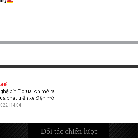
ặng.
GHỆ
ghệ pin Florua-ion mở ra
ua phát triển xe điện mới
022 | 14:04
Đối tác chiến lược