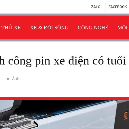
ZALO
FACEBOOK
THỬ XE
XE & ĐỜI SỐNG
CÔNG NGHỆ
MÔI
ành công pin xe điện có tuổ
Ảnh: