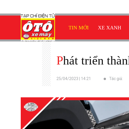
TIN MỚI
XE XANH
Phát triển th
25/04/2023 | 14:21
Tác giả: