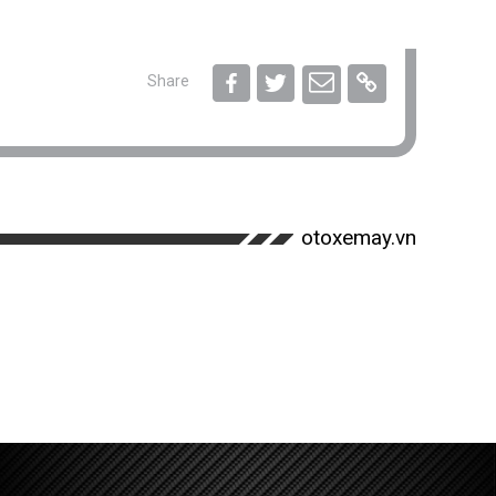
Share
otoxemay.vn