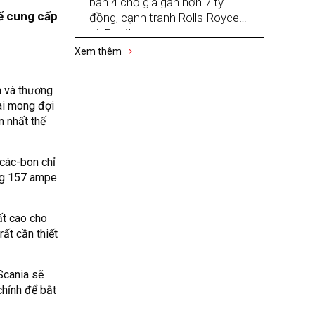
bản 4 chỗ giá gần hơn 7 tỷ
hể cung cấp
đồng, cạnh tranh Rolls-Royce
và Bentley
Xem thêm
n và thương
ài mong đợi
n nhất thế
 các-bon chỉ
ng 157 ampe
ất cao cho
rất cần thiết
Scania sẽ
chỉnh để bắt