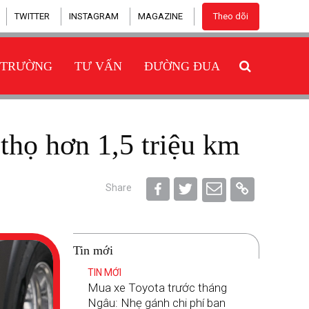
TWITTER
INSTAGRAM
MAGAZINE
Theo dõi
 TRƯỜNG
TƯ VẤN
ĐƯỜNG ĐUA
i thọ hơn 1,5 triệu km
Share
Tin mới
TIN MỚI
Mua xe Toyota trước tháng
Ngâu: Nhẹ gánh chi phí ban