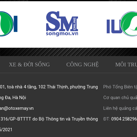
XE & ĐỜI SỐNG
CÔNG NGHỆ
MÔI TR
1, toà nhà 4 tầng, 102 Thái Thịnh, phường Trung
Phó Tổng Biên tậ
ng Đa, Hà Nội
Cơ quan chủ quả
an@otoxemay.vn
Liên hệ quảng cá
316/GP-BTTTT do Bộ Thông tin và Truyền thông
ĐT:
0904 258296
5/2021