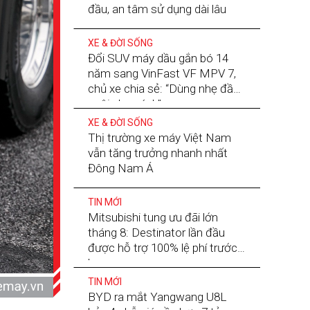
đầu, an tâm sử dụng dài lâu
XE & ĐỜI SỐNG
Đổi SUV máy dầu gắn bó 14
năm sang VinFast VF MPV 7,
chủ xe chia sẻ: “Dùng nhẹ đầu,
nuôi nhẹ gánh”
XE & ĐỜI SỐNG
Thị trường xe máy Việt Nam
vẫn tăng trưởng nhanh nhất
Đông Nam Á
TIN MỚI
Mitsubishi tung ưu đãi lớn
tháng 8: Destinator lần đầu
được hỗ trợ 100% lệ phí trước
bạ
TIN MỚI
BYD ra mắt Yangwang U8L