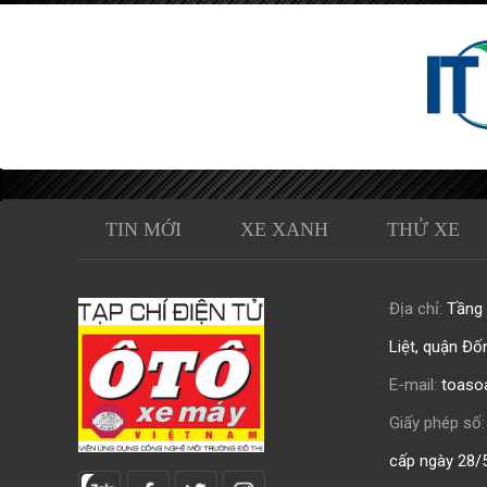
TIN MỚI
XE XANH
THỬ XE
Địa chỉ:
Tầng 0
Liệt, quận Đố
E-mail:
toaso
Giấy phép số:
cấp ngày 28/