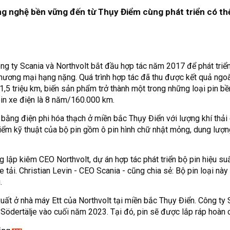
ng nghệ bền vững đến từ Thụy Điểm cùng phát triển có t
ông ty Scania và Northvolt bắt đầu hợp tác năm 2017 để phát triể
hương mại hạng nặng. Quá trình hợp tác đã thu được kết quả ngo
 1,5 triệu km, biến sản phẩm trở thành một trong những loại pin bề
 pin xe điện là 8 năm/160.000 km.
t bằng điện phi hóa thạch ở miền bắc Thụy Điển với lượng khí thải
ểm kỹ thuật của bộ pin gồm ô pin hình chữ nhật mỏng, dung lượ
 lập kiêm CEO Northvolt, dự án hợp tác phát triển bộ pin hiệu su
tải. Christian Levin - CEO Scania - cũng chia sẻ: Bộ pin loại này 
.
uất ở nhà máy Ett của Northvolt tại miền bắc Thụy Điển. Công ty 
Södertälje vào cuối năm 2023. Tại đó, pin sẽ được lắp ráp hoàn 