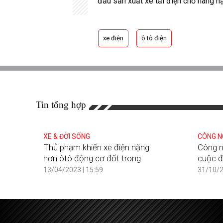
đầu sản xuất xe tải điện chở hàng n
xe điện
ô tô điện
Tin tổng hợp
XE & ĐỜI SỐNG
CÔNG N
Thủ phạm khiến xe điện nặng
Công n
hơn ôtô động cơ đốt trong
cuộc đ
13/04/2023 | 15:59
31/10/2