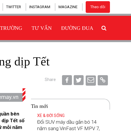
TWITTER
INSTAGRAM
MAGAZINE
Theo dõi
 TRƯỜNG
TƯ VẤN
ĐƯỜNG ĐUA
ông dịp Tết
Share
Tin mới
 quần bên
XE & ĐỜI SỐNG
 dịp Tết số
Đổi SUV máy dầu gắn bó 14
cứ mỗi năm
năm sang VinFast VF MPV 7,