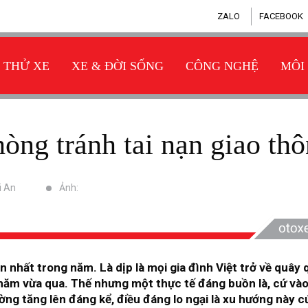
ZALO
FACEBOOK
THỬ XE
XE & ĐỜI SỐNG
CÔNG NGHỆ
MÔI
phòng tránh tai nạn giao th
i An
Ảnh:
n nhất trong năm. Là dịp là mọi gia đình Việt trở về quây
 năm vừa qua. Thế nhưng một thực tế đáng buồn là, cứ vào
ờng tăng lên đáng kể, điều đáng lo ngại là xu hướng này 