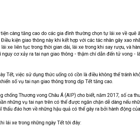
tiện càng tăng cao do các gia đình thường chọn tự lái xe về quê ă
Điều kiện giao thông này khi kết hợp với các tác nhân gây xao n
 lái xe liên tục trong thời gian dài, lái xe trong khi say rượu, và hà
ì nguy cơ xảy ra tai nạn giao thông - thậm chí dẫn đến tử vong - l
 Tết, việc sử dụng thức uống có cồn là điều không thể tránh kh
hiến số vụ tai nạn giao thông trong dịp Tết tăng cao.
ng chống Thương vong Châu Á (AIP) cho biết, năm 2017, số ca th
hần những vụ tai nạn trên có thể được ngăn chặn dễ dàng nếu nhữ
ĩ thấu đáo hơn về những hậu quả có thể gây ra bởi hành động của
hi lái xe trong những ngày Tết tới đây: