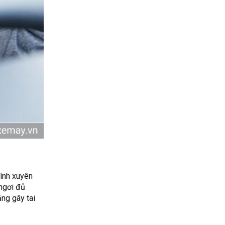
rình xuyên
ngơi đủ
ăng gây tai