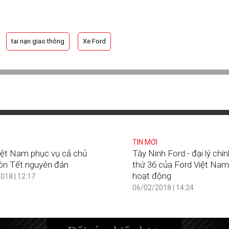
tai nạn giao thông
Xe Ford
TIN MỚI
iệt Nam phục vụ cả chủ
Tây Ninh Ford - đại lý chí
ón Tết nguyên đán
thứ 36 của Ford Việt Nam
hoạt động
018 | 12:17
06/02/2018 | 14:24