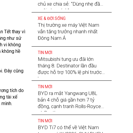
chủ xe chia sẻ: “Dùng nhẹ đầu,
nuôi nhẹ gánh”
XE & ĐỜI SỐNG
Thị trường xe máy Việt Nam
vẫn tăng trưởng nhanh nhất
n Tết thay vì
Đông Nam Á
hãng như sử
nh vi không
à không hề
TIN MỚI
Mitsubishi tung ưu đãi lớn
tháng 8: Destinator lần đầu
ỏi. Đây cũng
được hỗ trợ 100% lệ phí trước
bạ
TIN MỚI
ương tích do
BYD ra mắt Yangwang U8L
ng tài xế
bản 4 chỗ giá gần hơn 7 tỷ
 mình.
đồng, cạnh tranh Rolls-Royce
và Bentley
TIN MỚI
BYD Ti7 có thể về Việt Nam