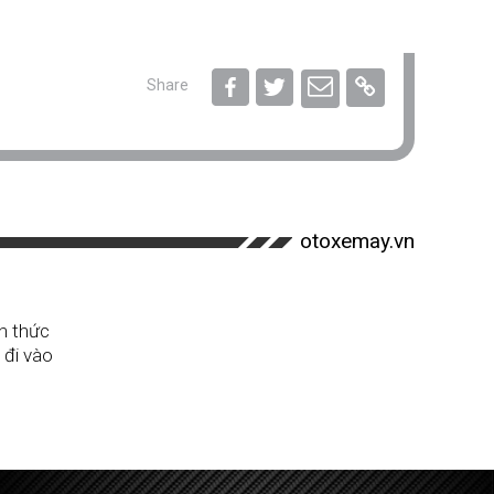
Share
otoxemay.vn
nh thức
 đi vào