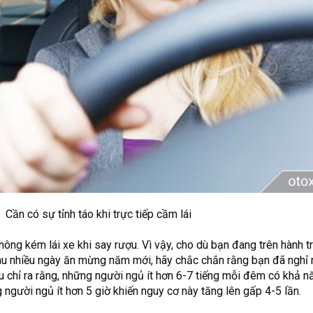
Cần có sự tỉnh táo khi trực tiếp cầm lái
ông kém lái xe khi say rượu. Vì vậy, cho dù bạn đang trên hành t
sau nhiều ngày ăn mừng năm mới, hãy chắc chắn rằng bạn đã nghỉ 
ứu chỉ ra rằng, những người ngủ ít hơn 6-7 tiếng mỗi đêm có khả n
 người ngủ ít hơn 5 giờ khiến nguy cơ này tăng lên gấp 4-5 lần.