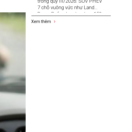
trong quý III/2026: SUV PHEV
7 chỗ vuông vức như Land
Rover Defender, chạy hơn 150
km không tốn xăng
Xem thêm