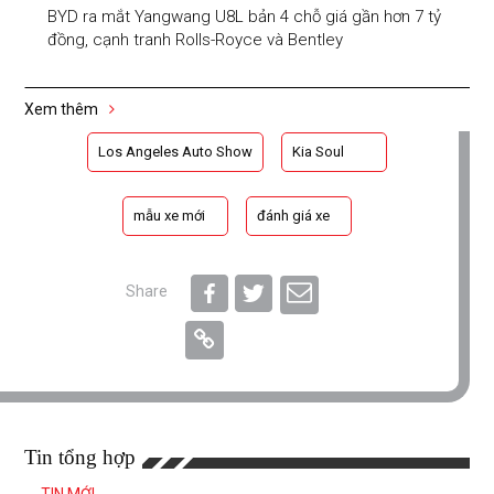
BYD ra mắt Yangwang U8L bản 4 chỗ giá gần hơn 7 tỷ
đồng, cạnh tranh Rolls-Royce và Bentley
Xem thêm
Los Angeles Auto Show
Kia Soul
mẫu xe mới
đánh giá xe
Share
Tin tổng hợp
TIN MỚI