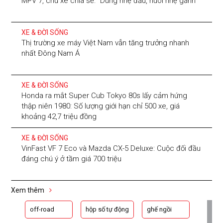
MPV 7, chủ xe chia sẻ: “Dùng nhẹ đầu, nuôi nhẹ gánh”
XE & ĐỜI SỐNG
Thị trường xe máy Việt Nam vẫn tăng trưởng nhanh
nhất Đông Nam Á
XE & ĐỜI SỐNG
Honda ra mắt Super Cub Tokyo 80s lấy cảm hứng
thập niên 1980: Số lượng giới hạn chỉ 500 xe, giá
khoảng 42,7 triệu đồng
XE & ĐỜI SỐNG
VinFast VF 7 Eco và Mazda CX-5 Deluxe: Cuộc đối đầu
đáng chú ý ở tầm giá 700 triệu
Xem thêm
off-road
hộp số tự động
ghế ngồi