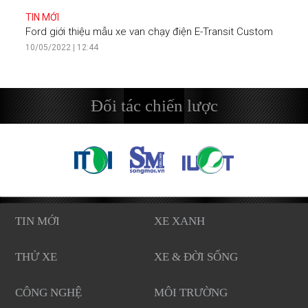
TIN MỚI
Ford giới thiệu mẫu xe van chạy điện E-Transit Custom
10/05/2022 | 12:44
Đối tác chiến lược
TIN MỚI
XE XANH
THỬ XE
XE & ĐỜI SỐNG
CÔNG NGHỆ
MÔI TRƯỜNG