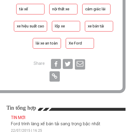
tài xế
nội thất xe
cảm giác lái
xe hiệu suất cao
lốp xe
xe bán tải
lái xe an toàn
Xe Ford
Share
Tin tổng hợp
TIN MỚI
Ford trình làng xế bán tải sang trọng bậc nhất
22/07/2015 | 16:25