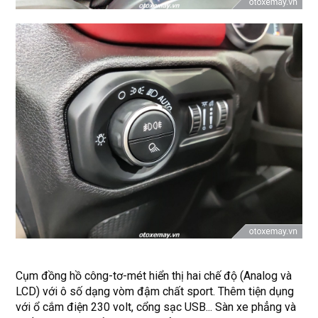
Cụm đồng hồ công-tơ-mét hiển thị hai chế độ (Analog và
LCD) với ô số dạng vòm đậm chất sport. Thêm tiện dụng
với ổ cắm điện 230 volt, cổng sạc USB... Sàn xe phẳng và