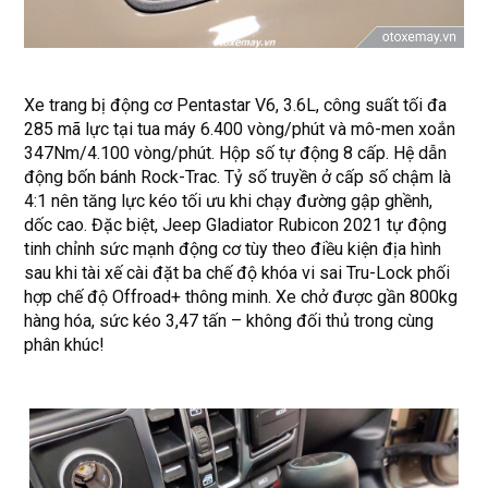
Xe trang bị động cơ Pentastar V6, 3.6L, công suất tối đa
285 mã lực tại tua máy 6.400 vòng/phút và mô-men xoắn
347Nm/4.100 vòng/phút. Hộp số tự động 8 cấp. Hệ dẫn
động bốn bánh Rock-Trac. Tỷ số truyền ở cấp số chậm là
4:1 nên tăng lực kéo tối ưu khi chạy đường gập ghềnh,
dốc cao. Đặc biệt, Jeep Gladiator Rubicon 2021 tự động
tinh chỉnh sức mạnh động cơ tùy theo điều kiện địa hình
sau khi tài xế cài đặt ba chế độ khóa vi sai Tru-Lock phối
hợp chế độ Offroad+ thông minh. Xe chở được gần 800kg
hàng hóa, sức kéo 3,47 tấn – không đối thủ trong cùng
phân khúc!