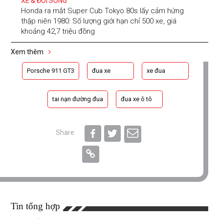
XE & ĐỜI SỐNG
Honda ra mắt Super Cub Tokyo 80s lấy cảm hứng
thập niên 1980: Số lượng giới hạn chỉ 500 xe, giá
khoảng 42,7 triệu đồng
Xem thêm
Porsche 911 GT3
đua xe
xe đua
tai nạn đường đua
đua xe ô tô
Share
Tin tổng hợp