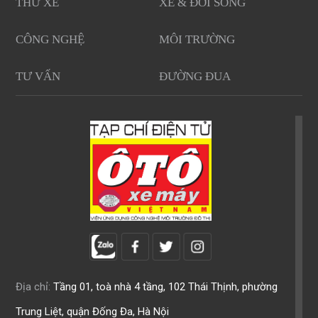
THỬ XE
XE & ĐỜI SỐNG
CÔNG NGHỆ
MÔI TRƯỜNG
TƯ VẤN
ĐƯỜNG ĐUA
Địa chỉ:
Tầng 01, toà nhà 4 tầng, 102 Thái Thịnh, phường
Trung Liệt, quận Đống Đa, Hà Nội