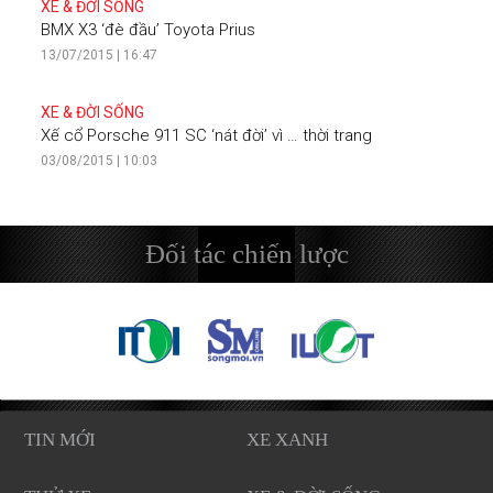
XE & ĐỜI SỐNG
BMX X3 ‘đè đầu’ Toyota Prius
13/07/2015 | 16:47
XE & ĐỜI SỐNG
Xế cổ Porsche 911 SC ‘nát đời’ vì … thời trang
03/08/2015 | 10:03
Đối tác chiến lược
TIN MỚI
XE XANH