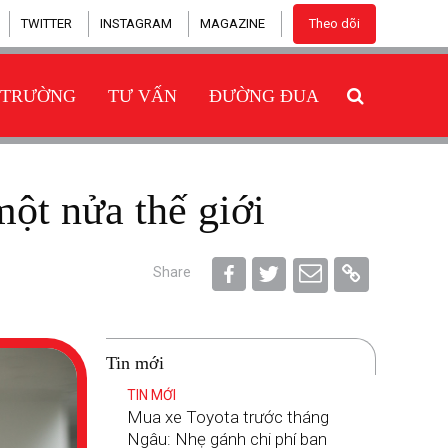
TWITTER
INSTAGRAM
MAGAZINE
Theo dõi
 TRƯỜNG
TƯ VẤN
ĐƯỜNG ĐUA
 một nửa thế giới
Share
Tin mới
TIN MỚI
Mua xe Toyota trước tháng
Ngâu: Nhẹ gánh chi phí ban