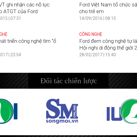
T ghi nhận các nỗ lực
Ford Việt Nam tổ chức sâ
o ATGT của Ford
cho trẻ em
015 | 07:31
14/09/2016 | 08:15
GHỆ
CÔNG NGHỆ
hát triển công nghệ tìm “ổ
Ford đem công nghệ tự lá
Hội nghị di động thế giới 
017 | 23:54
28/02/2017 | 15:40
Đối tác chiến lược