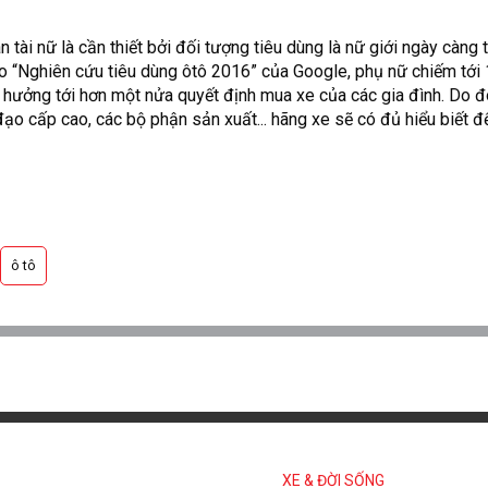
hân tài nữ là cần thiết bởi đối tượng tiêu dùng là nữ giới ngày càng
eo “Nghiên cứu tiêu dùng ôtô 2016” của Google, phụ nữ chiếm tới
ưởng tới hơn một nửa quyết định mua xe của các gia đình. Do đó, 
đạo cấp cao, các bộ phận sản xuất... hãng xe sẽ có đủ hiểu biết để
ô tô
XE & ĐỜI SỐNG