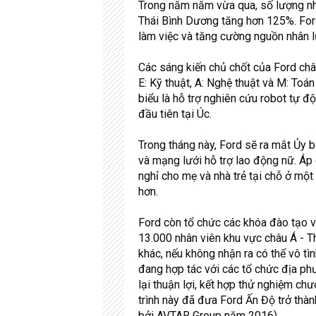
Trong năm năm vừa qua, số lượng nhâ
Thái Bình Dương tăng hơn 125%. Fo
làm việc và tăng cường nguồn nhân lự
Các sáng kiến chủ chốt của Ford ch
E: Kỹ thuật, A: Nghệ thuật và M: Toán
biểu là hỗ trợ nghiên cứu robot tự 
đầu tiên tại Úc.
Trong tháng này, Ford sẽ ra mắt Ủy 
và mạng lưới hỗ trợ lao động nữ. Á
nghỉ cho mẹ và nhà trẻ tại chỗ ở một 
hơn.
Ford còn tổ chức các khóa đào tạo về
13.000 nhân viên khu vực châu Á - Th
khác, nếu không nhận ra có thể vô tì
đang hợp tác với các tổ chức địa phư
lại thuận lợi, kết hợp thử nghiệm c
trình này đã đưa Ford Ấn Độ trở thàn
bởi AVTAR Group năm 2016).