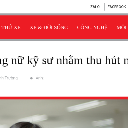
ZALO
FACEBOOK
THỬ XE
XE & ĐỜI SỐNG
CÔNG NGHỆ
MÔI
̀ng nữ kỹ sư nhằm thu hút
nh Trường
Ảnh: