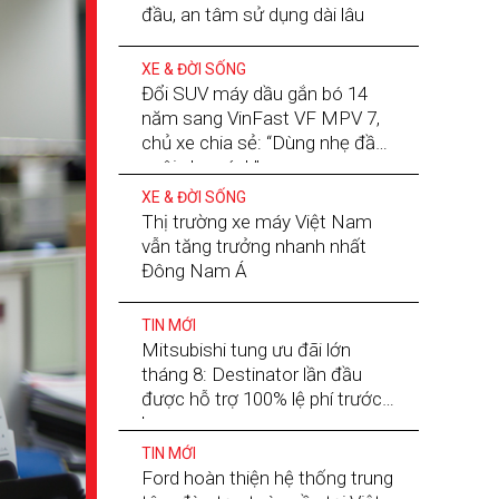
đầu, an tâm sử dụng dài lâu
XE & ĐỜI SỐNG
Đổi SUV máy dầu gắn bó 14
năm sang VinFast VF MPV 7,
chủ xe chia sẻ: “Dùng nhẹ đầu,
nuôi nhẹ gánh”
XE & ĐỜI SỐNG
Thị trường xe máy Việt Nam
vẫn tăng trưởng nhanh nhất
Đông Nam Á
TIN MỚI
Mitsubishi tung ưu đãi lớn
tháng 8: Destinator lần đầu
được hỗ trợ 100% lệ phí trước
bạ
TIN MỚI
Ford hoàn thiện hệ thống trung