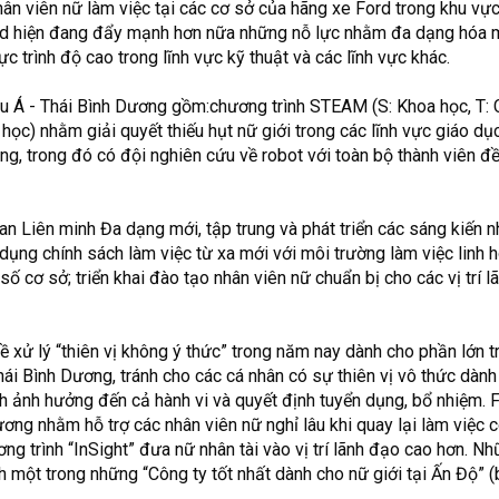
n viên nữ làm việc tại các cơ sở của hãng
xe Ford
trong khu vực
rd hiện đang đẩy mạnh hơn nữa những nỗ lực nhằm đa dạng hóa 
c trình độ cao trong lĩnh vực kỹ thuật và các lĩnh vực khác.
âu Á - Thái Bình Dương gồm:chương trình STEAM (S: Khoa học, T: 
 học) nhằm giải quyết thiếu hụt nữ giới trong các lĩnh vực giáo dục
động, trong đó có đội nghiên cứu về robot với toàn bộ thành viên đề
ban Liên minh Đa dạng mới, tập trung và phát triển các sáng kiế
p dụng chính sách làm việc từ xa mới với môi trường làm việc linh 
số cơ sở; triển khai đào tạo nhân viên nữ chuẩn bị cho các vị trí 
 xử lý “thiên vị không ý thức” trong năm nay dành cho phần lớn 
ái Bình Dương, tránh cho các cá nhân có sự thiên vị vô thức dàn
nh ảnh hưởng đến cả hành vi và quyết định tuyển dụng, bổ nhiệm. 
ơng nhằm hỗ trợ các nhân viên nữ nghỉ lâu khi quay lại làm việc 
hương trình “InSight” đưa nữ nhân tài vào vị trí lãnh đạo cao hơn. 
h một trong những “Công ty tốt nhất dành cho nữ giới tại Ấn Độ” (