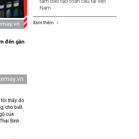
tâm đào tạo toàn cầu tại Việt
Nam
Xem thêm
ằm đến gần
 tôi thấy đó
, cho biết.
ngũ của
 Thái Bình