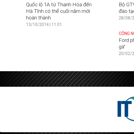
Quốc lộ 1A từ Thanh Hóa đến
Bộ GTV
Hà Tĩnh có thể cuối năm mới
đào tạ
hoàn thành
28/08/2
13/10/2014 | 11:01
CÔNG N
Ford p
gà”
20/02/2