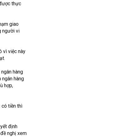
 được thực
phạm giao
g người vi
ô vì việc này
ạt.
a ngân hàng
ản ngân hàng
ù hợp,
có tiền thì
uyết định
n đề nghị xem