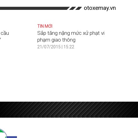
otoxemay.vn
TIN MỚI
 cầu
Sắp tăng nặng mức xử phạt vi
7
phạm giao thông
21/07/2015 | 15:22