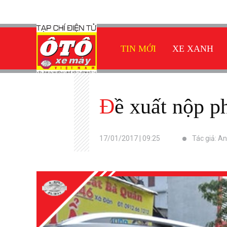
TIN MỚI
XE XANH
Đề xuất nộp p
17/01/2017 | 09:25
Tác giả: A