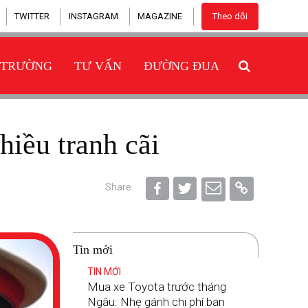
TWITTER
INSTAGRAM
MAGAZINE
Theo dõi
 TRƯỜNG
TƯ VẤN
ĐƯỜNG ĐUA
hiều tranh cãi
Share
Tin mới
TIN MỚI
Mua xe Toyota trước tháng
Ngâu: Nhẹ gánh chi phí ban