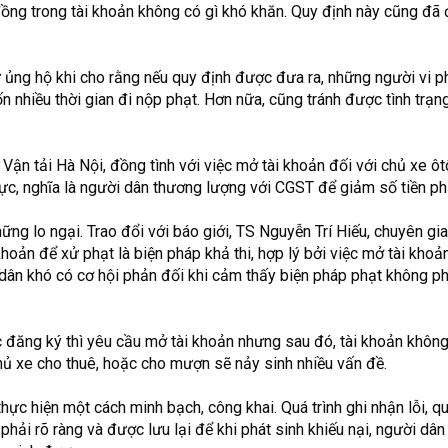
 đồng trong tài khoản không có gì khó khăn. Quy định này cũng đã
 ủng hộ khi cho rằng nếu quy định được đưa ra, những người vi 
ốn nhiều thời gian đi nộp phạt. Hơn nữa, cũng tránh được tình trạn
.
Vận tải Hà Nội, đồng tình với việc mở tài khoản đối với chủ xe ôt
 cực, nghĩa là người dân thương lượng với CGST để giảm số tiền ph
ững lo ngại. Trao đổi với báo giới, TS Nguyễn Trí Hiếu, chuyên gi
hoản để xử phạt là biện pháp khả thi, hợp lý bởi việc mở tài kho
 dân khó có cơ hội phản đối khi cảm thấy biện pháp phạt không ph
đăng ký thì yêu cầu mở tài khoản nhưng sau đó, tài khoản không 
chủ xe cho thuê, hoặc cho mượn sẽ nảy sinh nhiều vấn đề.
ực hiện một cách minh bạch, công khai. Quá trình ghi nhận lỗi, q
 phải rõ ràng và được lưu lại để khi phát sinh khiếu nại, người dâ