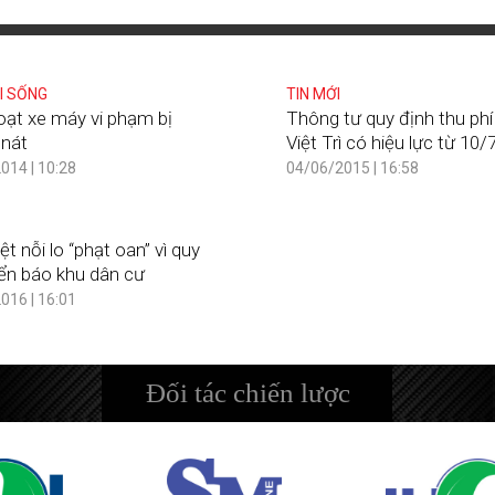
I SỐNG
TIN MỚI
oạt xe máy vi phạm bị
Thông tư quy định thu phí
 nát
Việt Trì có hiệu lực từ 10/
014 | 10:28
04/06/2015 | 16:58
t nỗi lo “phạt oan” vì quy
iển báo khu dân cư
016 | 16:01
Đối tác chiến lược