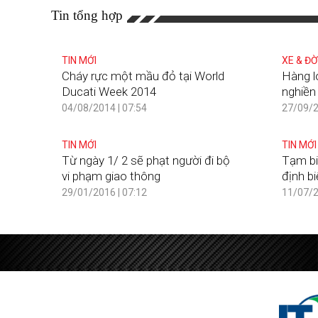
Tin tổng hợp
TIN MỚI
XE & ĐỜ
Cháy rực một mầu đỏ tại World
Hàng l
Ducati Week 2014
nghiền
04/08/2014 | 07:54
27/09/2
TIN MỚI
TIN MỚI
Từ ngày 1/ 2 sẽ phạt người đi bộ
Tạm biệ
vi phạm giao thông
định b
29/01/2016 | 07:12
11/07/2