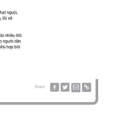
hạt nguội,
 lỗi sẽ
do nhiều ôtô
ho người dân
 phù hợp bởi
Share