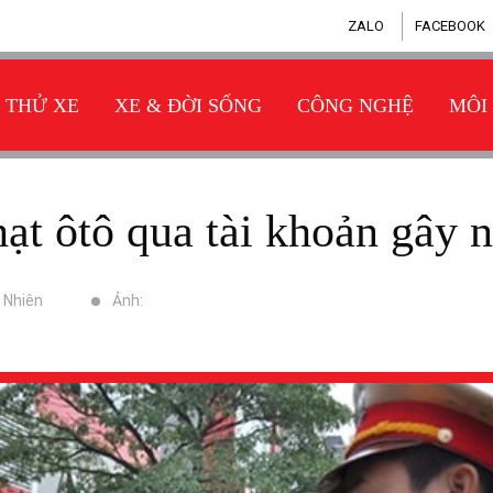
ZALO
FACEBOOK
THỬ XE
XE & ĐỜI SỐNG
CÔNG NGHỆ
MÔI
hạt ôtô qua tài khoản gây n
n Nhiên
Ảnh: