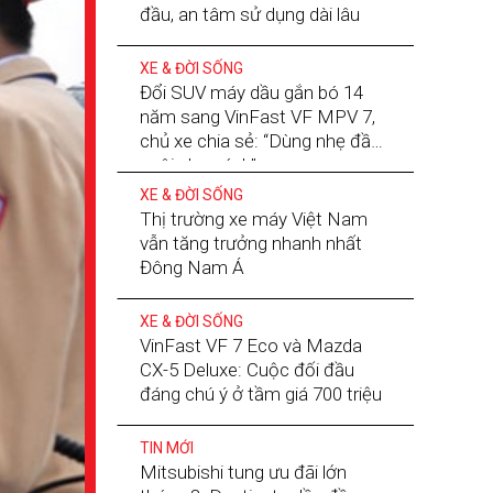
đầu, an tâm sử dụng dài lâu
XE & ĐỜI SỐNG
Đổi SUV máy dầu gắn bó 14
năm sang VinFast VF MPV 7,
chủ xe chia sẻ: “Dùng nhẹ đầu,
nuôi nhẹ gánh”
XE & ĐỜI SỐNG
Thị trường xe máy Việt Nam
vẫn tăng trưởng nhanh nhất
Đông Nam Á
XE & ĐỜI SỐNG
VinFast VF 7 Eco và Mazda
CX-5 Deluxe: Cuộc đối đầu
đáng chú ý ở tầm giá 700 triệu
TIN MỚI
Mitsubishi tung ưu đãi lớn