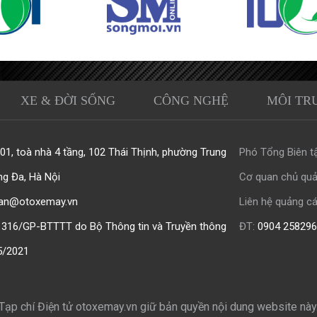
XE & ĐỜI SỐNG
CÔNG NGHỆ
MÔI TR
1, toà nhà 4 tầng, 102 Thái Thịnh, phường Trung
Phó Tổng Biên tậ
ng Đa, Hà Nội
Cơ quan chủ quả
an@otoxemay.vn
Liên hệ quảng cá
316/GP-BTTTT do Bộ Thông tin và Truyền thông
ĐT:
0904 258296
5/2021
Tạp chí Điện tử otoxemay.vn giữ bản quyền
nội dung website này