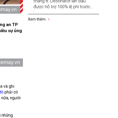
tháng 8: Destinator lần đầu
được hỗ trợ 100% lệ phí trước
bạ
Xem thêm
ông an TP
hiều sự ủng
a và ghi
tô
phải có
n nữa, người
i những