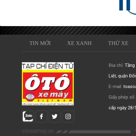
TIN MỚI
XE XANH
THỬ XE
Địa chỉ:
Tầng 0
Liệt, quận Đố
E-mail:
toaso
Giấy phép số:
cấp ngày 28/
otoxemay.vn