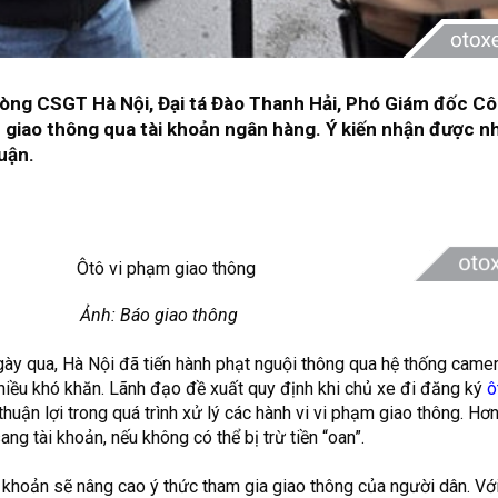
hòng CSGT Hà Nội, Đại tá Đào Thanh Hải, Phó Giám đốc C
m giao thông qua tài khoản ngân hàng. Ý kiến nhận được n
uận.
Ảnh: Báo giao thông
ày qua, Hà Nội đã tiến hành phạt nguội thông qua hệ thống camer
hiều khó khăn. Lãnh đạo đề xuất quy định khi chủ xe đi đăng ký
ô
thuận lợi trong quá trình xử lý các hành vi vi phạm giao thông. Hơ
ng tài khoản, nếu không có thể bị trừ tiền “oan”.
i khoản sẽ nâng cao ý thức tham gia giao thông của người dân. Vớ