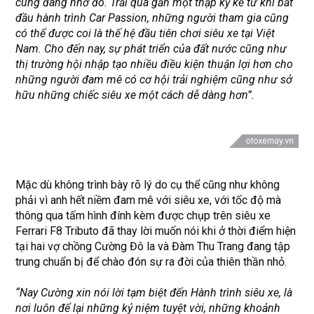
cùng đáng nhớ đó.
Trải qua gần một thập kỷ kể từ khi bắt
đầu hành trình Car Passion, những người tham gia cũng
có thể được coi là thế hệ đầu tiên chơi siêu xe tại Việt
Nam. Cho đến nay, sự phát triển của đất nước cũng như
thị trường hội nhập tạo nhiều điều kiện thuận lợi hơn cho
những người đam mê có cơ hội trải nghiệm cũng như sở
hữu những chiếc siêu xe một cách dễ dàng hơn”.
Mặc dù không trình bày rõ lý do cụ thể cũng như không
phải vì anh hết niềm đam mê với siêu xe, với tốc độ mà
thông qua tấm hình đính kèm được chụp trên siêu xe
Ferrari F8 Tributo đã thay lời muốn nói khi ở thời điểm hiện
tại hai vợ chồng Cường Đô la và Đàm Thu Trang đang tập
trung chuẩn bị để chào đón sự ra đời của thiên thần nhỏ.
“Nay Cường xin nói lời tạm biệt đến Hành trình siêu xe, là
nơi luôn để lại những kỷ niệm tuyệt vời, những khoảnh