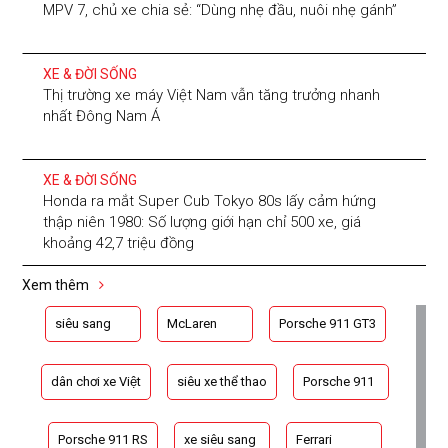
MPV 7, chủ xe chia sẻ: “Dùng nhẹ đầu, nuôi nhẹ gánh”
XE & ĐỜI SỐNG
Thị trường xe máy Việt Nam vẫn tăng trưởng nhanh
nhất Đông Nam Á
XE & ĐỜI SỐNG
Honda ra mắt Super Cub Tokyo 80s lấy cảm hứng
thập niên 1980: Số lượng giới hạn chỉ 500 xe, giá
khoảng 42,7 triệu đồng
Xem thêm
siêu sang
McLaren
Porsche 911 GT3
dân chơi xe Việt
siêu xe thể thao
Porsche 911
Porsche 911 RS
xe siêu sang
Ferrari