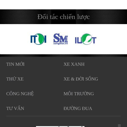
Đối tác chiến lược
TIN MỚI
XE XANH
THỬ XE
XE & ĐỜI SỐNG
CÔNG NGHỆ
MÔI TRƯỜNG
TƯ VẤN
ĐƯỜNG ĐUA