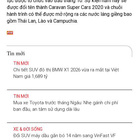
tục được tổ chức vào đầu tháng 10. Sự kiện năm nay sẽ
được đổi tên thành Caravan Super Cars 2020 và chuỗi
hành trình có thể được mở rộng ra các nước láng giềng bao
gồm Thái Lan, Lào và Campuchia.
Tin mới
TIN MỚI
Chi tiết SUV đô thị BMW X1 2026 vừa ra mắt tại Việt
Nam giá 1,689 tỷ
TIN MỚI
Mua xe Toyota trước tháng Ngâu: Nhẹ gánh chi phí
ban đầu, an tâm sử dụng dài lâu
XE & ĐỜI SỐNG
Đổi SUV máy dầu gắn bó 14 năm sang VinFast VF