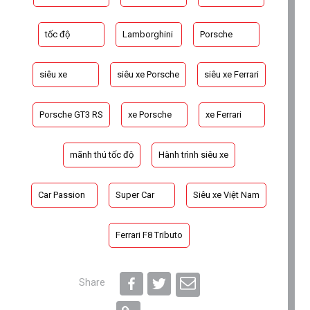
tốc độ
Lamborghini
Porsche
siêu xe
siêu xe Porsche
siêu xe Ferrari
Porsche GT3 RS
xe Porsche
xe Ferrari
mãnh thú tốc độ
Hành trình siêu xe
Car Passion
Super Car
Siêu xe Việt Nam
Ferrari F8 Tributo
Share