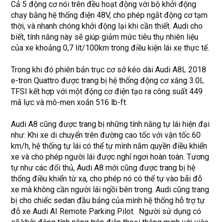
Cả 5 động cơ nói trên đều hoạt động với bộ khởi động
chạy bằng hệ thống điện 48V, cho phép ngắt động cơ tạm
thời, và nhanh chóng khởi động lại khi cần thiết. Audi cho
biết, tính năng này sẽ giúp giảm mức tiêu thụ nhiên liệu
của xe khoảng 0,7 lít/100km trong điều kiện lái xe thực tế.
Trong khi đó phiên bản trục cơ sở kéo dài Audi A8L 2018
e-tron Quattro được trang bị hệ thống động cơ xăng 3.0L
TFSI kết hợp với một động cơ điện tạo ra công suất 449
mã lực và mô-men xoắn 516 lb-ft.
Audi A8 cũng được trang bị những tính năng tự lái hiện đại
như: Khi xe di chuyển trên đường cao tốc với vận tốc 60
km/h, hệ thống tự lái có thể tự mình nắm quyền điều khiển
xe và cho phép người lái được nghỉ ngơi hoàn toàn. Tương
tự như các đối thủ, Audi A8 mới cũng được trang bị hệ
thống điều khiển từ xa, cho phép nó có thể tự vào bãi đỗ
xe mà không cần người lái ngồi bên trong. Audi cũng trang
bị cho chiếc sedan đầu bảng của mình hệ thống hỗ trợ tự
đỗ xe Audi AI Remote Parking Pilot. Người sử dụng có