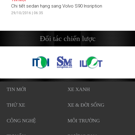
Chi tiết sedan hạng sang Volvo S90 Insription
29/10/2016 | 06:35
Đối tác chiến lược
TIN MỚI
XE XANH
THỬ XE
XE & ĐỜI SỐNG
CÔNG NGHỆ
MÔI TRƯỜNG