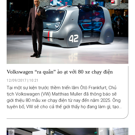
Volkswagen “ra quân” ào ạt với 80 xe chạy điện
12/09/2017 | 10:21
Tại một sự kiện trước thềm triển lãm Ôtô Frankfurt, Chủ
tịch Volkswagen (VW) Matthias Muller đã thông báo sẽ
giới thiệu 80 mẫu xe chạy điện từ nay đến năm 2025. Ông
tuyên bố, VW sẽ cho cả thế giới thấy họ đang làm gì, tạo
ra những kiểu xe gì. Sau những bê bối về gian lận khí thải
gần đây.