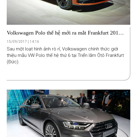
Volkswagen Polo thế hệ mới ra mắt Frankfurt 2017,
giá từ 15.455 USD
15/09/2017 | 14:16
Sau một loạt hình ảnh rò rỉ, Volkswagen chính thức giới
thiệu mẫu VW Polo thế hệ thứ 6 tại Triển lãm Ôtô Frankfurt
(Đức).