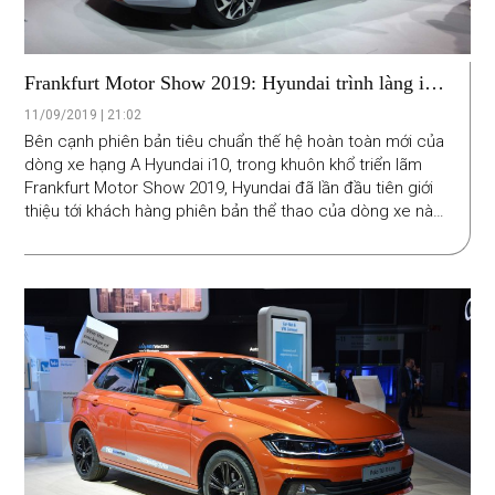
Frankfurt Motor Show 2019: Hyundai trình làng i10
phiên bản thể thao N Line
11/09/2019 | 21:02
Bên cạnh phiên bản tiêu chuẩn thế hệ hoàn toàn mới của
dòng xe hạng A Hyundai i10, trong khuôn khổ triển lãm
Frankfurt Motor Show 2019, Hyundai đã lần đầu tiên giới
thiệu tới khách hàng phiên bản thể thao của dòng xe này
với tên gọi Hyundai i10 N Line.