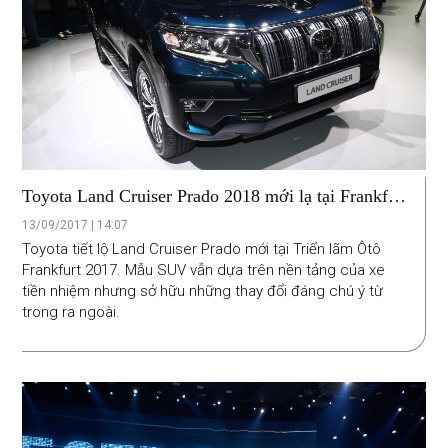
Toyota Land Cruiser Prado 2018 mới lạ tại Frankfurt
Motor Show
13/09/2017 | 14:07
Toyota tiết lộ Land Cruiser Prado mới tại Triển lãm Ôtô
Frankfurt 2017. Mẫu SUV vẫn dựa trên nền tảng của xe
tiền nhiệm nhưng sở hữu những thay đổi đáng chú ý từ
trong ra ngoài.