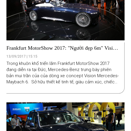
Frankfurt MotorShow 2017: "Người đẹp 6m" Vision
Mercedes-Maybach 6 Cabriolet
13/09/2017 | 15:15
Trong khuôn khổ triển lãm Frankfurt MotorShow 2017
đang diễn ra tại Đức, Mercedes-Benz trưng bày phiên
bản mui trần của của dòng xe concept Vision Mercedes-
Maybach 6. Sở hữu thiết kế tinh tế, giàu cảm xúc, chiếc
concept mới của Mercedes là một sản phẩm hoàn hảo
để phô diễn “hướng đi” trong tương lai của hãng xe Đức
này.