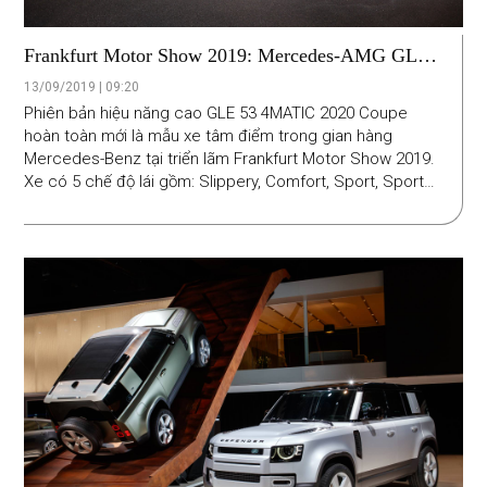
Frankfurt Motor Show 2019: Mercedes-AMG GLE
53 4MATIC 2020 được trang bị những gì ?
13/09/2019 | 09:20
Phiên bản hiệu năng cao GLE 53 4MATIC 2020 Coupe
hoàn toàn mới là mẫu xe tâm điểm trong gian hàng
Mercedes-Benz tại triển lãm Frankfurt Motor Show 2019.
Xe có 5 chế độ lái gồm: Slippery, Comfort, Sport, Sport+,
Individual và hai chế độ off-road chuyên nghiệp dành cho
vượt địa hình gồm Trail và Sand. Hệ dẫn động bốn bánh
AMG Performance 4MATIC+.