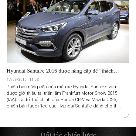
Hyundai SantaFe 2016 được nâng cấp để “thách
đấu” CRV và CX-5
17/09/2015 | 11:53
Phiên bản nâng cấp của mẫu xe Hyundai SantaFe vừa
được giới thiệu tại triển lãm Frankfurt Motor Show 2015
(IAA). Là đối thủ chính của Honda CR-V và Mazda CX-5,
phiên bản facelifted của Hyundai SantaFe dành cho thị
trường châu Âu có nhiều cải tiến trong thiết kế và và các
tính năng an toàn, tiện ích.
Đối tác chiến lược