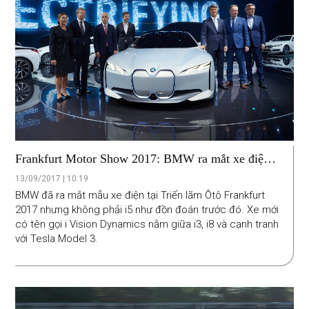
Frankfurt Motor Show 2017: BMW ra mắt xe điện
đối đầu Tesla Model 3
13/09/2017 | 10:19
BMW đã ra mắt mẫu xe điện tại Triển lãm Ôtô Frankfurt
2017 nhưng không phải i5 như đồn đoán trước đó. Xe mới
có tên gọi i Vision Dynamics nằm giữa i3, i8 và cạnh tranh
với Tesla Model 3.