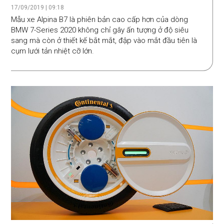
sedan siêu sang Alpina B7 2020
17/09/2019 | 09:18
Mẫu xe Alpina B7 là phiên bản cao cấp hơn của dòng
BMW 7-Series 2020 không chỉ gây ấn tượng ở độ siêu
sang mà còn ở thiết kế bắt mắt, đập vào mắt đầu tiên là
cụm lưới tản nhiệt cỡ lớn.